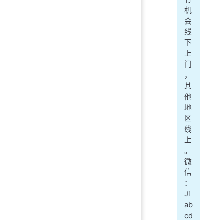
机
会
线
下
上
门
，
其
他
地
区
线
上
。
微
信
：
Ji
ab
cd