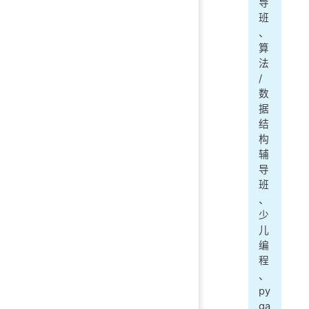
导
班
、
算
法
/
数
据
结
构
辅
导
班
、
少
儿
编
程
、
py
ga