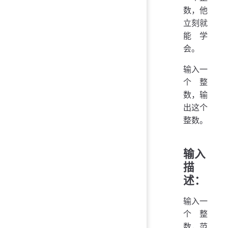
数，他
立刻就
能学
会。
输入一
个整
数，输
出这个
整数。
输入
描
述：
输入一
个整
数，范