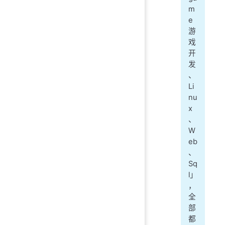
m
e
游
戏
开
发
、
Li
nu
x
、
W
eb
、
Sq
l」
，
全
部
都