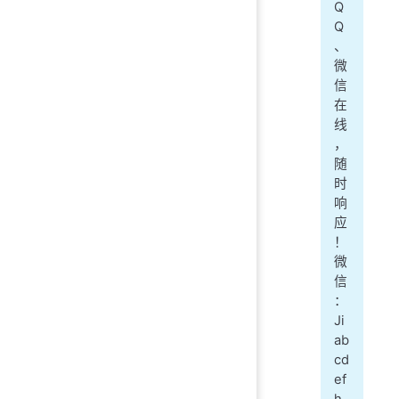
Q
Q
、
微
信
在
线
，
随
时
响
应
！
微
信
：
Ji
ab
cd
ef
h