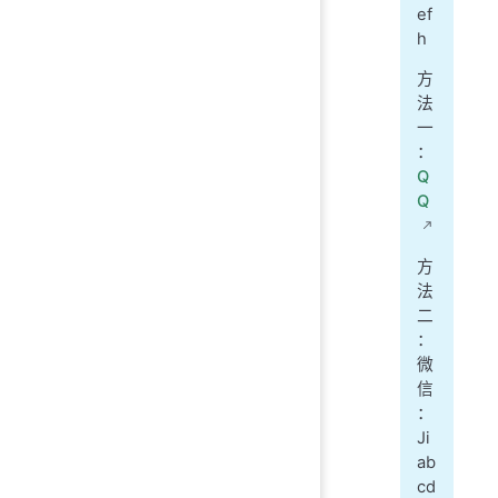
ef
h
方
法
一
：
Q
Q
方
法
二
：
微
信
：
Ji
ab
cd