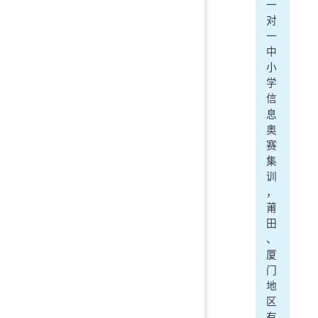
一
对
一
中
小
学
信
息
奥
赛
集
训
，
莆
田
、
厦
门
地
区
有