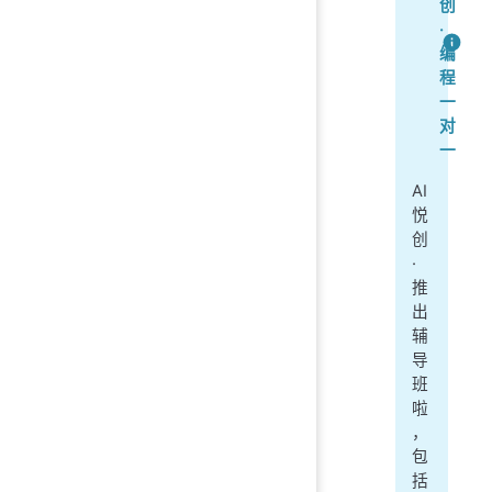
创
·
编
程
一
对
一
AI
悦
创
·
推
出
辅
导
班
啦
，
包
括