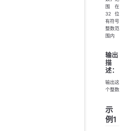
围在
32位
有符号
整数范
围内
输出
描
述：
输出这
个整数
示
例1