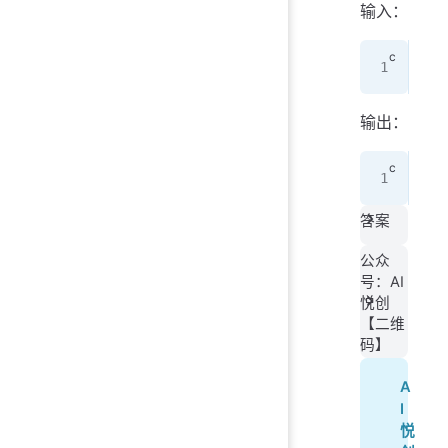
输入：
3
输出：
3
答案
公众
号：AI
悦创
【二维
码】
A
I
悦