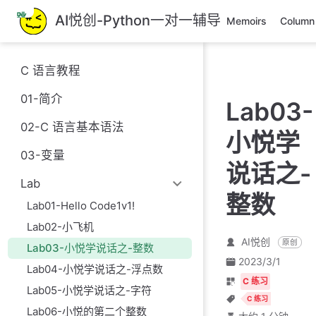
跳
AI悦创-Python一对一辅导
Memoirs
Column
至
主
要
C 语言教程
內
容
01-简介
Lab03-
02-C 语言基本语法
小悦学
03-变量
说话之-
Lab
整数
Lab01-Hello Code1v1!
Lab02-小飞机
AI悦创
原创
Lab03-小悦学说话之-整数
2023/3/1
Lab04-小悦学说话之-浮点数
C 练习
Lab05-小悦学说话之-字符
C 练习
Lab06-小悦的第二个整数