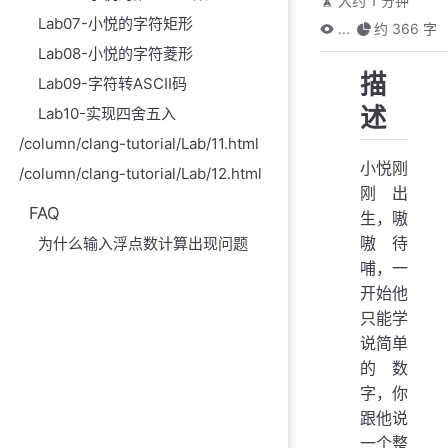
大约 1 分钟
Lab07-小悦的字符矩形
...
约 366 字
Lab08-小悦的字符菱形
描
Lab09-字符转ASCII码
述
Lab10-实现四舍五入
/column/clang-tutorial/Lab/11.html
小悦刚
/column/clang-tutorial/Lab/12.html
刚出
FAQ
生，嗷
嗷待
为什么输入浮点数计算出现问题
哺，一
开始他
只能学
说简单
的数
字，你
跟他说
一个整