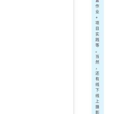
置
作
业
+
项
目
实
践
等
。
当
然
，
还
有
线
下
线
上
摄
影