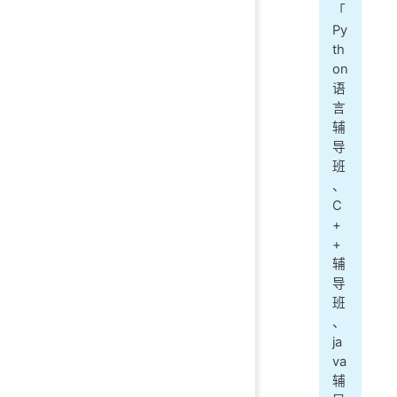
「
Py
th
on
语
言
辅
导
班
、
C
+
+
辅
导
班
、
ja
va
辅