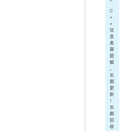
C
+
+
信
息
奥
赛
题
解
，
长
期
更
新
！
长
期
招
收