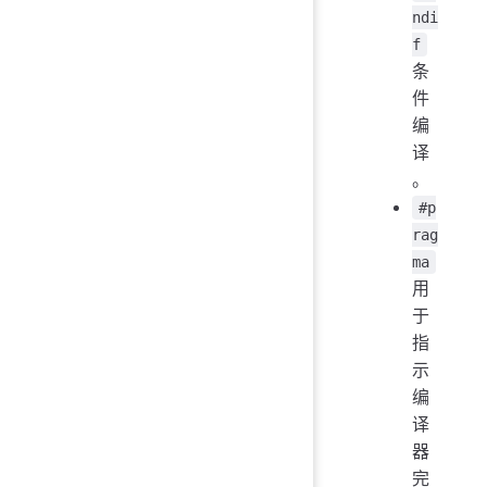
ndi
f
条
件
编
译
。
#p
rag
ma
用
于
指
示
编
译
器
完