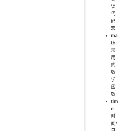
误
代
码
宏
ma
th
:
常
用
的
数
学
函
数
tim
e
:
时
间/
日