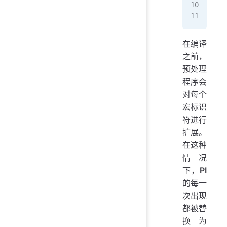
  r
}
在编译
之前，
预处理
程序会
对每个
宏标识
符进行
扩展。
在这种
情况
下，
PI
的每一
次出现
都被替
换为