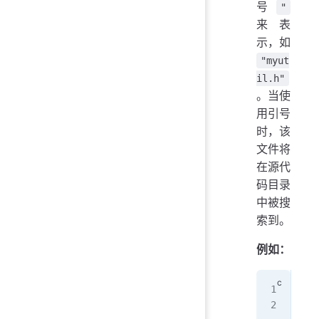
号
"
来表
示，如
"myut
il.h"
。当使
用引号
时，该
文件将
在源代
码目录
中被搜
索到。
例如：
#in
#in