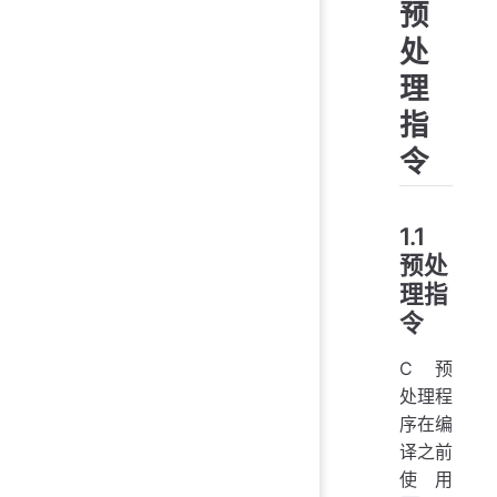
预
处
理
指
令
1.1
预处
理指
令
C 预
处理程
序在编
译之前
使用