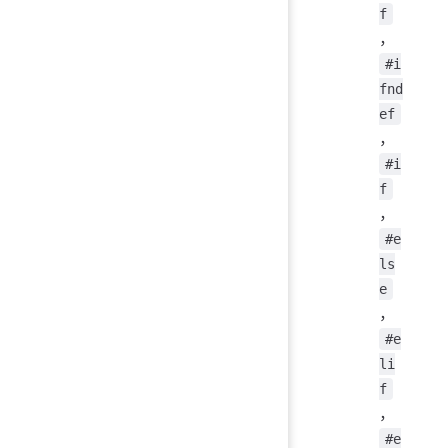
f
，
#i
fnd
ef
，
#i
f
，
#e
ls
e
，
#e
li
f
，
#e