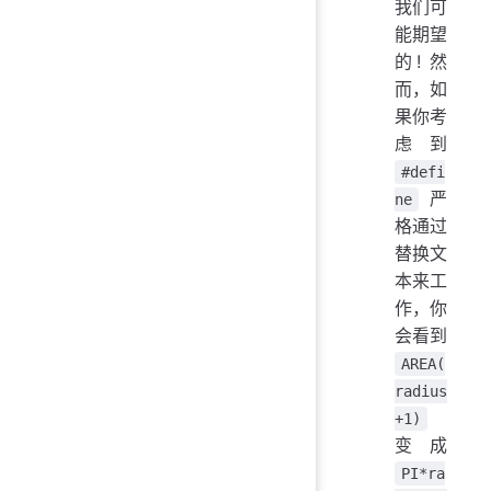
我们可
能期望
的! 然
而，如
果你考
虑到
#defi
严
ne
格通过
替换文
本来工
作，你
会看到
AREA(
radius
+1)
变成
PI*ra