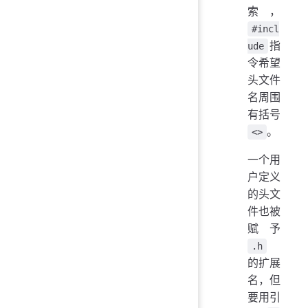
索，
#incl
指
ude
令希望
头文件
名周围
有括号
。
<>
一个用
户定义
的头文
件也被
赋予
.h
的扩展
名，但
要用引