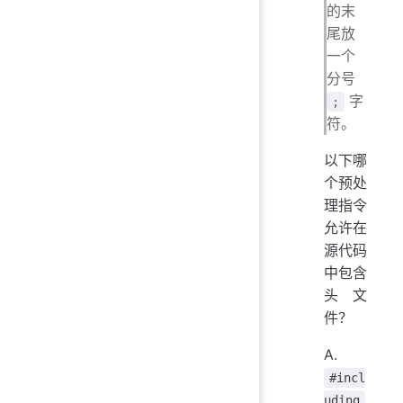
的末
尾放
一个
分号
字
;
符。
以下哪
个预处
理指令
允许在
源代码
中包含
头文
件？
A.
#incl
uding