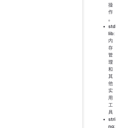
操
作
。
std
lib
:
内
存
管
理
和
其
他
实
用
工
具
stri
ng
: