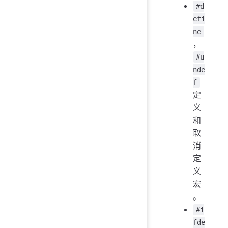
#d
efi
ne
，
#u
nde
f
定
义
和
取
消
定
义
宏
。
#i
fde