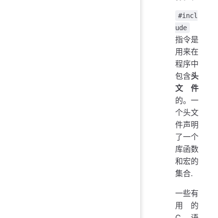
#incl
ude
指令是
用来在
程序中
包含
头
文件
的。一
个头文
件声明
了一个
库函数
和宏的
集合.
一些有
用的
C 语