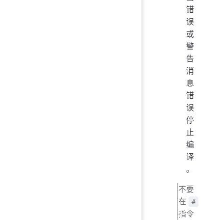
错
误
或
警
告
消
息
错
误
停
止
编
译
。
不要
在
#
指令