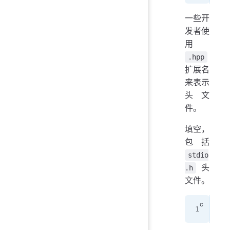
一些开
发者使
用
.hpp
扩展名
来表示
头文
件。
填空，
包括
stdio
头
.h
文件。
___