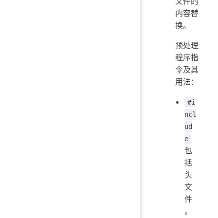
文件的
内容替
换。
预处理
程序指
令及其
用法：
#i
ncl
ud
e
包
括
头
文
件
。