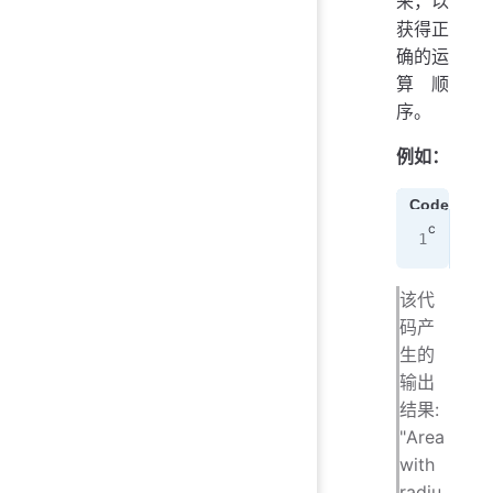
来，以
获得正
确的运
算顺
序。
例如：
Code1
#de
该代
码产
生的
输出
结果:
"Area
with
radiu