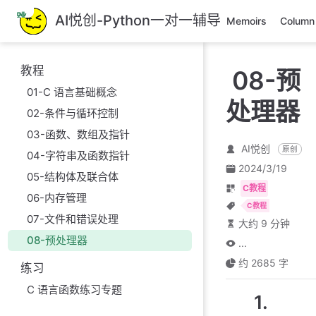
跳
AI悦创-Python一对一辅导
Memoirs
Column
至
主
要
教程
08-预
內
01-C 语言基础概念
容
处理器
02-条件与循环控制
03-函数、数组及指针
AI悦创
原创
04-字符串及函数指针
2024/3/19
05-结构体及联合体
C教程
06-内存管理
C教程
07-文件和错误处理
大约 9 分钟
08-预处理器
...
约 2685 字
练习
C 语言函数练习专题
1.