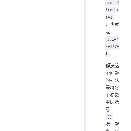
dius+1
*radiu
s+1
，也就
是
3.14*
2+1*2+
。
1
解决这
个问题
的办法
是将每
个参数
用圆括
号
()
括起