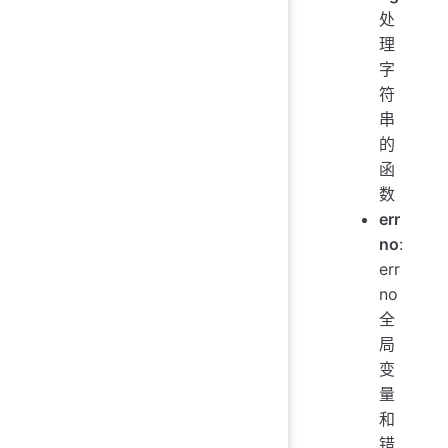
处
理
字
符
串
的
函
数
err
no
:
err
no
全
局
变
量
和
错