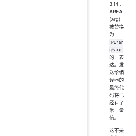
3.14，
AREA
(arg)
被替换
为
PI*ar
g*arg
的表
达。发
送给编
译器的
最终代
码将已
经有了
常量
值。
这不是