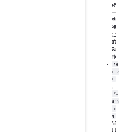
成
一
些
特
定
的
动
作
#e
rro
r
，
#w
arn
in
g
输
出