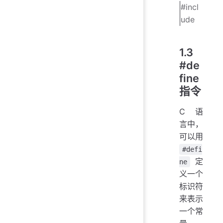
#incl
ude
1.3
#de
fine
指令
C 语
言中，
可以用
#defi
定
ne
义一个
标识符
来表示
一个常