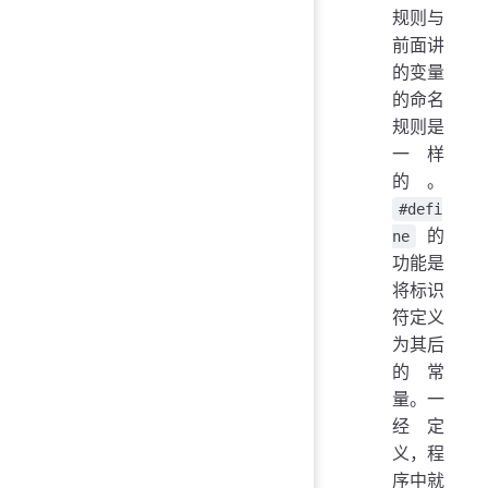
规则与
前面讲
的变量
的命名
规则是
一样
的。
#defi
的
ne
功能是
将标识
符定义
为其后
的常
量。一
经定
义，程
序中就