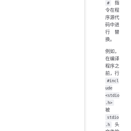
指
#
令在程
序源代
码中进
行替
换。
例如，
在编译
程序之
前，行
#incl
ude
<stdio
.h>
被
stdio
头
.h