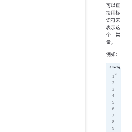
可以直
接用标
识符来
表示这
个常
量。
例如：
Code1
#in
#de
#de
int
  f
  p
  p
  p