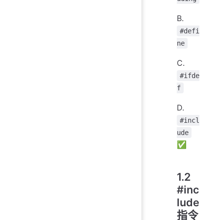
B.
#defi
ne
C.
#ifde
f
D.
#incl
ude
✅
1.2
#inc
lude
指令