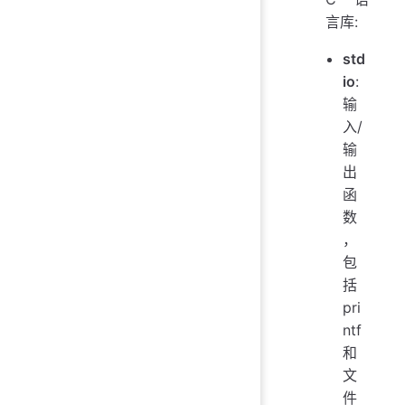
言库:
std
io
:
输
入/
输
出
函
数
，
包
括
pri
ntf
和
文
件