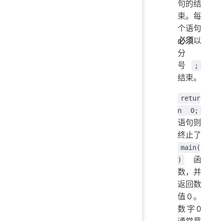
句的结
束。每
个语句
必须
以
分
号
;
结束。
retur
n 0;
语句则
终止了
main(
函
)
数，并
返回数
值0。
数字0
通常意