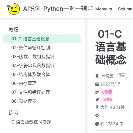
跳
AI悦创-Python一对一辅导
Memoirs
Column
至
主
要
教程
01-C
內
01-C 语言基础概念
容
语言基
02-条件与循环控制
03-函数、数组及指针
础概念
04-字符串及函数指针
05-结构体及联合体
AI悦创
原创
06-内存管理
2023/7/17
07-文件和错误处理
C教程
C教程
08-预处理器
大约 43 分钟
练习
...
C 语言函数练习专题
约 12834 字