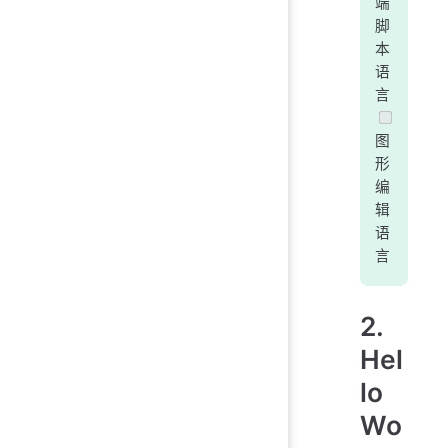
端
脚
本
语
言
图
形
编
辑
语
言
2.
Hel
lo
Wo