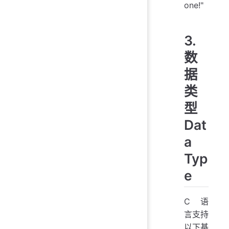
one!"
3.
数
据
类
型
Dat
a
Typ
e
C 语
言支持
以下基