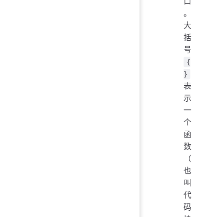
口
。
大
括
号
{
}
表
示
一
个
函
数
（
也
叫
代
码