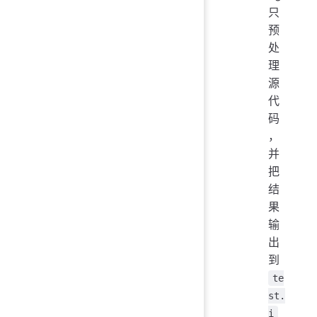
只
预
处
理
源
代
码
，
并
把
结
果
输
出
到
te
st.
i