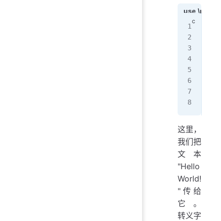
use \n
n
#in
int
  
   
  
   
}
这里，
我们把
文本
"Hello
World!
"传给
它。
转义字