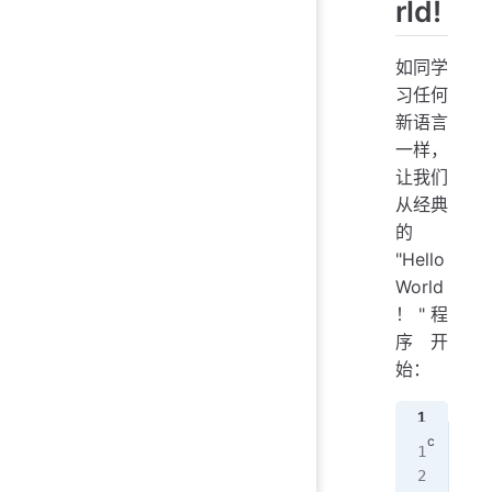
rld!
如同学
习任何
新语言
一样，
让我们
从经典
的
"Hello
World
！"程
序开
始：
1
2
#in