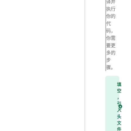
译并
执行
你的
代
码，
你需
要更
多的
步
骤。
填
空
，
引
入
头
文
件