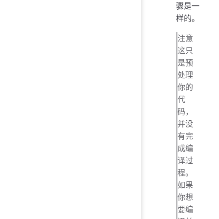
骤是一
样的。
注意
这只
是预
处理
你的
代
码，
并没
有完
成编
译过
程。
如果
你想
要编