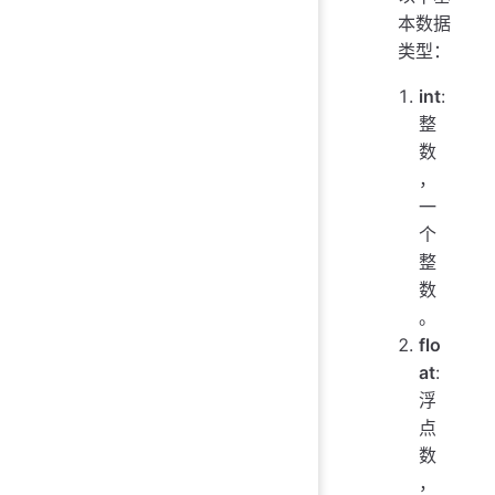
本数据
类型：
int
:
整
数
，
一
个
整
数
。
flo
at
:
浮
点
数
，