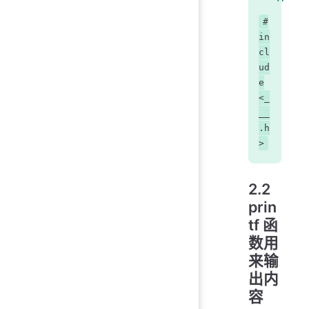
#
in
cl
ud
e
<_
__
.h
>
2.2
prin
tf
函
数用
来输
出内
容