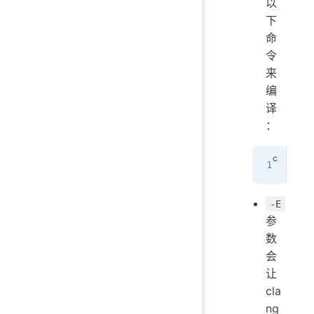
以
下
命
令
来
编
译
：
cla
-E
参
数
会
让
cla
ng