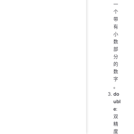
一
个
带
有
小
数
部
分
的
数
字
。
do
ubl
e
:
双
精
度