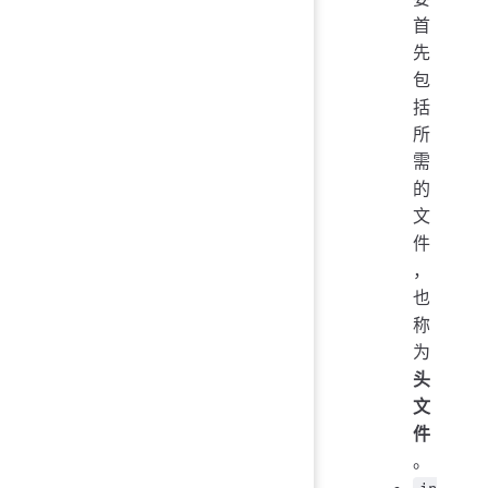
首
先
包
括
所
需
的
文
件
，
也
称
为
头
文
件
。