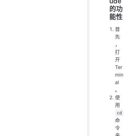
ude
的功
能性
首
先
，
打
开
Ter
min
al
。
使
用
cd
命
令
来