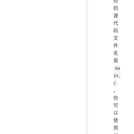
你
的
源
代
码
文
件
名
是
ma
in.
c
，
你
可
以
使
用