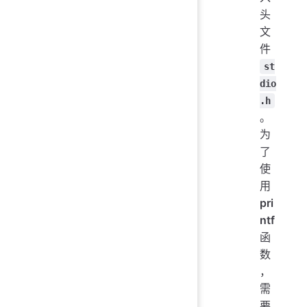
头
文
件
st
dio
.h
。
为
了
使
用
pri
ntf
函
数
，
需
要