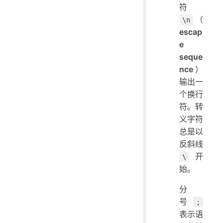
符
（
\n
escap
e
seque
nce
）
输出一
个换行
符。转
义字符
总是以
反斜线
开
\
始。
分
号
;
表示语