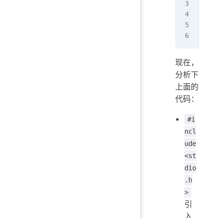
int
   
   
}
现在，
分析下
上面的
代码：
#i
ncl
ude
<st
dio
.h
>
引
入