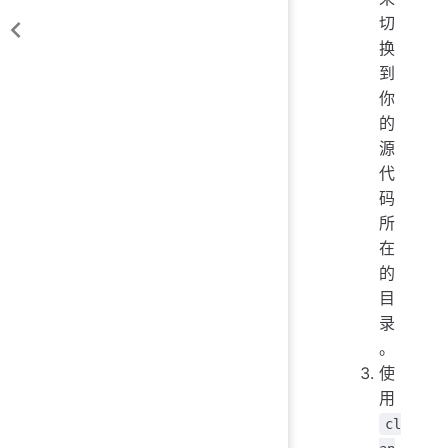
切
换
到
你
的
源
代
码
所
在
的
目
录
。
使
用
cl