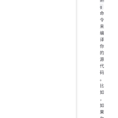
an
g
命
令
来
编
译
你
的
源
代
码
。
比
如
，
如
果