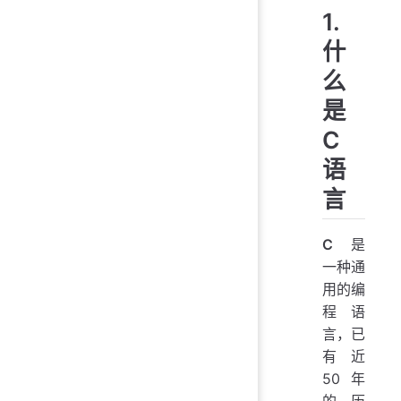
1.
什
么
是
C
语
言
C
是
一种通
用的编
程语
言，已
有近
50 年
的历