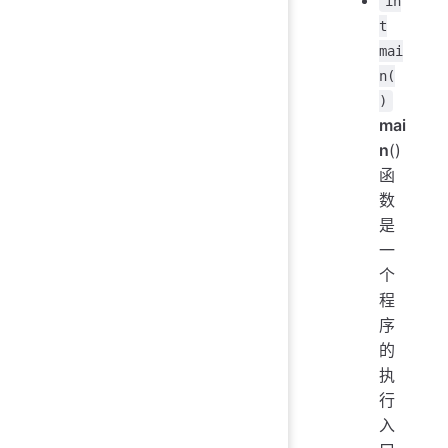
in
t
mai
n(
)
mai
n
()
函
数
是
一
个
程
序
的
执
行
入