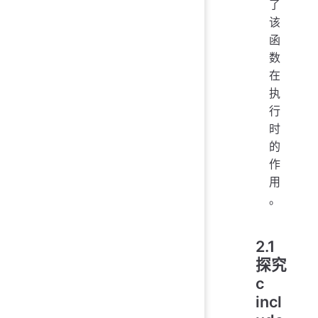
了
该
函
数
在
执
行
时
的
作
用
。
2.1
探究
c
incl