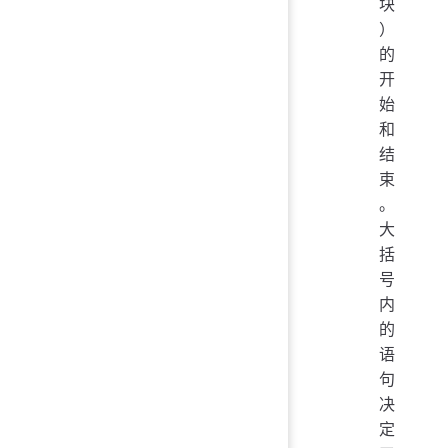
块
）
的
开
始
和
结
束
。
大
括
号
内
的
语
句
决
定