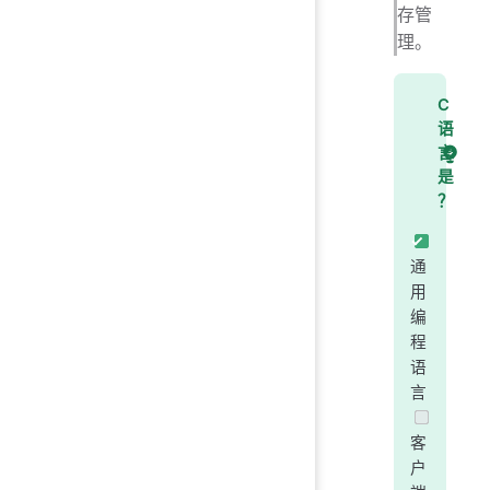
存管
理。
C
语
言
是
？
通
用
编
程
语
言
客
户