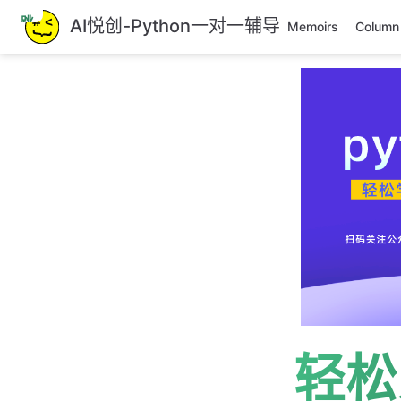
跳
AI悦创-Python一对一辅导
Memoirs
Column
至
主
要
內
容
轻松