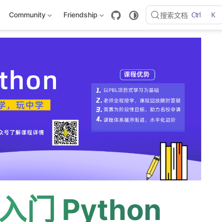
Ctrl
K
Community
Friendship
搜索文档
入门 Python