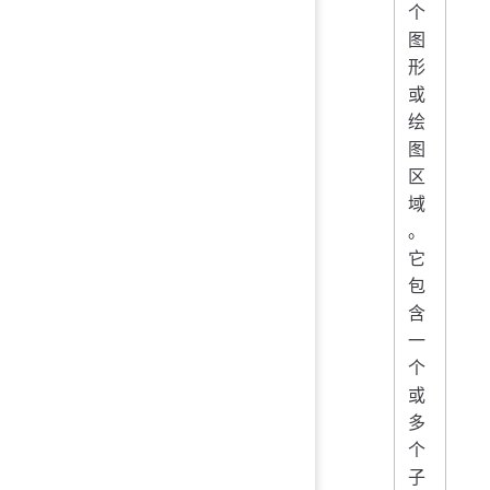
个
图
形
或
绘
图
区
域
。
它
包
含
一
个
或
多
个
子