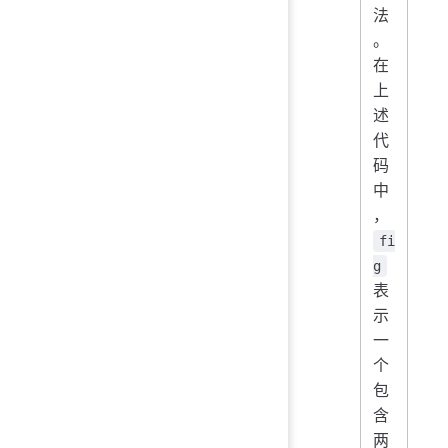
法
。
在
上
述
代
码
中
，
fi
g
表
示
一
个
包
含
两