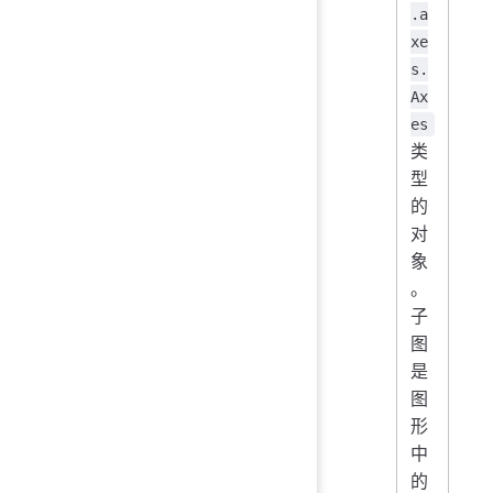
.a
xe
s.
Ax
es
类
型
的
对
象
。
子
图
是
图
形
中
的