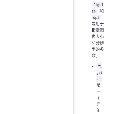
figsi
和
ze
dpi
是用于
指定图
像大小
和分辨
率的参
数。
fi
gsi
ze
是
一
个
元
组