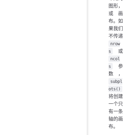
图形，
或画
布。如
果我们
不传递
nrow
或
s
ncol
参
s
数，
subpl
ots()
将创建
一个只
有一条
轴的画
布。