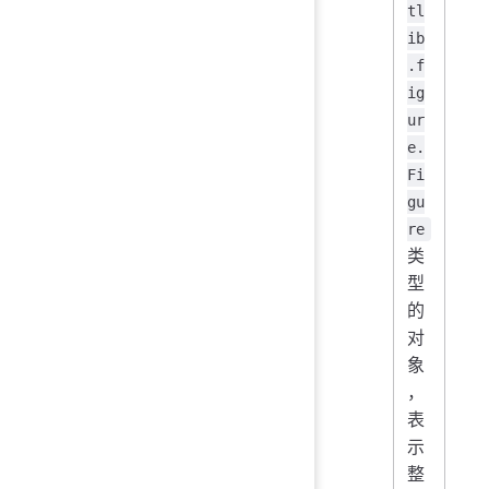
tl
ib
.f
ig
ur
e.
Fi
gu
re
类
型
的
对
象
，
表
示
整