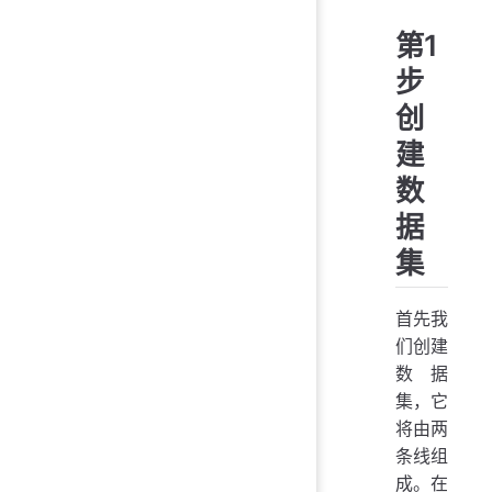
第1
步
创
建
数
据
集
首先我
们创建
数据
集，它
将由两
条线组
成。在