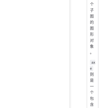
个
子
图
的
图
形
对
象
。
ax
e
则
是
一
个
包
含