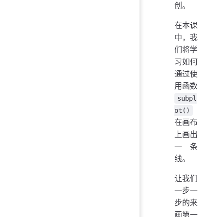
创。
在本课
中，我
们将学
习如何
通过使
用函数
subpl
ot()
在画布
上画出
一条
线。
让我们
一步一
步的来
画第一