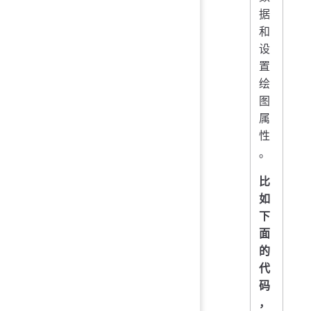
据
和
设
置
绘
图
属
性
。
比
如
下
面
的
代
码
，