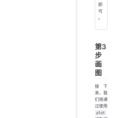
即
可
。
第3
步
画
图
接下
来，我
们将通
过使用
plot