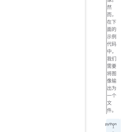
然
而，
在下
面的
示例
代码
中，
我们
需要
将图
像输
出为
一个
文
件。
imp