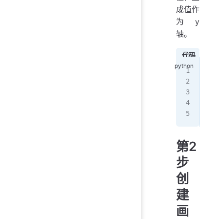
成值作
为 y
轴。
代码
分
imp
poi
y1 
y2 
第2
步
创
建
画