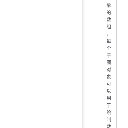
象
的
数
组
，
每
个
子
图
对
象
可
以
用
于
绘
制
数