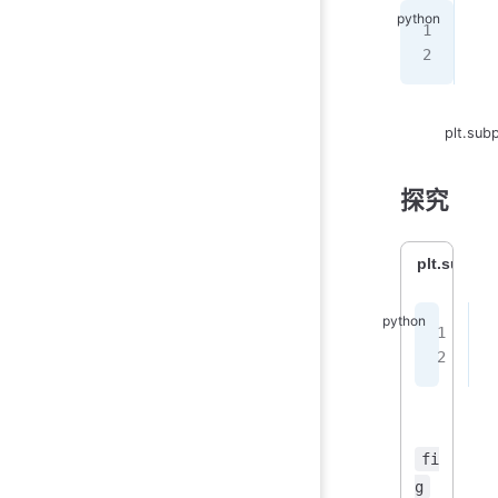
imp
fig
plt.subp
探究
plt.subplo
i
f
fi
g