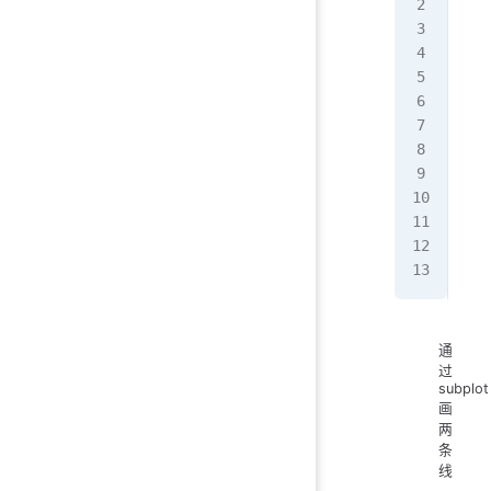
imp
poi
y1 
y2 
fig
axe
axe
fig
plt
通
过
subplot
画
两
条
线