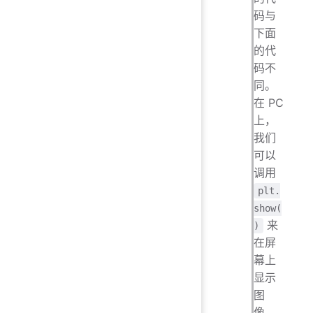
码与
下面
的代
码不
同。
在 PC
上，
我们
可以
调用
plt.
show(
来
)
在屏
幕上
显示
图
像。