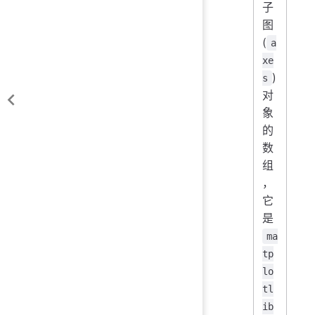
子
图
(
a
xe
)
s
对
象
的
数
组
，
它
是
ma
tp
lo
tl
ib