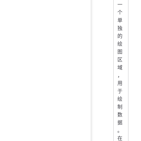
一
个
单
独
的
绘
图
区
域
，
用
于
绘
制
数
据
。
在