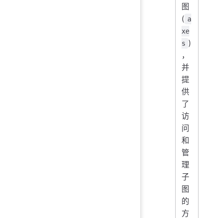
图
(
a
xe
)
s
，
并
提
供
了
访
问
和
管
理
子
图
的
方