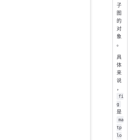
子
图
的
对
象
。
具
体
来
说
，
fi
g
是
ma
tp
lo