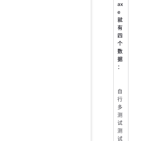
ax
e
就
有
四
个
数
据
：
自
行
多
测
试
测
试