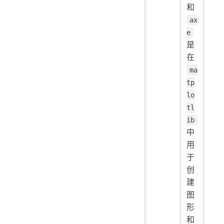
和
ax
e
是
在
ma
tp
lo
tl
ib
中
用
于
创
建
图
形
和