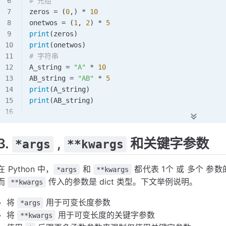
# 元组
zeros 
=
 (
0
,) 
*
 10
onetwos 
=
 (
1
, 
2
) 
*
 5
print
(zeros)
print
(onetwos)
# 字符串
A_string 
=
 "A"
 *
 10
AB_string
 =
 "AB"
 *
 5
print
(A_string)
print
(
AB_string
)
# ---output---
[
0
, 
0
, 
0
, 
0
, 
0
, 
0
, 
0
, 
0
, 
0
, 
0
]
3.
,
和关键字参数
*args
**kwargs
[
1
, 
2
, 
1
, 
2
, 
1
, 
2
, 
1
, 
2
, 
1
, 
2
]
(
0
, 
0
, 
0
, 
0
, 
0
, 
0
, 
0
, 
0
, 
0
, 
0
)
(
1
, 
2
, 
1
, 
2
, 
1
, 
2
, 
1
, 
2
, 
1
, 
2
)
在 Python 中，
和
都代表 1个 或 多个 参
*args
**kwargs
AAAAAAAAAA
而
传入的参数是 dict 类型。下文举例说明。
**kwargs
ABABABABAB
将
用于可变长度参数
*args
将
用于可变长度的关键字参数
**kwargs