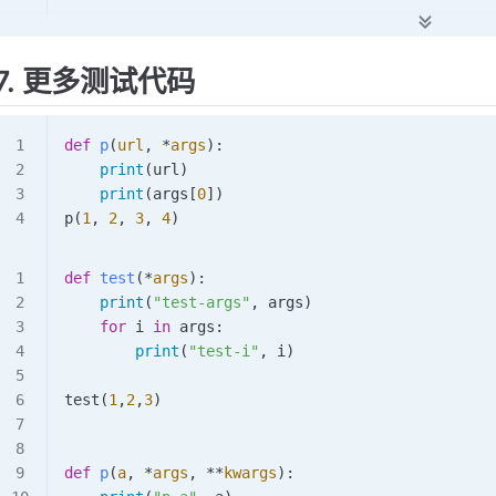
7. 更多测试代码
def
 p
(
url
,
 *
args
):
    print
(url)
    print
(args[
0
])
p
(
1
, 
2
, 
3
, 
4
)
def
 test
(*
args
):
    print
(
"test-args"
, args)
    for
 i 
in
 args:
        print
(
"test-i"
, i)
test
(
1
,
2
,
3
)
def
 p
(
a
,
 *
args
,
 **
kwargs
):