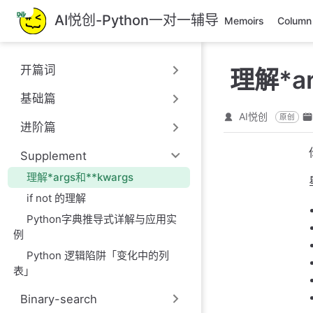
跳
AI悦创-Python一对一辅导
Memoirs
Column
至
主
要
开篇词
理解*ar
內
容
基础篇
AI悦创
原创
进阶篇
Supplement
理解*args和**kwargs
if not 的理解
Python字典推导式详解与应用实
例
Python 逻辑陷阱「变化中的列
表」
Binary-search