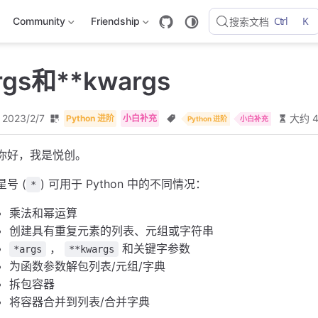
Ctrl
K
Community
Friendship
搜索文档
gs和**kwargs
2023/2/7
大约 
Python 进阶
小白补充
Python 进阶
小白补充
你好，我是悦创。
星号 (
) 可用于 Python 中的不同情况：
*
乘法和幂运算
创建具有重复元素的列表、元组或字符串
，
和关键字参数
*args
**kwargs
为函数参数解包列表/元组/字典
拆包容器
将容器合并到列表/合并字典