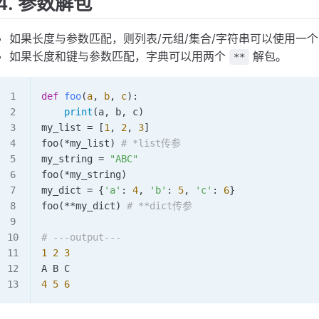
4. 参数解包
name Alex
age 
8
Michael
如果长度与参数匹配，则列表/元组/集合/字符串可以使用一
5
如果长度和键与参数匹配，字典可以用两个
解包。
**
def
 foo
(
a
,
 b
,
 c
):
    print
(a, b, c)
my_list 
=
 [
1
, 
2
, 
3
]
foo
(*my_list) 
# *list传参
my_string 
=
 "ABC"
foo
(*my_string)
my_dict 
=
 {
'a'
: 
4
, 
'b'
: 
5
, 
'c'
: 
6
}
foo
(**my_dict) 
# **dict传参
# ---output---
1
 2
 3
A B C
4
 5
 6