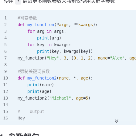
使用
后跟更多函数参数来强制仅使用关键字参数
*
#可变参数
def
 my_function
(*
args
,
 **
kwargs
):
    for
 arg 
in
 args:
        print
(arg)
    for
 key 
in
 kwargs:
        print
(key, kwargs[key])
my_function
(
"Hey"
, 
3
, [
0
, 
1
, 
2
], 
name
=
"Alex"
, 
ag
#强制关键词参数
def
 my_function2
(
name
,
 *
, 
age
):
    print
(name)
    print
(age)
my_function2
(
"Michael"
, 
age
=
5
)
# ---output---
Hey
3
[
0
, 
1
, 
2
]