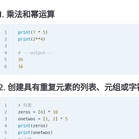
1. 乘法和幂运算
print
(
7
 *
 5
)
print
(
2
**
4
)
# ---output---
35
16
2. 创建具有重复元素的列表、元组或字
# 列表
zeros 
=
 [
0
] 
*
 10
onetwos 
=
 [
1
, 
2
] 
*
 5
print
(zeros)
print
(onetwos)