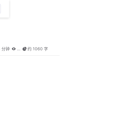
4 分钟
...
约 1060 字