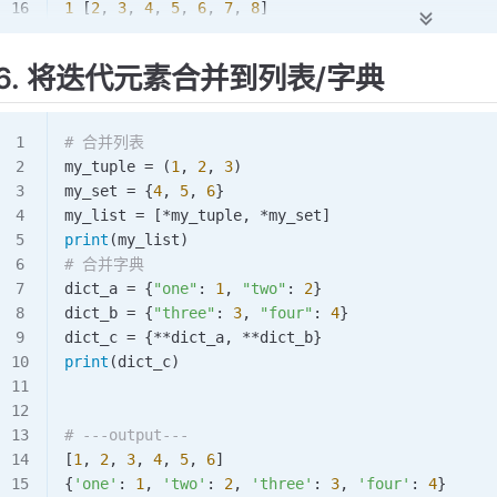
1
 [
2
, 
3
, 
4
, 
5
, 
6
, 
7
, 
8
]
*
在中间位置:
1
 [
2
, 
3
, 
4
, 
5
, 
6
, 
7
] 
8
6. 将迭代元素合并到列表/字典
# 合并列表
my_tuple 
=
 (
1
, 
2
, 
3
)
my_set 
=
 {
4
, 
5
, 
6
}
my_list 
=
 [
*
my_tuple, 
*
my_set]
print
(my_list)
# 合并字典
dict_a 
=
 {
"one"
: 
1
, 
"two"
: 
2
}
dict_b 
=
 {
"three"
: 
3
, 
"four"
: 
4
}
dict_c 
=
 {
**
dict_a, 
**
dict_b}
print
(dict_c)
# ---output---
[
1
, 
2
, 
3
, 
4
, 
5
, 
6
]
{
'one'
: 
1
, 
'two'
: 
2
, 
'three'
: 
3
, 
'four'
: 
4
}