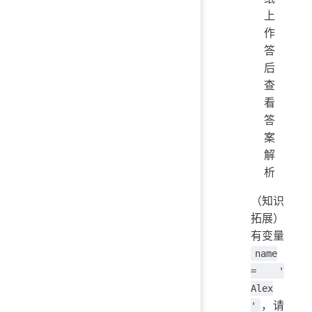
上
作
答
后
查
看
答
案
解
析
（知识
拓展）
有变量
name
= '
Alex
，请
'