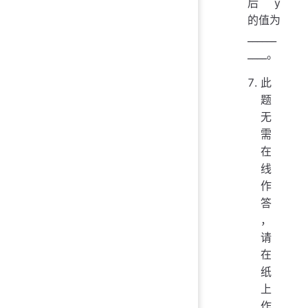
后 y
的值为
______
____。
此
题
无
需
在
线
作
答
，
请
在
纸
上
作