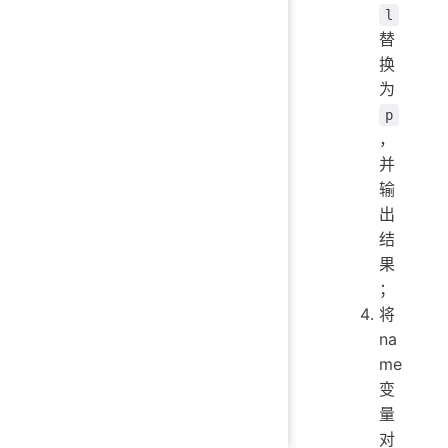
l
替
换
为
p
，
并
输
出
结
果
；
将
na
me
变
量
对