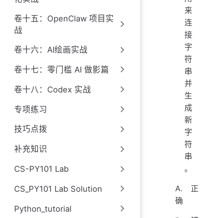
来
卷十五：OpenClaw 项目实
连
战
接
字
卷十六：AI绘画实战
符
卷十七：零门槛 AI 做影篇
串
并
卷十八：Codex 实战
生
成
专项练习
新
技巧点拨
字
符
补充知识
串
。
CS-PY101 Lab
A. 正
CS_PY101 Lab Solution
确
Python_tutorial