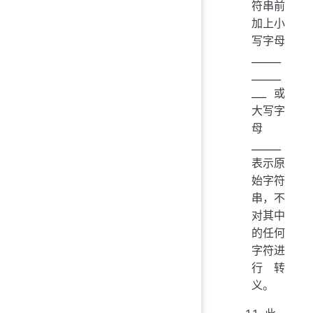
符串前
加上小
写字母
______
______
___或
大写字
母
______
表示原
始字符
串，不
对其中
的任何
字符进
行转
义。