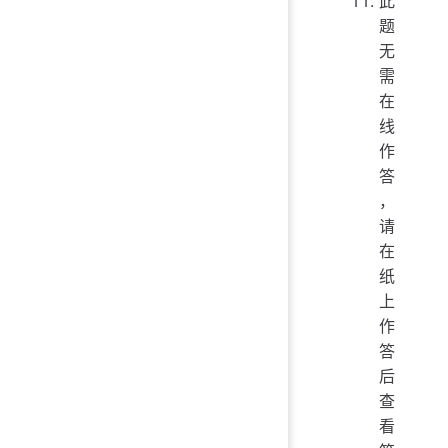
此
题
无
需
在
线
作
答
，
请
在
纸
上
作
答
后
查
看