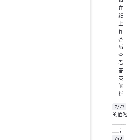
请
在
纸
上
作
答
后
查
看
答
案
解
析
7//3
的值为
______
___；
7%3