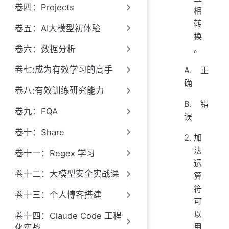
卷四：Projects
相
转
卷五：AI大模型初体验
换
卷六：数据分析
。
卷七:成为有效学习的高手
A. 正
确
卷八:有效训练研究能力
B. 错
卷九：FQA
误
卷十：Share
加
法
卷十一：Regex 学习
运
卷十二：大模型安全实战课
算
符
卷十三：个人博客搭建
可
以
卷十四：Claude Code 工程
用
化实战