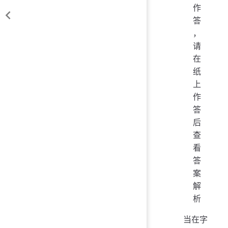
作
答
，
请
在
纸
上
作
答
后
查
看
答
案
解
析
当在字