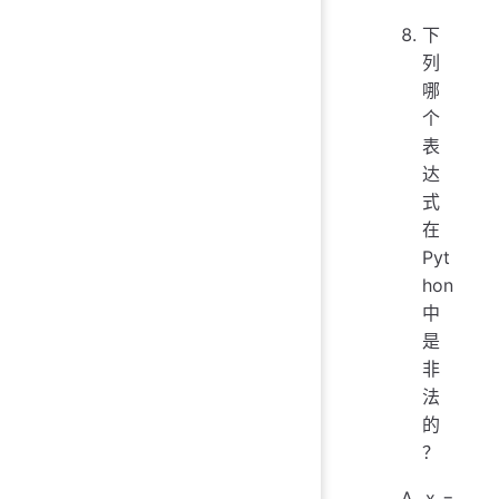
下
列
哪
个
表
达
式
在
Pyt
hon
中
是
非
法
的
？
A. x =