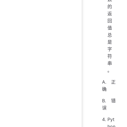
的
返
回
值
总
是
字
符
串
。
A. 正
确
B. 错
误
Pyt
hon