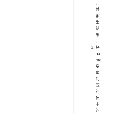
，
并
输
出
结
果
；
将
na
me
变
量
对
应
的
值
中
的