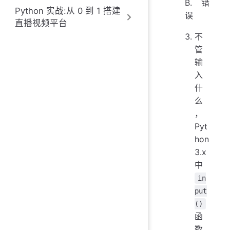
B. 错
Python 实战:从 0 到 1 搭建
误
直播视频平台
不
管
输
入
什
么
，
Pyt
hon
3.x
中
in
put
()
函
数