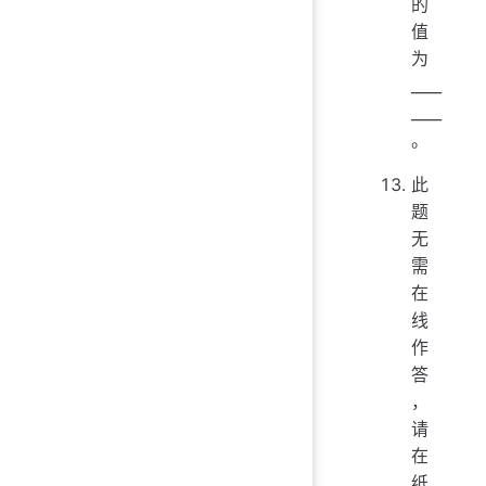
的
值
为
____
____
。
此
题
无
需
在
线
作
答
，
请
在
纸