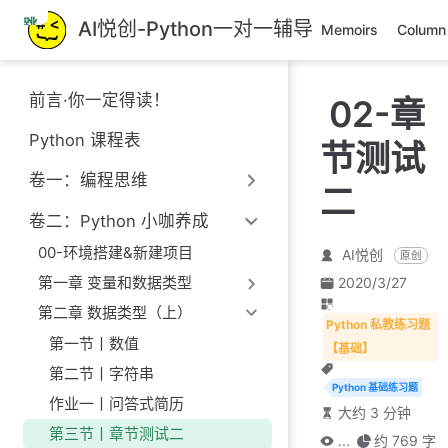
跳
AI悦创-Python一对一辅导
Memoirs
Column
至
主
要
前言·你一定得读！
02-章
內
容
Python 课程表
节测试
卷一：编程思维
二
卷二：Python 小咖养成
00-环境搭建&新建项目
AI悦创
原创
第一章 变量和数据类型
2020/3/27
第二章 数据类型（上）
Python 私教练习题
第一节丨数值
【基础】
第二节丨字符串
Python 基础练习题
作业一丨问答式简历
大约 3 分钟
第三节丨章节测试二
...
约 769 字