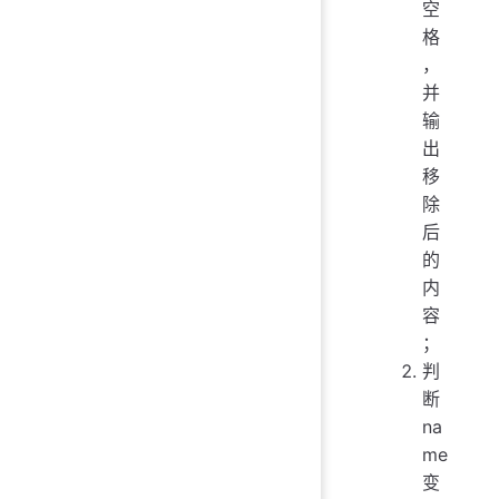
空
格
，
并
输
出
移
除
后
的
内
容
；
判
断
na
me
变