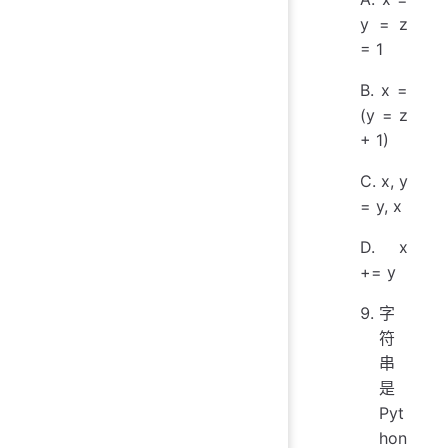
y = z
= 1
B. x =
(y = z
+ 1)
C. x, y
= y, x
D. x
+= y
字
符
串
是
Pyt
hon