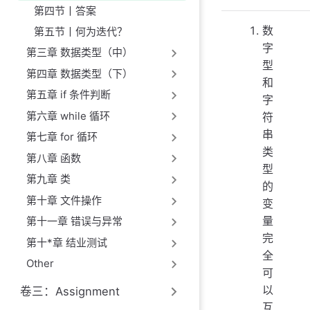
第四节丨答案
数
第五节丨何为迭代？
字
第三章 数据类型（中）
型
第四章 数据类型（下）
和
第五章 if 条件判断
字
第六章 while 循环
符
串
第七章 for 循环
类
第八章 函数
型
第九章 类
的
第十章 文件操作
变
量
第十一章 错误与异常
完
第十*章 结业测试
全
Other
可
以
卷三：Assignment
互