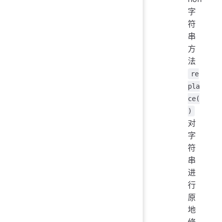
字
符
串
方
法
re
pla
ce(
)
对
字
符
串
进
行
原
地