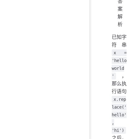
答
案
解
析
已知字
符串
x =
'hello
world
，
'
那么执
行语句
x.rep
lace('
hello'
,
'hi')
之后，