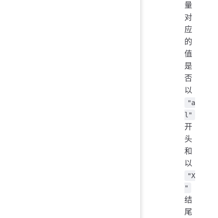
量
对
应
的
值
是
否
以
"a
l"
开
头
和
以
"X
"
结
尾