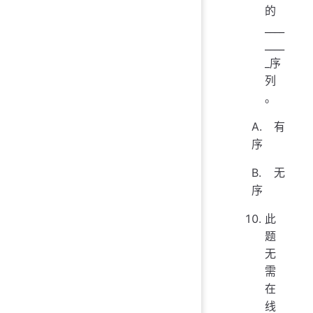
的
____
____
_序
列
。
A. 有
序
B. 无
序
此
题
无
需
在
线