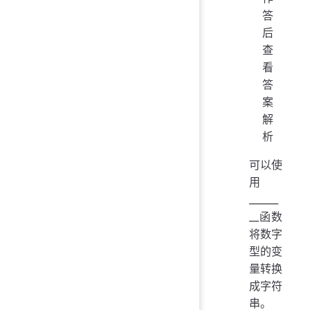
答
后
查
看
答
案
解
析
可以使
用
______
__函数
将数字
型的变
量转换
成字符
串。