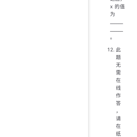
x 的值
为
______
______
。
此
题
无
需
在
线
作
答
，
请
在
纸