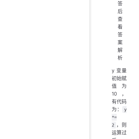
答
后
查
看
答
案
解
析
y 变量
初始赋
值为
10，
有代码
为：
y
*=
，则
2
运算过