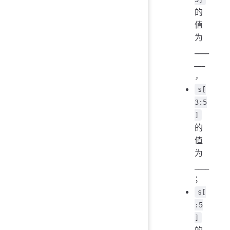
的
值
为
____
___
，
s[
3:5
]
的
值
为
____
；
s[
:5
]