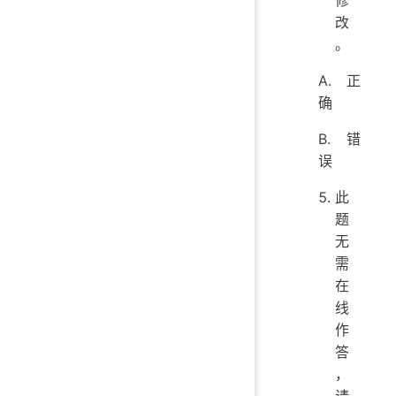
修
改
。
A. 正
确
B. 错
误
此
题
无
需
在
线
作
答
，