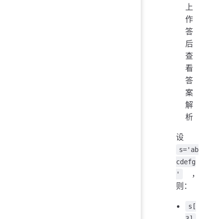
上
作
答
后
查
看
答
案
解
析
设
s='ab
cdefg
，
'
则：
s[
3]