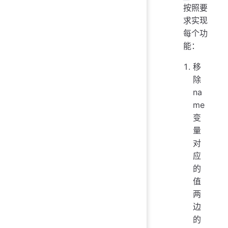
按照要
求实现
每个功
能：
移
除
na
me
变
量
对
应
的
值
两
边
的