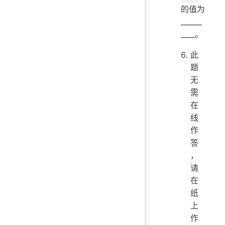
的值为
______
____。
此
题
无
需
在
线
作
答
，
请
在
纸
上
作