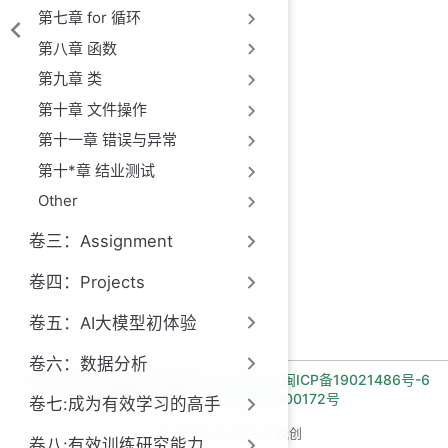
第七章 for 循环
第八章 函数
第九章 类
第十章 文件操作
第十一章 错误与异常
第十*章 结业测试
Other
卷三：Assignment
卷四：Projects
卷五：AI大模型初体验
卷六：数据分析
长期招收编程一对一学员!微信:Jiabcdefh,
闽ICP备19021486号-6
闽公网安备 35030502000172号
卷七:成为有效学习的高手
Copyright © 2026 AI悦创
卷八:有效训练研究能力