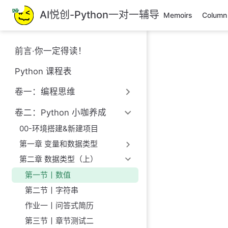
跳
AI悦创-Python一对一辅导
Memoirs
Column
至
主
要
前言·你一定得读！
內
容
Python 课程表
卷一：编程思维
卷二：Python 小咖养成
00-环境搭建&新建项目
第一章 变量和数据类型
第二章 数据类型（上）
第一节丨数值
第二节丨字符串
作业一丨问答式简历
第三节丨章节测试二