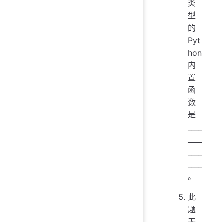
类
型
的
Pyt
hon
内
置
函
数
是
____
____
____
____
。
此
题
无