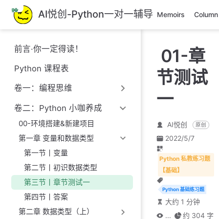
跳
AI悦创-Python一对一辅导
Memoirs
Column
至
主
要
前言·你一定得读！
01-章
內
容
Python 课程表
节测试
卷一：编程思维
一
卷二：Python 小咖养成
00-环境搭建&新建项目
AI悦创
原创
第一章 变量和数据类型
2022/5/7
第一节丨变量
Python 私教练习题
第二节丨初识数据类型
【基础】
第三节丨章节测试一
Python 基础练习题
第四节丨答案
大约 1 分钟
第二章 数据类型（上）
...
约 304 字