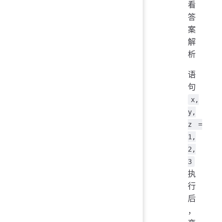
看
答
案
解
析
语
句
x,
y,
z =
1,
2,
3
执
行
后
，