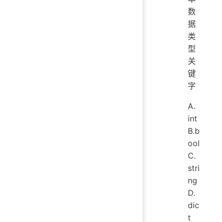
数
据
类
型
关
键
字
A.
int
B.b
ool
C.
stri
ng
D.
dic
t