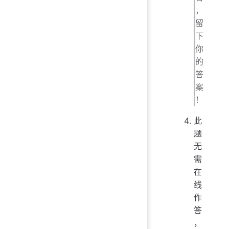
，
留
下
你
的
答
案
！
此
题
无
需
在
线
作
答
，