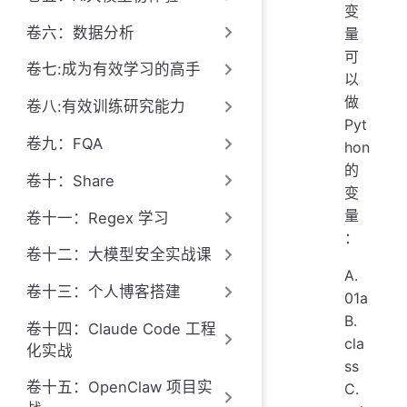
变
卷六：数据分析
量
可
卷七:成为有效学习的高手
以
做
卷八:有效训练研究能力
Pyt
卷九：FQA
hon
的
卷十：Share
变
量
卷十一：Regex 学习
：
卷十二：大模型安全实战课
A.
卷十三：个人博客搭建
01a
B.
卷十四：Claude Code 工程
cla
化实战
ss
卷十五：OpenClaw 项目实
C.