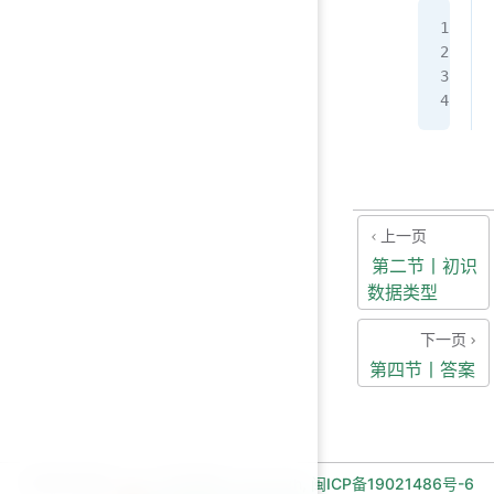
上一页
第二节丨初识
数据类型
下一页
第四节丨答案
长期招收编程一对一学员!微信:Jiabcdefh,
闽ICP备19021486号-6