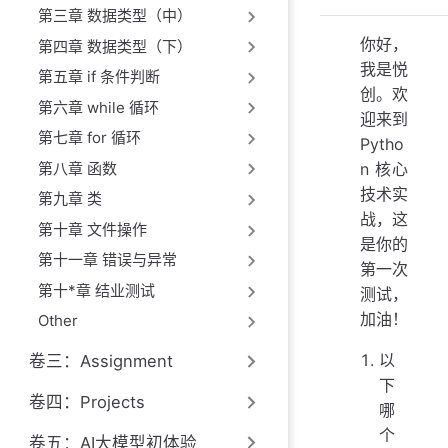
第三章 数据类型（中）
你好，
第四章 数据类型（下）
我是悦
第五章 if 条件判断
创。欢
第六章 while 循环
迎来到
第七章 for 循环
Pytho
第八章 函数
n 核心
技术实
第九章 类
战，这
第十章 文件操作
是你的
第十一章 错误与异常
第一次
第十*章 结业测试
测试，
加油！
Other
以
卷三：Assignment
下
卷四：Projects
哪
个
卷五：AI大模型初体验