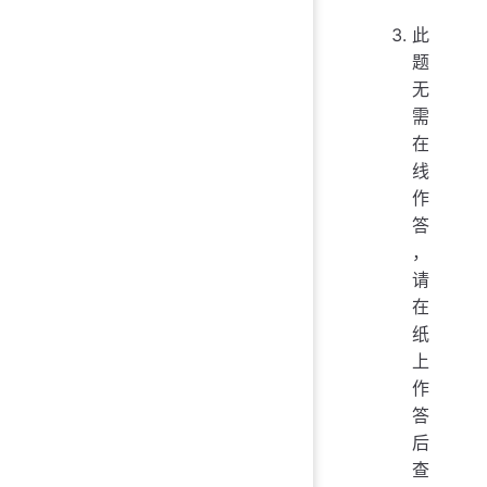
此
题
无
需
在
线
作
答
，
请
在
纸
上
作
答
后
查