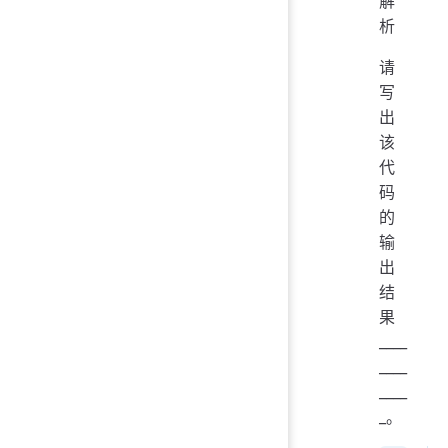
解
析
请
写
出
该
代
码
的
输
出
结
果
____
____
____
_。