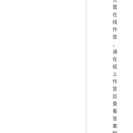
需
在
线
作
答
，
请
在
纸
上
作
答
后
查
看
答
案