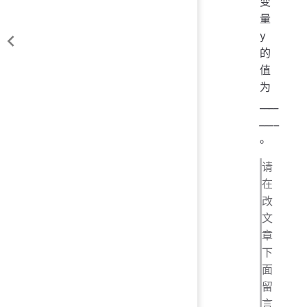
变
量
y
的
值
为
__
__
___
_
。
请
在
改
文
章
下
面
留
言