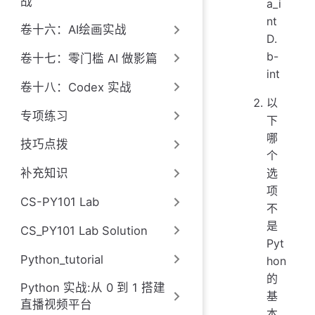
战
a_i
nt
卷十六：AI绘画实战
D.
b-
卷十七：零门槛 AI 做影篇
int
卷十八：Codex 实战
以
专项练习
下
哪
技巧点拨
个
补充知识
选
项
CS-PY101 Lab
不
是
CS_PY101 Lab Solution
Pyt
Python_tutorial
hon
的
Python 实战:从 0 到 1 搭建
基
直播视频平台
本