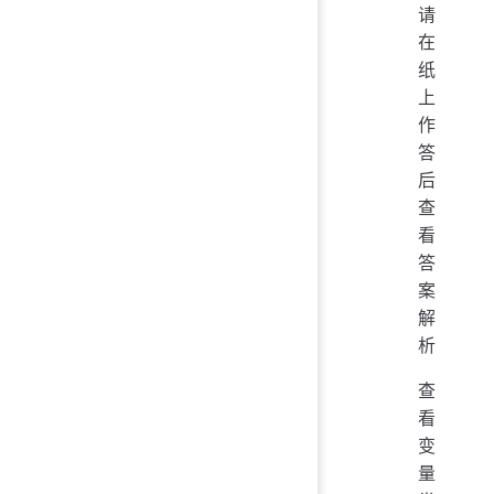
请
在
纸
上
作
答
后
查
看
答
案
解
析
查
看
变
量