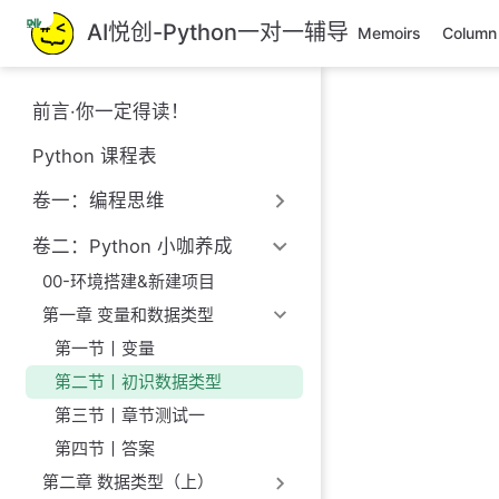
跳
AI悦创-Python一对一辅导
Memoirs
Column
至
主
要
前言·你一定得读！
內
容
Python 课程表
卷一：编程思维
卷二：Python 小咖养成
00-环境搭建&新建项目
第一章 变量和数据类型
第一节丨变量
第二节丨初识数据类型
第三节丨章节测试一
第四节丨答案
第二章 数据类型（上）