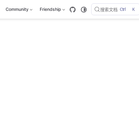
Ctrl
K
Community
Friendship
搜索文档