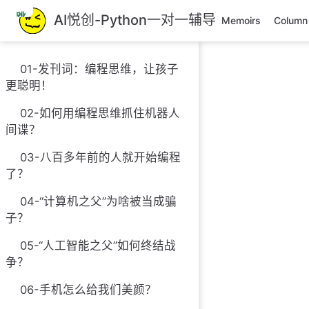
跳
AI悦创-Python一对一辅导
Memoirs
Column
至
主
要
01-发刊词：编程思维，让孩子
內
更聪明！
容
02-如何用编程思维抓住机器人
间谍？
03-八百多年前的人就开始编程
了？
04-“计算机之父”为啥被当成骗
子？
05-“人工智能之父”如何终结战
争？
06-手机怎么给我们美颜？