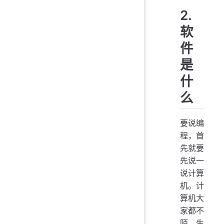
2.
软
件
是
什
么
要说编
程，首
先就要
先说一
说计算
机。计
算机大
家都不
陌生