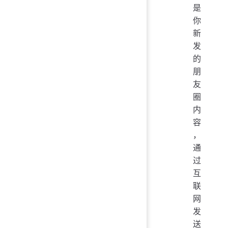
是
你
新
发
的
朋
友
圈
内
容
，
通
过
互
联
网
发
送