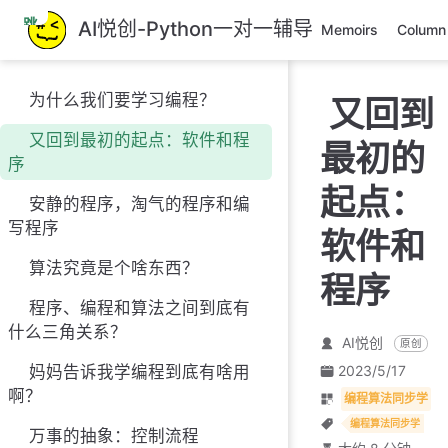
跳
AI悦创-Python一对一辅导
Memoirs
Column
至
主
要
为什么我们要学习编程？
又回到
內
容
又回到最初的起点：软件和程
最初的
序
起点：
安静的程序，淘气的程序和编
写程序
软件和
算法究竟是个啥东西？
程序
程序、编程和算法之间到底有
什么三角关系？
AI悦创
原创
妈妈告诉我学编程到底有啥用
2023/5/17
啊？
编程算法同步学
编程算法同步学
万事的抽象：控制流程