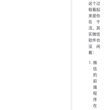
这个过
程看起
来是你
在干
活，其
实微信
软件也
没闲
着：
微
信
的
前
端
程
序
在