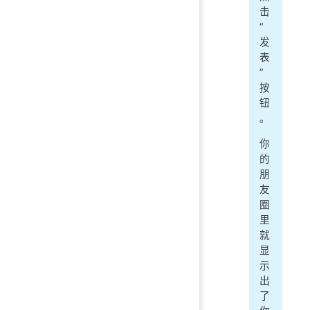
击
“
发
表
”
按
钮
。
你
的
朋
友
圈
里
就
显
示
出
了