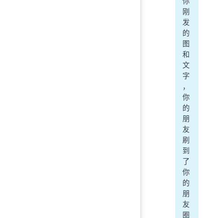
你
刚
发
的
图
和
文
字
，
你
的
朋
友
刷
到
了
你
的
朋
友
圈