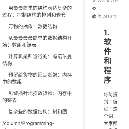
大约 8 分钟
用最最简单的结构表达复杂的
...
过程：控制结构的排列和嵌套
约 2410 字
万物的抽象：数据结构
1.
从最最最最简单的数据结构开
软
始：数组和链表
件
计算机是咋运行的：冯诺依曼
和
结构
程
预留给货物的固定货架：内存
序
中的数组
见缝插针地摆放货物：内存中
每每提
的链表
到“编
程”这
复杂些的数据结构：树和图
个词，
大家都
/column/Programming-