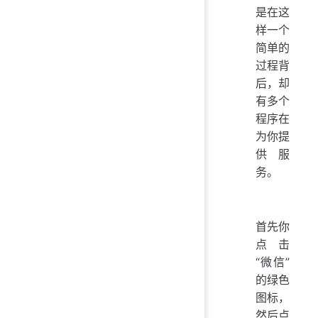
是在这
样一个
简单的
过程背
后，却
有多个
程序在
为你提
供服
务。
首先你
点击
“微信”
的绿色
图标，
然后点