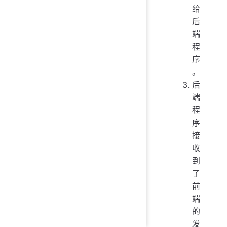
给
后
端
程
序
。
后
端
程
序
接
收
到
了
前
端
的
发