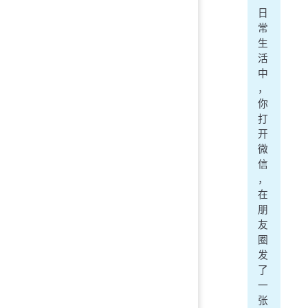
日
常
生
活
中
，
你
打
开
微
信
，
在
朋
友
圈
发
了
一
张