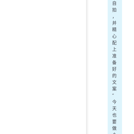
自
拍
，
并
精
心
配
上
准
备
好
的
文
案
“
今
天
也
要
做