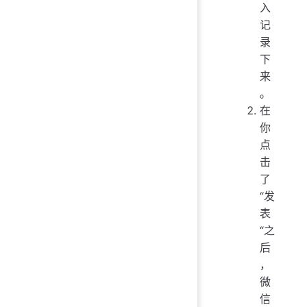
入
记
录
下
来
。
在
你
点
击
了
“发
表
“之
后
，
微
信