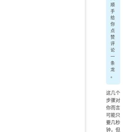
顺
手
给
你
点
赞
评
论
一
条
龙
。
这几个
步骤对
你而言
可能只
要几秒
钟，但