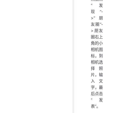
“发
现”-
>“朋
友圈”-
>朋友
圈右上
角的小
相机图
标，到
相机选
择照
片，输
入文
字，最
后点击
“发
表”。