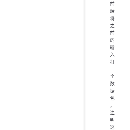
前
端
将
之
前
的
输
入
打
一
个
数
据
包
，
注
明
这