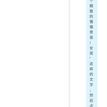
个
精
致
的
猪
猪
男
孩
/
女
孩
”
这
样
的
文
字
，
然
后
点