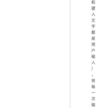
和
键
入
文
字
都
是
用
户
输
入
）
，
将
每
一
次
输