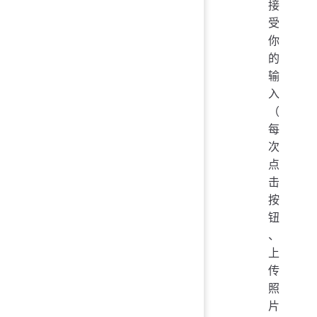
接
受
你
的
输
入
（
每
次
点
击
按
钮
、
上
传
照
片