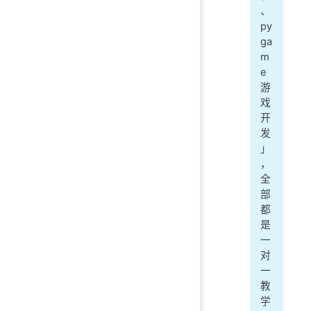
、
py
ga
m
e
游
戏
开
发
」
，
全
部
都
是
一
对
一
教
学