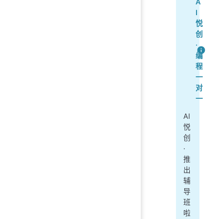
A
I
悦
创
·
编
程
一
对
一
AI
悦
创
·
推
出
辅
导
班
啦