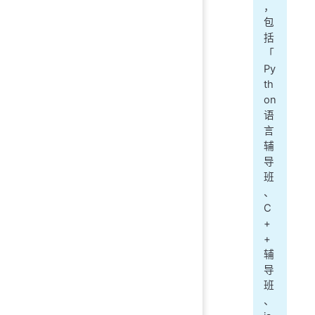
，
包
括
「
Py
th
on
语
言
辅
导
班
、
C
+
+
辅
导
班
、