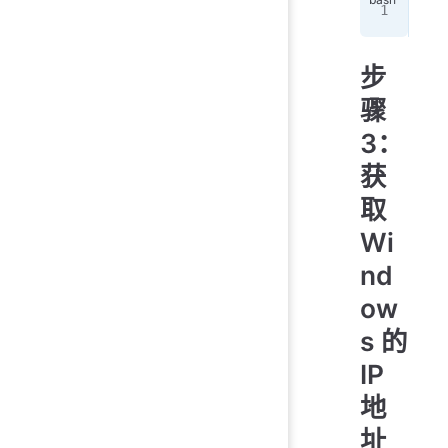
New
步
骤
3：
获
取
Wi
nd
ow
s 的
IP
地
址