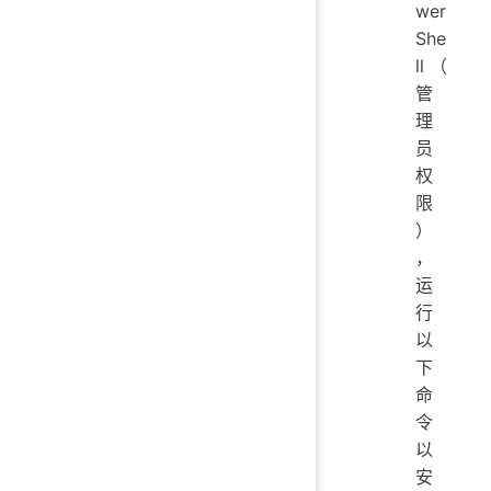
wer
She
ll（
管
理
员
权
限
）
，
运
行
以
下
命
令
以
安