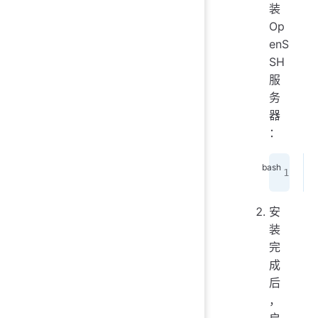
装
Op
enS
SH
服
务
器
：
安
装
完
成
后
，
启