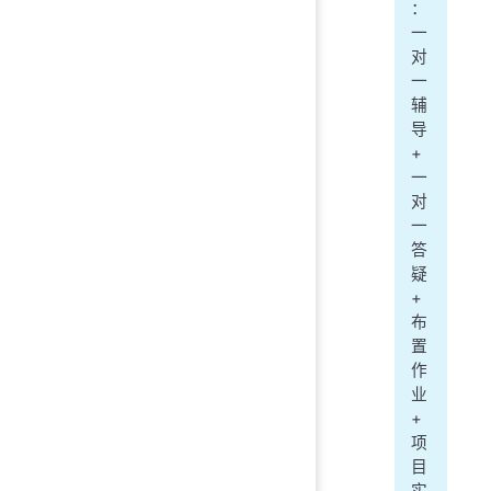
：
一
对
一
辅
导
+
一
对
一
答
疑
+
布
置
作
业
+
项
目