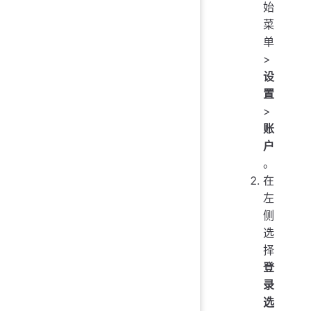
始
菜
单
>
设
置
>
账
户
。
在
左
侧
选
择
登
录
选