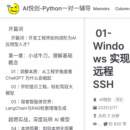
跳
AI悦创-Python一对一辅导
Memoirs
Column
至
主
要
开篇词
01-
內
开篇词｜开发工程师如何进阶为AI
容
Windo
应用型人才？
ws 实现
第一章：小试牛刀，理解基础
概念
远程
01｜洞察本质：从工程学角度看
ChatGPT 为什么会崛起
SSH
02｜学好提示工程，轻松驾驭大
模型
AI悦创
原创
03｜探索智能体世界：
2025/2/17
LangChain与RAG检索增强生成
大约 3 分钟
超燃实战，深度玩转 AI 模型
...
约 820 字
04｜本地部署：如何本地化部署