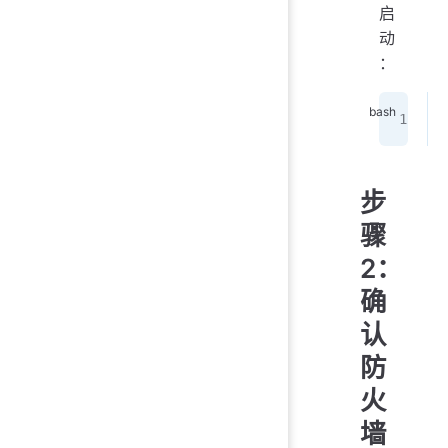
启
动
：
步
骤
2：
确
认
防
火
墙