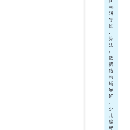
ja
va
辅
导
班
、
算
法
/
数
据
结
构
辅
导
班
、
少
儿
编
程