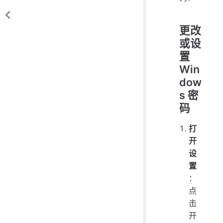
更改
或设
置
Win
dow
s 密
码
打
开
设
置
：
点
击
开