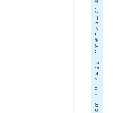
线
，
随
时
响
应
！
微
信
：
Ji
ab
cd
ef
h
C
+
+
信
息