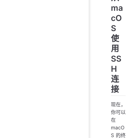
ma
cO
S
使
用
SS
H
连
接
现在，
你可以
在
macO
S 的终