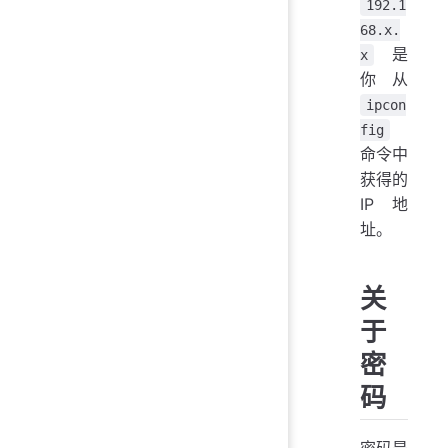
192.1
68.x.
是
x
你从
ipcon
fig
命令中
获得的
IP 地
址。
关
于
密
码