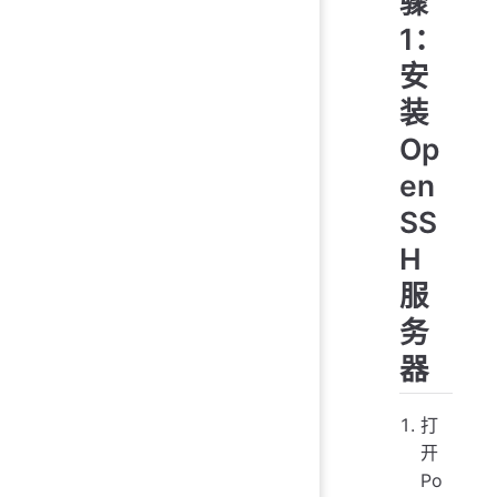
骤
1：
安
装
Op
en
SS
H
服
务
器
打
开
Po