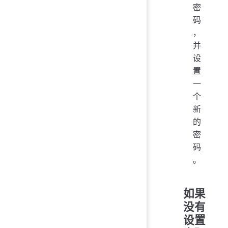
密
码
，
并
设
置
一
个
新
的
密
码
。
如果
没有
设置