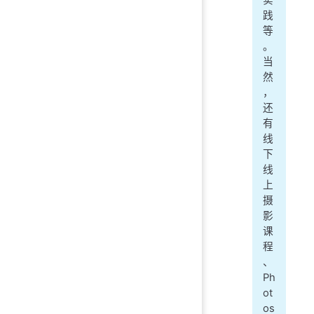
实
践
等
。
当
然
，
还
有
线
下
线
上
摄
影
课
程
、
Ph
ot
os