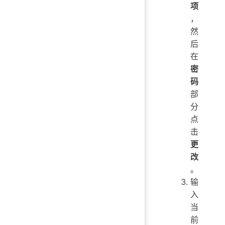
项
，
然
后
在
密
码
部
分
点
击
更
改
。
输
入
当
前