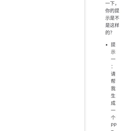
一下，
你的提
示是不
是这样
的？
提
示
一
：
请
帮
我
生
成
一
个
PP