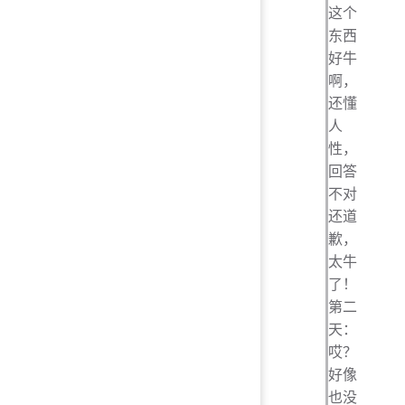
这个
东西
好牛
啊，
还懂
人
性，
回答
不对
还道
歉，
太牛
了！
第二
天：
哎？
好像
也没