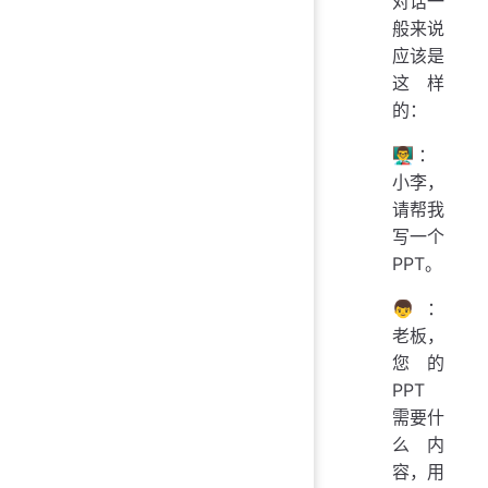
对话一
般来说
应该是
这样
的：
👨‍🏫：
小李，
请帮我
写一个
PPT。
👦：
老板，
您的
PPT
需要什
么内
容，用