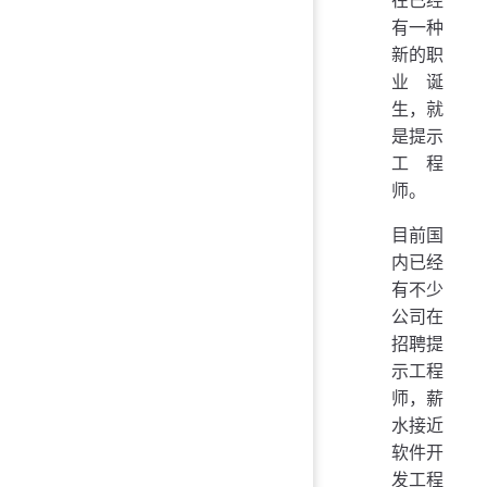
在已经
有一种
新的职
业诞
生，就
是提示
工程
师。
目前国
内已经
有不少
公司在
招聘提
示工程
师，薪
水接近
软件开
发工程