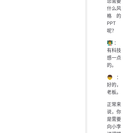
您需要
什么风
格的
PPT
呢？
👨‍🏫：
有科技
感一点
的。
👦：
好的，
老板。
正常来
说，你
是需要
向小李