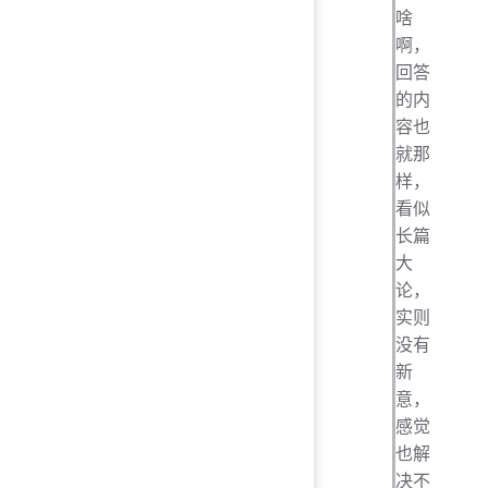
啥
啊，
回答
的内
容也
就那
样，
看似
长篇
大
论，
实则
没有
新
意，
感觉
也解
决不