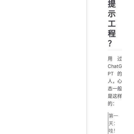
提
示
工
程
？
用过
ChatG
PT 的
人，心
态一般
是这样
的：
第一
天：
哇！