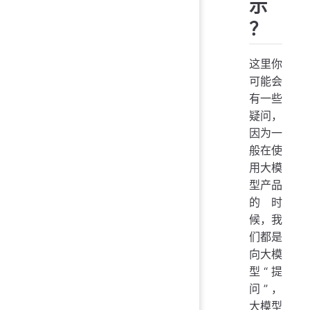
示
？
这里你
可能会
有一些
疑问，
因为一
般在使
用大模
型产品
的时
候，我
们都是
向大模
型“提
问”，
大模型