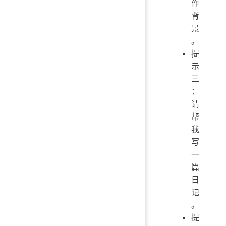
作
背
景
。
提
示
三
：
请
帮
我
写
一
篇
日
记
。
提