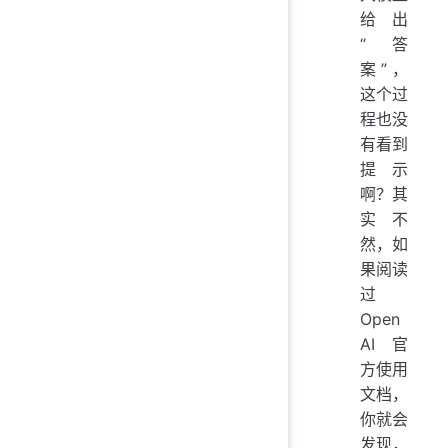
给出
“答
案”，
这个过
程也没
有看到
提示
啊？其
实不
然，如
果阅读
过
Open
AI 官
方使用
文档，
你就会
发现，