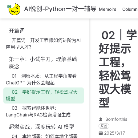
跳
AI悦创-Python一对一辅导
Memoirs
Column
至
主
要
开篇词
02｜学
內
开篇词｜开发工程师如何进阶为AI
容
好提示
应用型人才？
工程，
第一章：小试牛刀，理解基础
概念
轻松驾
01｜洞察本质：从工程学角度看
ChatGPT 为什么会崛起
驭大模
02｜学好提示工程，轻松驾驭大
模型
型
03｜探索智能体世界：
LangChain与RAG检索增强生成
Bornforthis
超燃实战，深度玩转 AI 模型
原创
2025/3/17
04｜本地部署：如何本地化部署