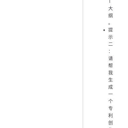
T
大
纲
。
提
示
二
：
请
帮
我
生
成
一
个
专
利
创