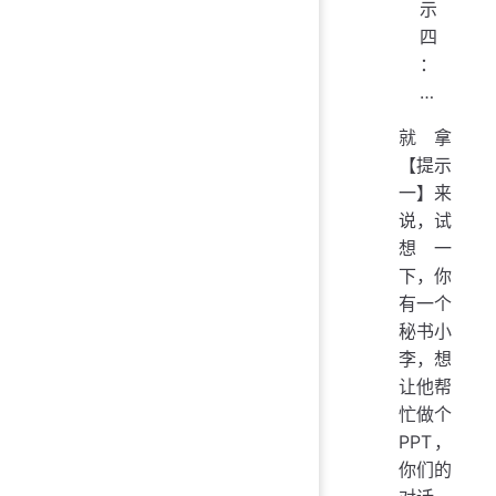
示
四
：
…
就拿
【提示
一】来
说，试
想一
下，你
有一个
秘书小
李，想
让他帮
忙做个
PPT，
你们的