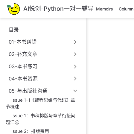
跳
AI悦创-Python一对一辅导
Memoirs
Column
至
主
要
目录
內
容
01-本书纠错
02-补充文章
03-本书练习
04-本书资源
05-与出版社沟通
Issue 1-1《编程思维与代码》章
节概述
Issue 1：书稿排版与章节衔接问
题汇总
Issue 2：排版费用