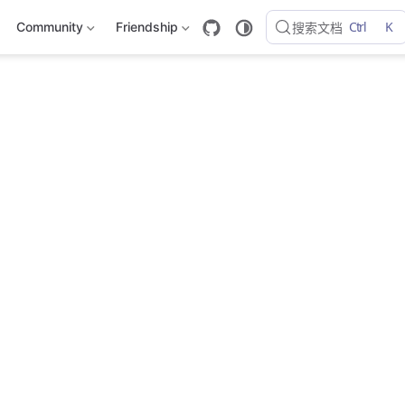
Ctrl
K
Community
Friendship
搜索文档