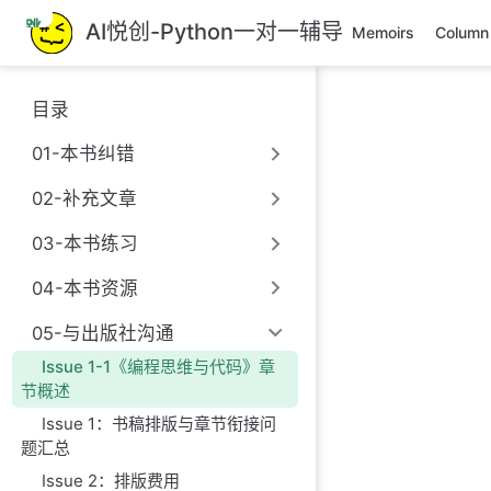
跳
AI悦创-Python一对一辅导
Memoirs
Column
至
主
要
目录
內
容
01-本书纠错
02-补充文章
03-本书练习
04-本书资源
05-与出版社沟通
Issue 1-1《编程思维与代码》章
节概述
Issue 1：书稿排版与章节衔接问
题汇总
Issue 2：排版费用