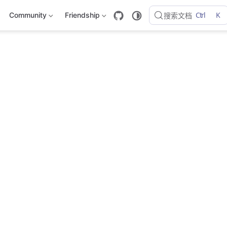
Ctrl
K
Community
Friendship
搜索文档