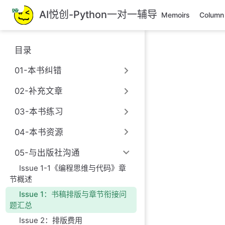
跳
AI悦创-Python一对一辅导
Memoirs
Column
至
主
要
目录
內
容
01-本书纠错
02-补充文章
03-本书练习
04-本书资源
05-与出版社沟通
Issue 1-1《编程思维与代码》章
节概述
Issue 1：书稿排版与章节衔接问
题汇总
Issue 2：排版费用