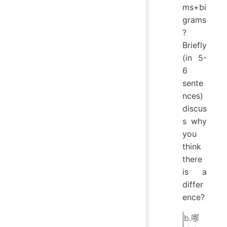
ms+bi
grams
?
Briefly
(in 5-
6
sente
nces)
discus
s why
you
think
there
is a
differ
ence?
b.哪