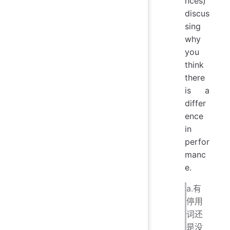
nces)
discus
sing
why
you
think
there
is a
differ
ence
in
perfor
manc
e.
a.有
停用
词还
是没