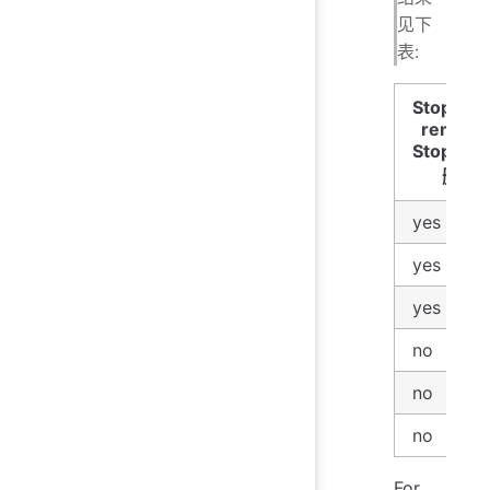
见下
表:
Stopwor
remove
Stopwor
删除
yes
yes
yes
no
no
no
For