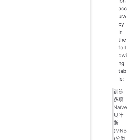
ion
acc
ura
cy
in
the
foll
owi
ng
tab
le:
训练
多项
Naïve
贝叶
斯
(MNB
)分类