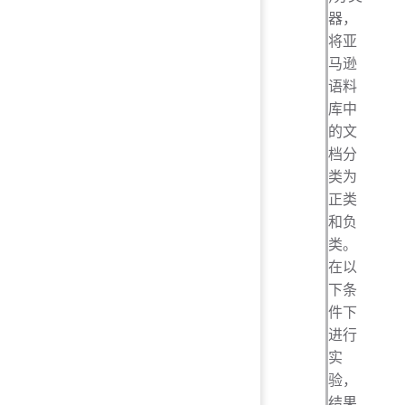
器，
将亚
马逊
语料
库中
的文
档分
类为
正类
和负
类。
在以
下条
件下
进行
实
验，
结果