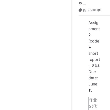
...
约 9598 字
Assig
nment
2
(code
+
short
report
, 8%).
Due
date:
June
15
作业
2(代