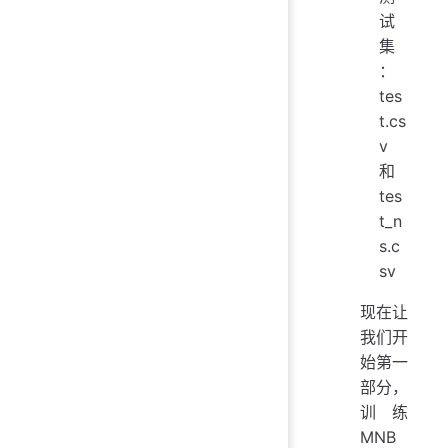
试
集
：
tes
t.cs
v
和
tes
t_n
s.c
sv
现在让
我们开
始第一
部分，
训练
MNB