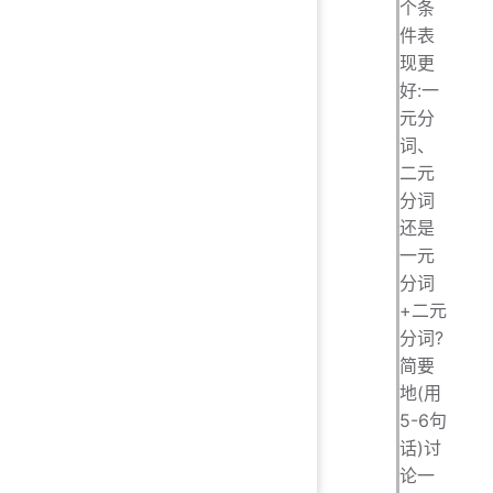
个条
件表
现更
好:一
元分
词、
二元
分词
还是
一元
分词
+二元
分词?
简要
地(用
5-6句
话)讨
论一