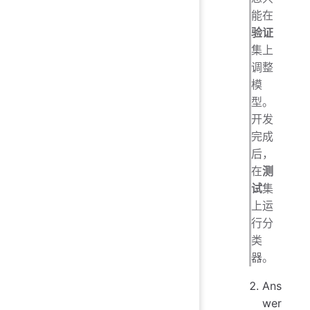
能在
验证
集上
调整
模
型。
开发
完成
后，
在
测
试
集
上运
行分
类
器。
Ans
wer