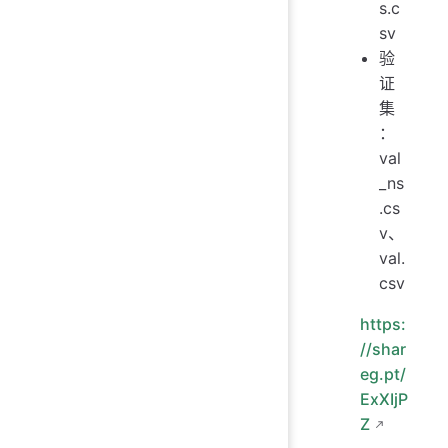
s.c
sv
验
证
集
：
val
_ns
.cs
v、
val.
csv
https:
//shar
eg.pt/
ExXIjP
Z