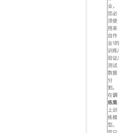
业，
您必
须使
用来
自作
业1的
训练/
验证/
测试
数据
分
割。
在
训
练集
上训
练模
型。
您只