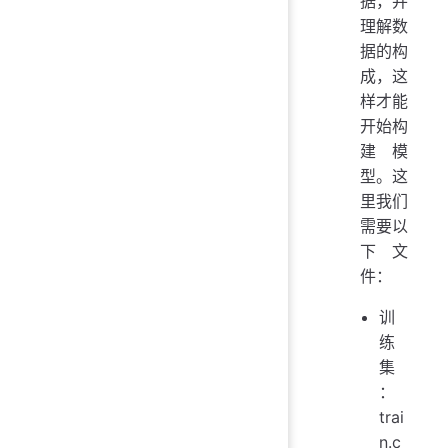
据，并
理解数
据的构
成，这
样才能
开始构
建模
型。这
里我们
需要以
下文
件：
训
练
集
：
trai
n.c