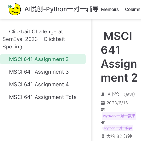
跳
AI悦创-Python一对一辅导
Memoirs
Column
至
主
要
Clickbait Challenge at
MSCI
內
SemEval 2023 - Clickbait
容
641
Spoiling
MSCI 641 Assignment 2
Assign
MSCI 641 Assignment 3
ment 2
MSCI 641 Assignment 4
AI悦创
原创
MSCI 641 Assignment Total
2023/6/16
Python 一对一教学
Python 一对一教学
大约 32 分钟