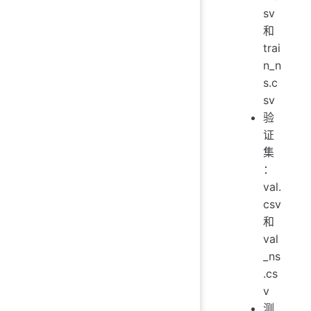
sv
和
trai
n_n
s.c
sv
验
证
集
：
val.
csv
和
val
_ns
.cs
v
测