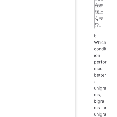
在表
现上
有差
异。
b.
Which
condit
ion
perfor
med
better
:
unigra
ms,
bigra
ms or
unigra