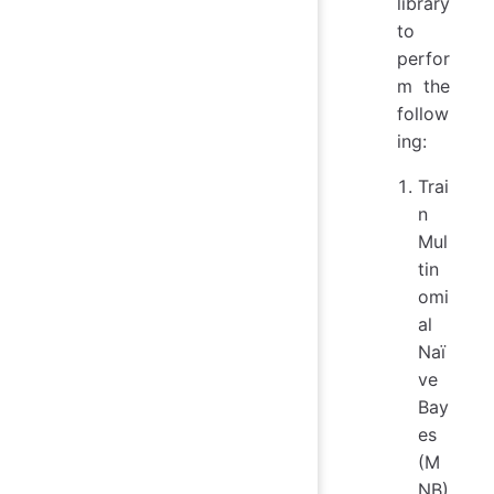
library
to
perfor
m the
follow
ing:
Trai
n
Mul
tin
omi
al
Naï
ve
Bay
es
(M
NB)