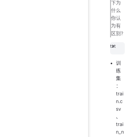
下为
什么
你认
为有
区别?
txt
训
练
集
：
trai
n.c
sv
、
trai
n_n