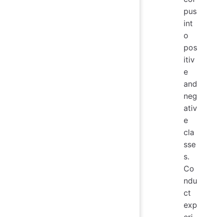
pus
int
o
pos
itiv
e
and
neg
ativ
e
cla
sse
s.
Co
ndu
ct
exp