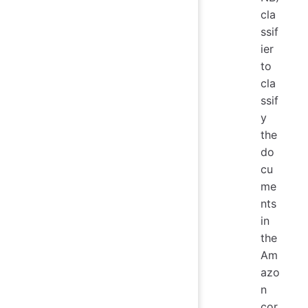
cla
ssif
ier
to
cla
ssif
y
the
do
cu
me
nts
in
the
Am
azo
n
cor