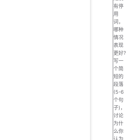
有停
用
词，
哪种
情况
表现
更好?
写一
个简
短的
段落
(5-6
个句
子)，
讨论
为什
么你
认为