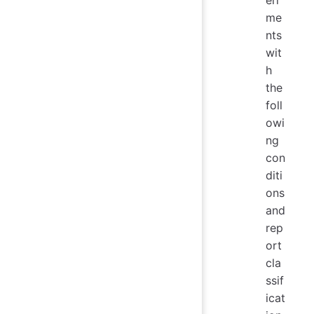
eri
me
nts
wit
h
the
foll
owi
ng
con
diti
ons
and
rep
ort
cla
ssif
icat