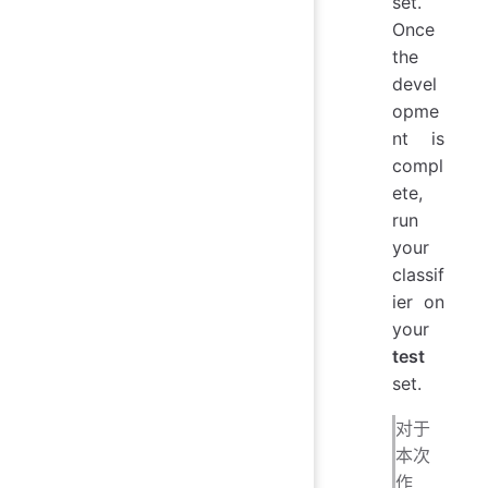
set.
Once
the
devel
opme
nt is
compl
ete,
run
your
classif
ier on
your
test
set.
对于
本次
作