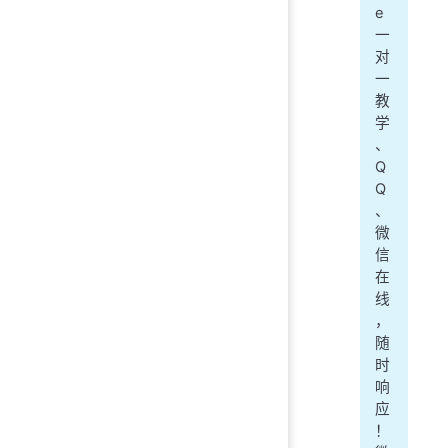
e
一
对
一
教
学
、
Q
Q
、
微
信
在
线
，
随
时
响
应
！