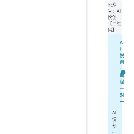
公众
号：AI
悦创
【二维
码】
A
I
悦
创
·
编
程
一
对
一
AI
悦
创
·