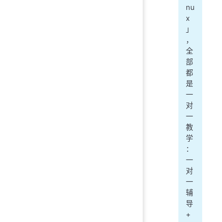
nu
x
」
，
全
部
都
是
一
对
一
教
学
：
一
对
一
辅
导
+