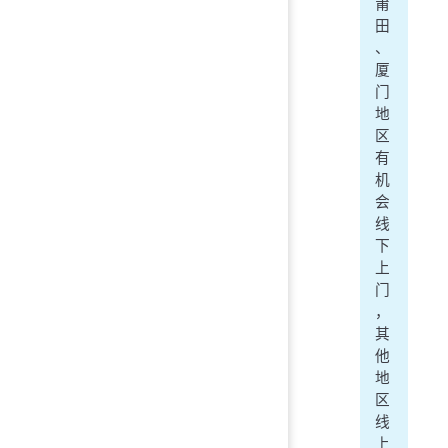
莆
田
、
厦
门
地
区
有
机
会
线
下
上
门
，
其
他
地
区
线
上