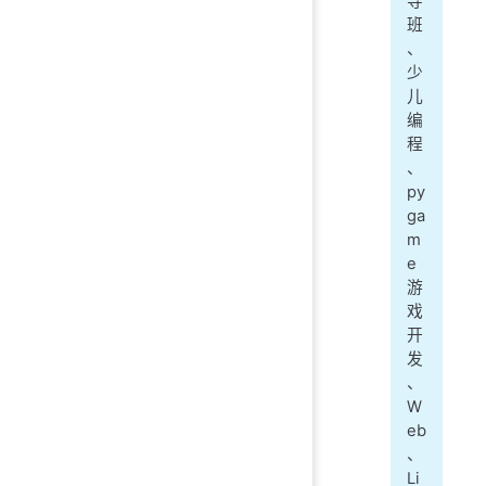
导
班
、
少
儿
编
程
、
py
ga
m
e
游
戏
开
发
、
W
eb
、
Li