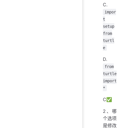
C.
impor
t
setup
from
turtl
e
D.
from
turtle
import
*
C✅
2、哪
个选项
是修改