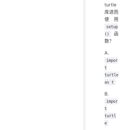
turtle
库进而
使用
setup
函
()
数？‪‬‪‬‪‬‪‬‪‬‮‬‫‬‫‬‪‬‪‬‪‬‪‬‪‬‮‬‫‬‫‬‪‬‪‬‪‬‪‬‪‬‮‬‭‬‫‬‪‬‪‬‪‬‪‬‪‬‮‬‫‬‫‬‪‬‪‬‪‬‪‬‪‬‮‬‫‬‭‬‬‬‬‬‬‬‬‬‬‬‬‬‬‬‬‬‬‬‬‬‬‬‬‬‬‬‬‬‬‬‬‬‬‬‬‬‬‬‬‬‬‬‬‬‬‬‬‬‬‬‬‬‬‬‬‬‬‬‬‬‬‬‬‬‬‬‬‬‬‬‬‬‬‬‬‬‬‬‬‬
A.
impor
t
turtle
as t
B.
impor
t
turtl
e