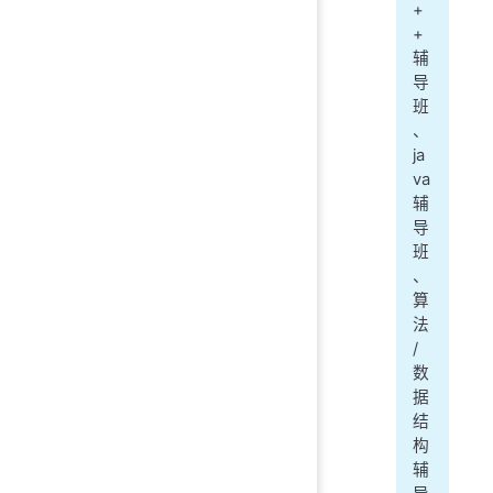
+
+
辅
导
班
、
ja
va
辅
导
班
、
算
法
/
数
据
结
构
辅