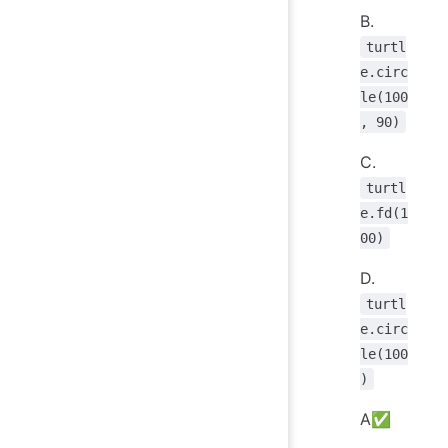
B.
turtl
e.circ
le(100
, 90)
C.
turtl
e.fd(1
00)
D.
turtl
e.circ
le(100
)
A✅