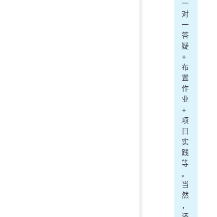
一
对
一
答
疑
+
布
置
作
业
+
项
目
实
践
等
。
当
然
，
还