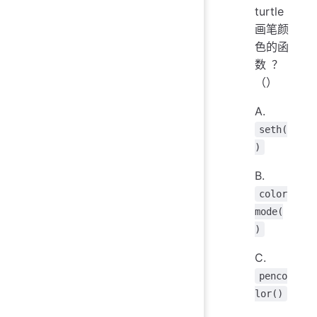
turtle
画笔颜
色的函
数？‪‬‪‬‪‬‪‬‪‬‮‬‫‬‫‬‪‬‪‬‪‬‪‬‪‬‮‬‫‬‫‬‪‬‪‬‪‬‪‬‪‬‮‬‭‬‫‬‪‬‪‬‪‬‪‬‪‬‮‬‫‬‫‬‪‬‪‬‪‬‪‬‪‬‮‬‫‬‭‬‬‬‬‬‬‬‬‬‬‬‬‬‬‬‬‬‬‬‬‬‬‬‬‬‬‬‬‬‬‬‬‬‬‬‬‬‬‬‬‬‬‬‬‬‬‬‬‬‬‬‬‬‬‬‬‬‬‬‬‬‬‬‬‬‬‬‬‬‬‬‬‬‬‬‬‬‬‬‬‬
（）
A.
seth(
)
B.
color
mode(
)
C.
penco
lor()