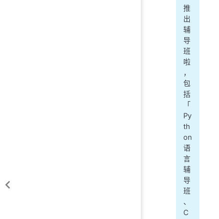
推
出
辅
导
班
啦
，
包
括
「
Py
th
on
语
言
辅
导
班
、
C