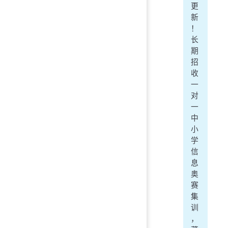
更
新
！
长
期
招
收
一
对
一
中
小
学
信
息
奥
赛
集
训
，