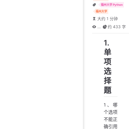
福州大学 Python
福州大学
大约 1 分钟
...
约 433 字
1.
单
项
选
择
题
1、哪
个选项
不能正
确引用