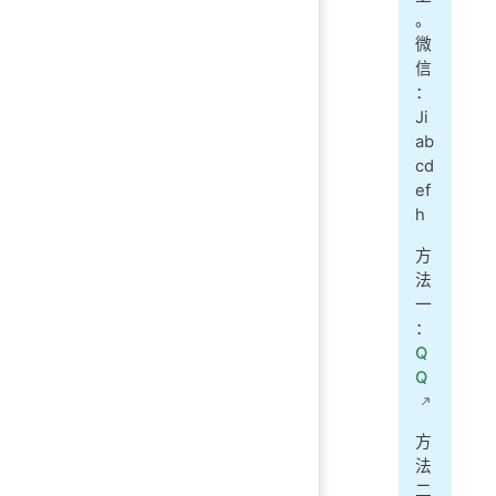
。
微
信
：
Ji
ab
cd
ef
h
方
法
一
：
Q
Q
方
法
二