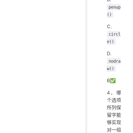
penup
()
C.
circl
e()
D.
nodra
w()
B✅
4、哪
个选项
所列保
留字能
够实现
对一组