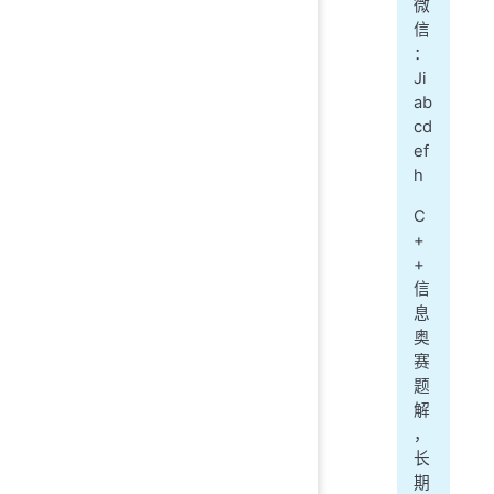
微
信
：
Ji
ab
cd
ef
h
C
+
+
信
息
奥
赛
题
解
，
长
期