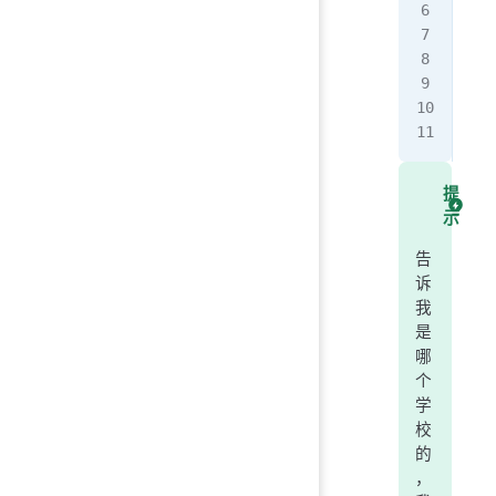
tex
lis
for
   
   
提
示
告
诉
我
是
哪
个
学
校
的
，