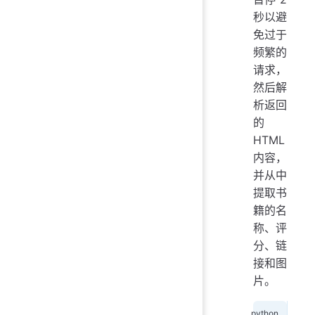
秒以避
免过于
频繁的
请求，
然后解
析返回
的
HTML
内容，
并从中
提取书
籍的名
称、评
分、链
接和图
片。