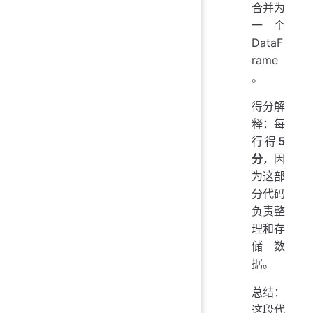
合并为
一个
DataF
rame
。
得分解
释：每
行得
5
分
，因
为这部
分代码
负责整
理和存
储数
据。
总结：
这段代