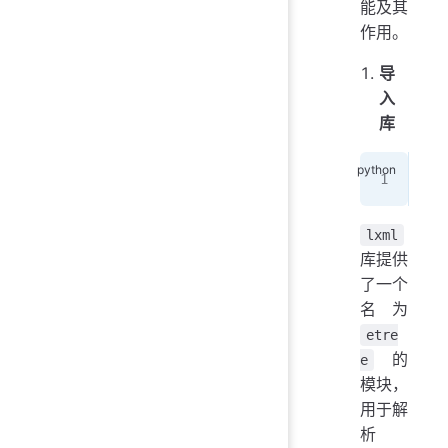
能及其
作用。
导
入
库
fro
lxml
库提供
了一个
名为
etre
的
e
模块，
用于解
析