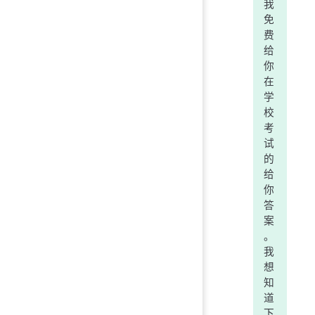
我
免
费
给
你
在
学
校
考
试
的
给
你
答
案
。
我
想
知
道
下