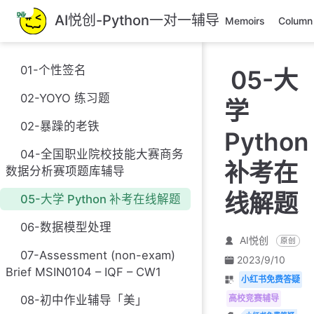
跳
AI悦创-Python一对一辅导
Memoirs
Column
至
主
要
01-个性签名
05-大
內
容
02-YOYO 练习题
学
02-暴躁的老铁
Python
04-全国职业院校技能大赛商务
补考在
数据分析赛项题库辅导
线解题
05-大学 Python 补考在线解题
06-数据模型处理
AI悦创
原创
07-Assessment (non-exam)
2023/9/10
Brief MSIN0104 – IQF – CW1
小红书免费答疑
高校竞赛辅导
08-初中作业辅导「美」