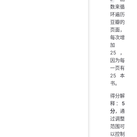
数来循
环遍历
豆瓣的
页面，
每次增
加
25，
因为每
一页有
25 本
书。
得分解
释：
5
分
，通
过调整
范围可
以控制