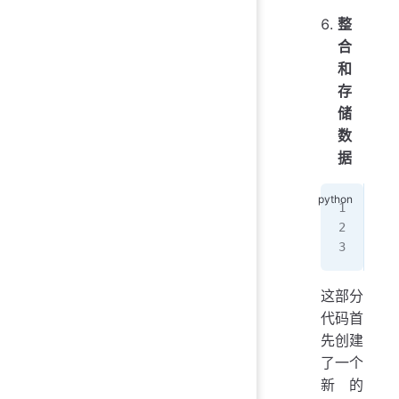
整
合
和
存
储
数
据
   
   
   
这部分
代码首
先创建
了一个
新的