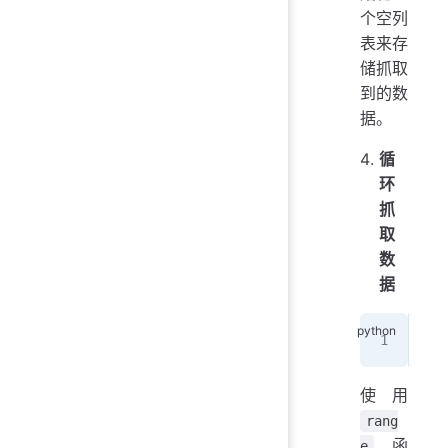
个空列
表来存
储抓取
到的数
据。
循
环
抓
取
数
据
for
使用
rang
函
e