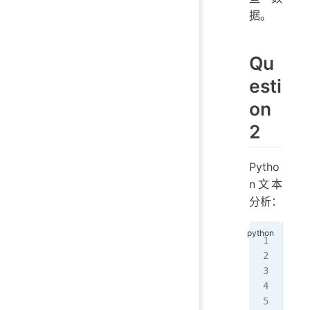
据。
Qu
esti
on
2
Pytho
n文本
分析：
imp
wit
   
wor