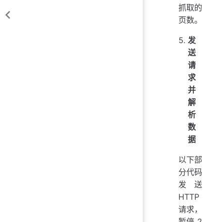
抓取的
页数。
发
送
请
求
并
解
析
数
据
以下部
分代码
发送
HTTP
请求，
暂停 2