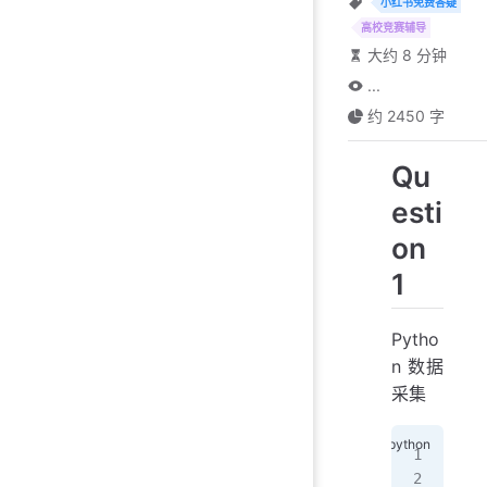
小红书免费答疑
高校竞赛辅导
大约 8 分钟
...
约 2450 字
Qu
esti
on
1
Pytho
n 数据
采集
fro
imp