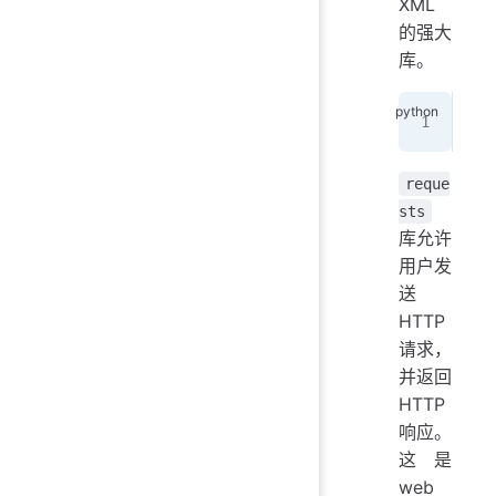
XML
的强大
库。
imp
reque
sts
库允许
用户发
送
HTTP
请求，
并返回
HTTP
响应。
这是
web