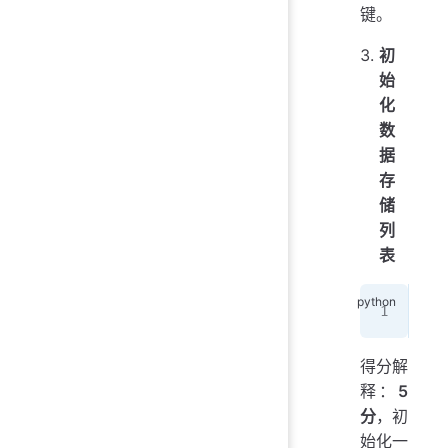
键。
初
始
化
数
据
存
储
列
表
dou
得分解
释：
5
分
，初
始化一