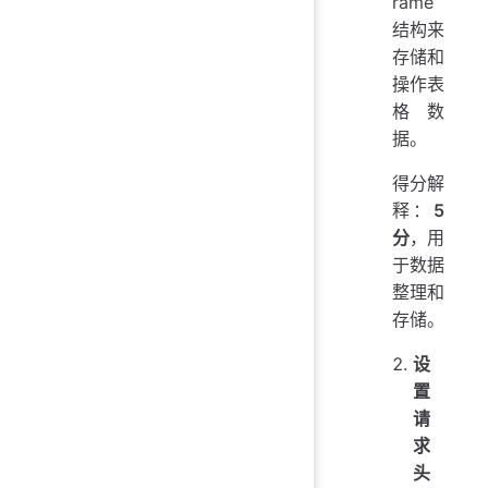
rame
结构来
存储和
操作表
格数
据。
得分解
释：
5
分
，用
于数据
整理和
存储。
设
置
请
求
头