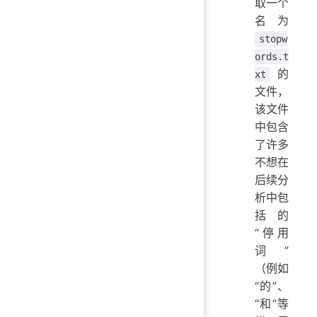
取一个
名为
stopw
ords.t
的
xt
文件，
该文件
中包含
了许多
不想在
后续分
析中包
括的
“停用
词”
（例如
“的”、
“和”等