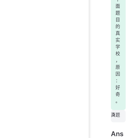
面
题
目
的
真
实
学
校
，
原
因
：
好
奇
。
真题
Ans