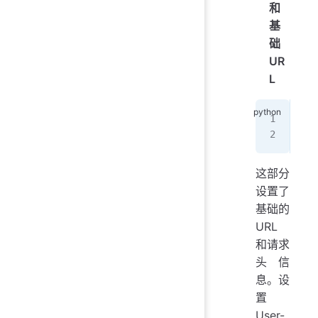
和
基
础
UR
L
p_u
hea
这部分
设置了
基础的
URL
和请求
头信
息。设
置
User-