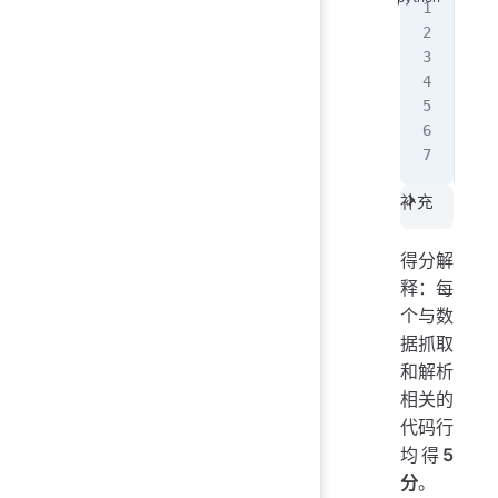
tim
tml
s 
=
nam
sco
lin
ima
补充
得分解
释：每
个与数
据抓取
和解析
相关的
代码行
均得
5
分
。