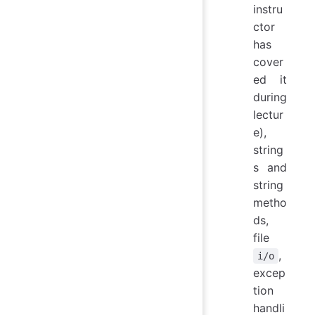
instru
ctor
has
cover
ed it
during
lectur
e),
string
s and
string
metho
ds,
file
,
i/o
excep
tion
handli