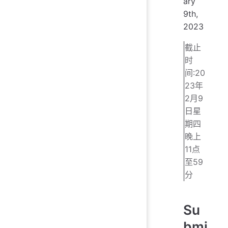
ary
9th,
2023
截止
时
间:20
23年
2月9
日星
期四
晚上
11点
至59
分
Su
bmi