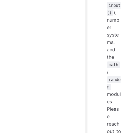
input
),
()
numb
er
syste
ms,
and
the
math
/
rando
m
modul
es.
Pleas
e
reach
out to