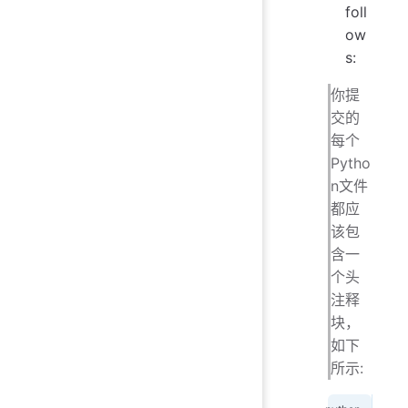
foll
ow
s:
你提
交的
每个
Pytho
n文件
都应
该包
含一
个头
注释
块，
如下
所示: