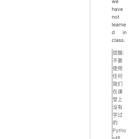
we
have
not
learne
d in
class.
提醒:
不要
使用
任何
我们
在课
堂上
没有
学过
的
Pytho
n结