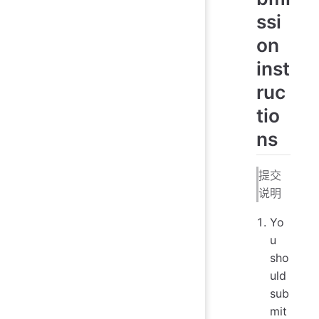
ssi
on
inst
ruc
tio
ns
提交
说明
Yo
u
sho
uld
sub
mit