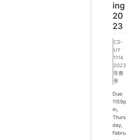
ing
20
23
CS-
UY
1114
2023
年春
季
Due:
1159p
m,
Thurs
day,
Febru