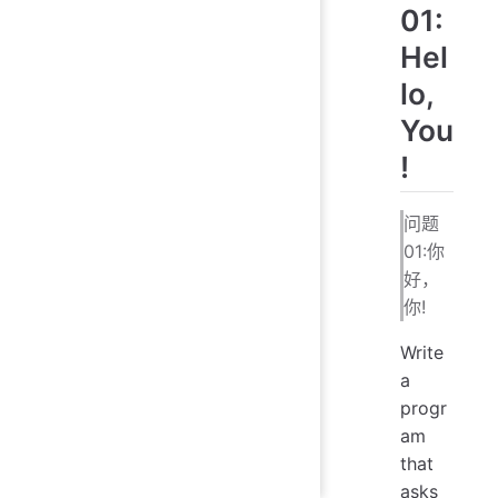
01:
Hel
lo,
You
!
问题
01:你
好，
你!
Write
a
progr
am
that
asks