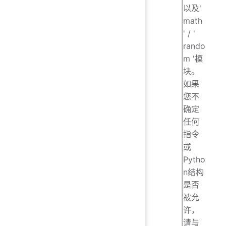
以及'
math
' / '
rando
m '模
块。
如果
您不
确定
任何
指令
或
Pytho
n结构
是否
被允
许，
请与