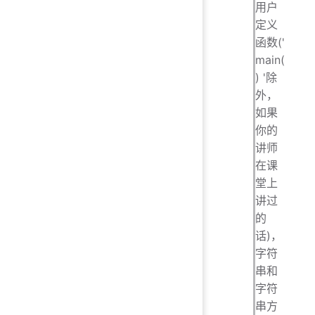
用户
定义
函数('
main(
) '除
外，
如果
你的
讲师
在课
堂上
讲过
的
话)，
字符
串和
字符
串方