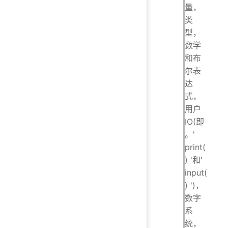
量，
类
型，
数学
和布
尔表
达
式，
用户
IO(即
。'
print(
) '和'
input(
) ')，
数字
系
统，