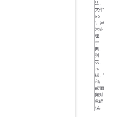
法，
文件'
i/o
'，异
常处
理，
字
典，
列
表，
元
组，'
和/
或'面
向对
象编
程。