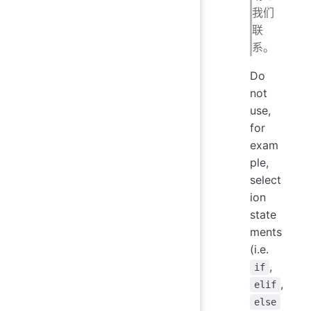
我们
联
系。
Do
not
use,
for
exam
ple,
select
ion
state
ments
(i.e.
,
if
,
elif
else