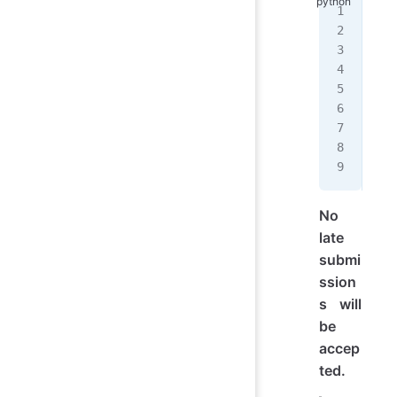
"""
Aut
Ass
Dat
I p
col
NYU
Aca
"""
No
late
submi
ssion
s will
be
accep
ted.