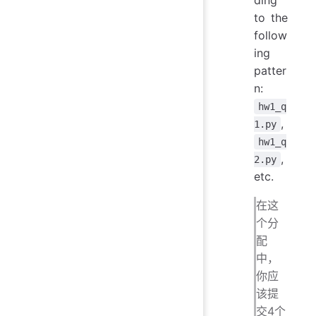
to the
follow
ing
patter
n:
hw1_q
,
1.py
hw1_q
,
2.py
etc.
在这
个分
配
中，
你应
该提
交4个