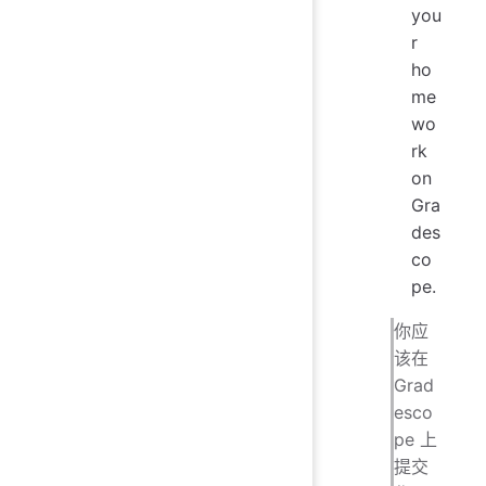
you
r
ho
me
wo
rk
on
Gra
des
co
pe.
你应
该在
Grad
esco
pe 上
提交