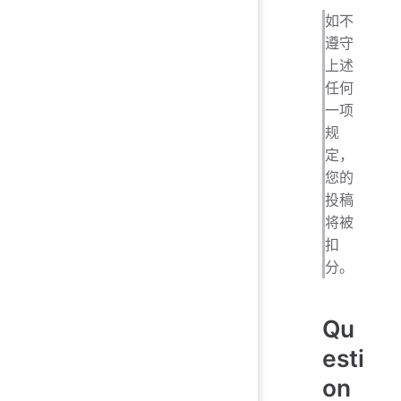
如不
遵守
上述
任何
一项
规
定，
您的
投稿
将被
扣
分。
Qu
esti
on