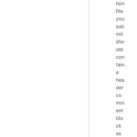
hon
file
you
sub
mit
sho
uld
con
tain
a
hea
der
co
mm
ent
blo
ck
as