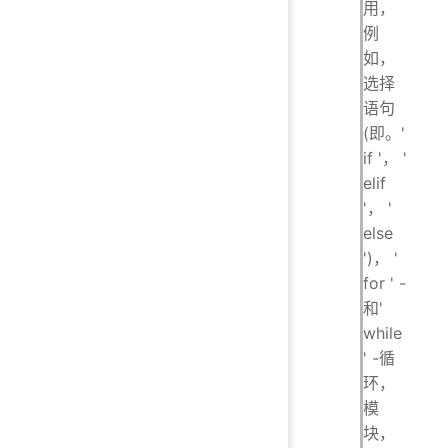
用，
例
如，
选择
语句
(即。'
if '， '
elif
'， '
else
')， '
for ' -
和'
while
' -循
环，
模
块，