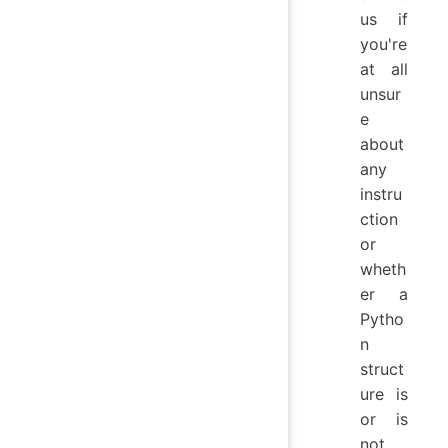
us if
you're
at all
unsur
e
about
any
instru
ction
or
wheth
er a
Pytho
n
struct
ure is
or is
not