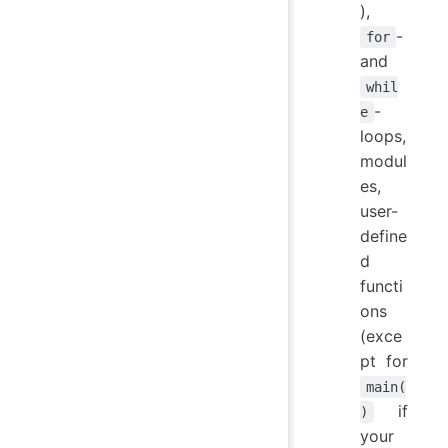
),
-
for
and
whil
-
e
loops,
modul
es,
user-
define
d
functi
ons
(exce
pt for
main(
if
)
your