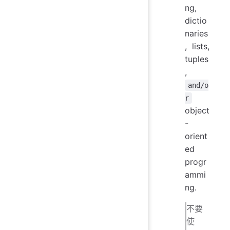
ng,
dictio
naries
, lists,
tuples
,
and/o
r
object
-
orient
ed
progr
ammi
ng.
不要
使