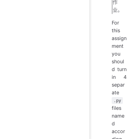
作
业。
For
this
assign
ment
you
shoul
d turn
in 4
separ
ate
.py
files
name
d
accor
ding