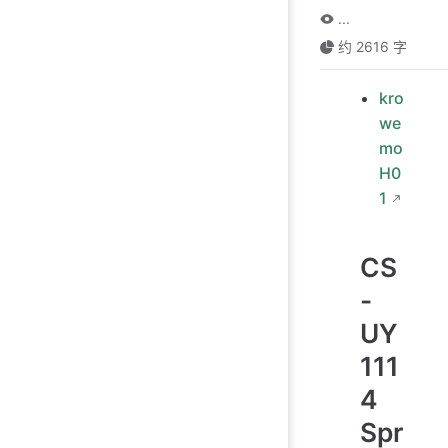
...
约 2616 字
kro
we
mo
H0
1
CS
-
UY
111
4
Spr