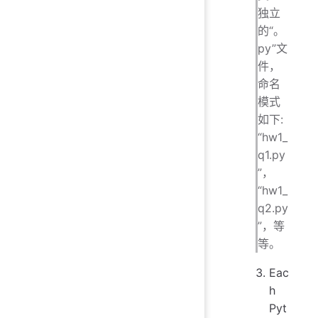
独立
的“。
py”文
件，
命名
模式
如下:
“hw1_
q1.py
”，
“hw1_
q2.py
”，等
等。
Eac
h
Pyt