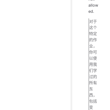
allow
ed.
对于
这个
特定
的作
业，
你可
以使
用我
们学
过的
所有
东
西，
包括
变