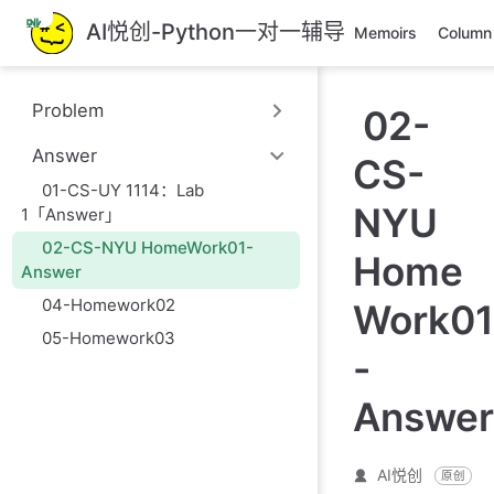
跳
AI悦创-Python一对一辅导
Memoirs
Column
至
主
要
Problem
02-
內
容
Answer
CS-
01-CS-UY 1114：Lab
NYU
1「Answer」
02-CS-NYU HomeWork01-
Home
Answer
04-Homework02
Work01
05-Homework03
-
Answer
AI悦创
原创