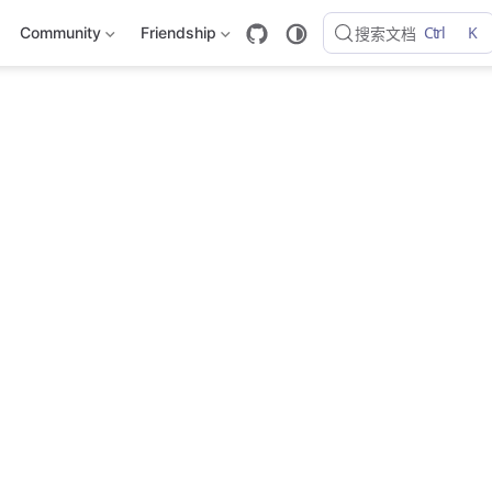
Ctrl
K
Community
Friendship
搜索文档