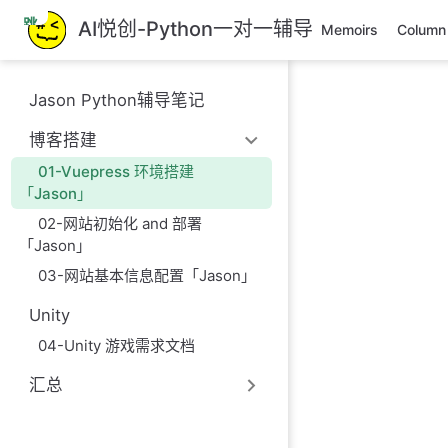
跳
AI悦创-Python一对一辅导
Memoirs
Column
至
主
要
Jason Python辅导笔记
內
容
博客搭建
01-Vuepress 环境搭建
「Jason」
02-网站初始化 and 部署
「Jason」
03-网站基本信息配置「Jason」
Unity
04-Unity 游戏需求文档
汇总