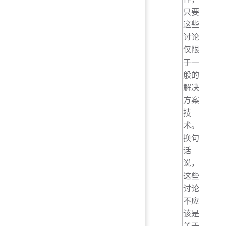
只要
这些
讨论
仅限
于一
般的
解决
方案
技
术。
换句
话
说，
这些
讨论
不应
该是
关于