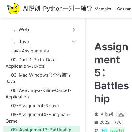
跳
AI悦创-Python一对一辅导
Memoirs
Column
至
主
要
一、Web
內
容
二、Java
Assign
Java Assignments
ment
02-Part-1-Birth-Date-
Application-30-pts
5：
03-Mac-Windows命令行编写
Java
Battles
06-Weaving-a-Kilim-Carpet-
hip
Application
07-Assignment-3-java
AI悦创
08-Assignment4-Hangman-
原创
Game
2022/11/30
09-Assignment3-Battleship
1v1
java 1v1