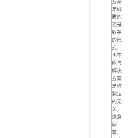
方案
是纸
质的
还是
数字
的形
式，
也不
应与
解决
方案
是谁
制定
的无
关。
这意
味
着，