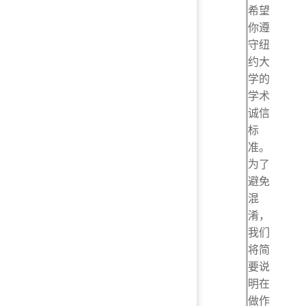
希望
你遵
守纽
约大
学的
学术
诚信
标
准。
为了
避免
混
淆，
我们
将简
要说
明在
做作