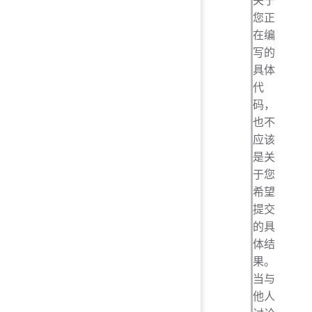
您正
在编
写的
具体
代
码，
也不
应该
是关
于您
希望
提交
的具
体结
果。
当与
他人