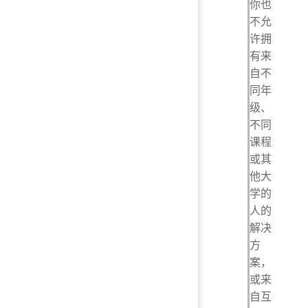
你也
不允
许拥
有来
自不
同年
级、
不同
课程
或其
他大
学的
人的
解决
方
案，
或来
自互