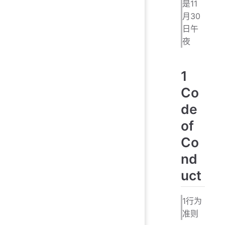
是11
月30
日午
夜
1
Co
de
of
Co
nd
uct
1行为
准则