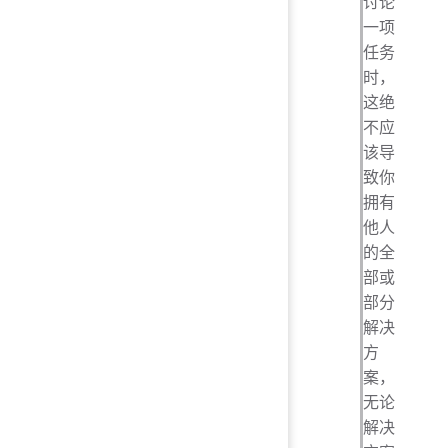
讨论
一项
任务
时，
这绝
不应
该导
致你
拥有
他人
的全
部或
部分
解决
方
案，
无论
解决