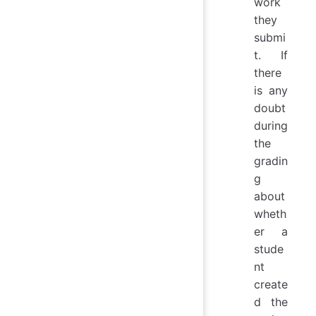
work
they
submi
t. If
there
is any
doubt
during
the
gradin
g
about
wheth
er a
stude
nt
create
d the