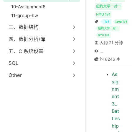
10-Assignment6
纽约大学一对一
NYU 1v1
11-group-hw
1v1
java 1v1
三、数据结构
纽约大学一对一
NYU 1v1
四、数据分析/库
大约 21 分钟
五、C 系统设置
...
约 6246 字
SQL
As
Other
sig
nm
ent
3_
Bat
tles
hip