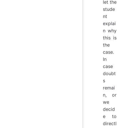
let the
stude
nt
explai
n why
this is
the
case.
In
case
doubt
s
remai
n, or
we
decid
e to
directl