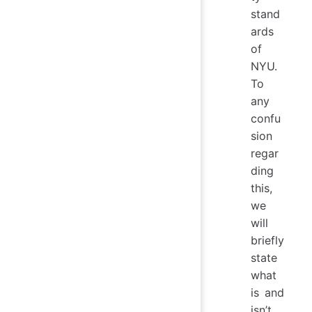
stand
ards
of
NYU.
To
any
confu
sion
regar
ding
this,
we
will
briefly
state
what
is and
isn’t