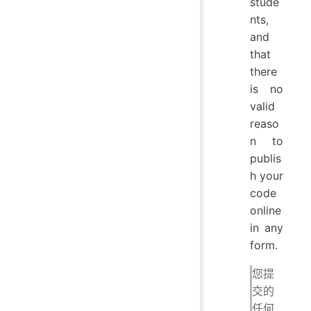
stude
nts,
and
that
there
is no
valid
reaso
n to
publis
h your
code
online
in any
form.
您提
交的
任何