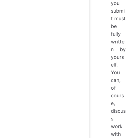
you
submi
t must
be
fully
writte
n by
yours
elf.
You
can,
of
cours
e,
discus
s
work
with