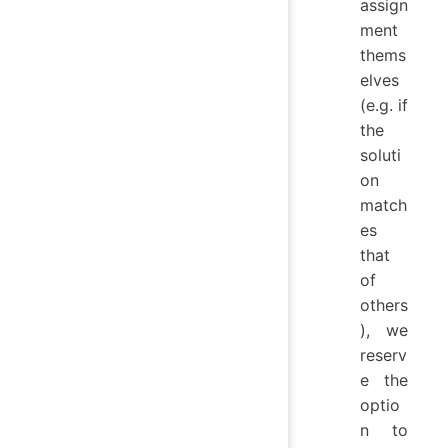
assign
ment
thems
elves
(e.g. if
the
soluti
on
match
es
that
of
others
), we
reserv
e the
optio
n to