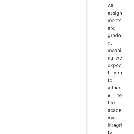
All
assign
ments
are
grade
d,
meani
ng we
expec
t you
to
adher
e to
the
acade
mic
integri
ty