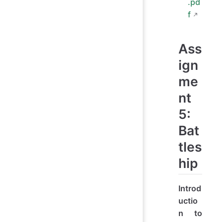
.pd
f
Ass
ign
me
nt
5:
Bat
tles
hip
Introd
uctio
n to