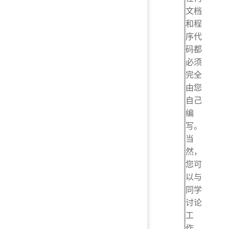
文档
和程
序代
码都
必须
完全
由您
自己
编
写。
当
然，
您可
以与
同学
讨论
工
作，