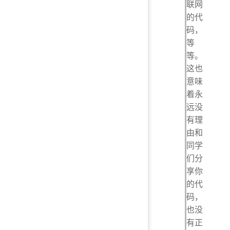
联网
的代
码，
等
等。
这也
意味
着永
远没
有理
由和
同学
们分
享你
的代
码，
也没
有正