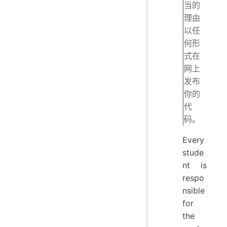
当的
理由
以任
何形
式在
网上
发布
你的
代
码。
Every
stude
nt is
respo
nsible
for
the