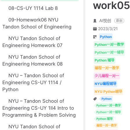
work05
08-CS-UY 1114 Lab 8
09-Homework06 NYU
AI悦创
原创
Tandon School of Engineering
2023/3/21
Python
NYU Tandon School of
Python一对一教学
Engineering Homework 07
Python一对一辅导
NYU Tandon School of
Python 辅导
Engineering Homework 08
编程一对一教学
NYU – Tandon School of
少儿编程一对一
Engineering CS-UY 1114 /
NYU编程辅导
Python
NYU Python辅导
Python
NYU – Tandon School of
Python一对一教学
Engineering CS-UY 1ll4 Intro to
Python一对一辅导
Programming & Problem Solving
Python 辅导
NYU Tandon School of
编程一对一教学