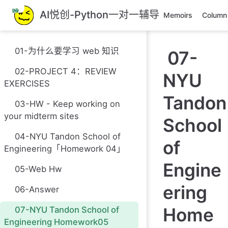
跳
AI悦创-Python一对一辅导
Memoirs
Column
至
主
要
01-为什么要学习 web 知识
07-
內
容
02-PROJECT 4：REVIEW
NYU
EXERCISES
Tandon
03-HW - Keep working on
your midterm sites
School
04-NYU Tandon School of
of
Engineering「Homework 04」
Engine
05-Web Hw
ering
06-Answer
Home
07-NYU Tandon School of
Engineering Homework05