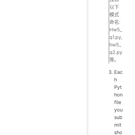
以下
模式
命名:
Hw5_
q1.py,
hw5_
q2.py
等。
Eac
h
Pyt
hon
file
you
sub
mit
sho