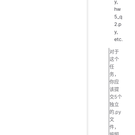
y,
hw
5_q
2.p
y,
etc.
对于
这个
任
务，
你应
该提
交5个
独立
的.py
文
件，
按照