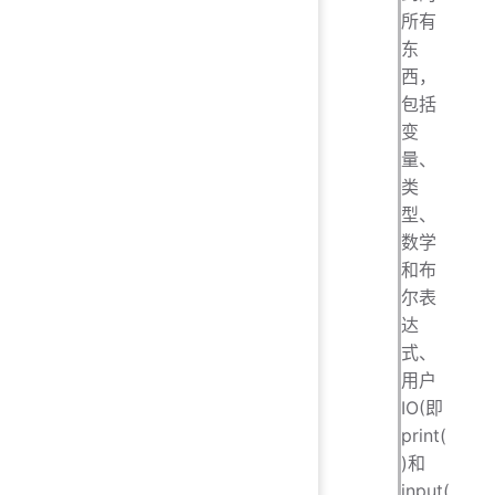
所有
东
西，
包括
变
量、
类
型、
数学
和布
尔表
达
式、
用户
IO(即
print(
)和
input(