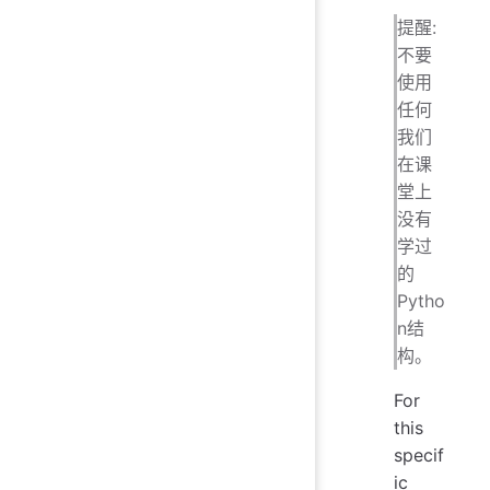
提醒:
不要
使用
任何
我们
在课
堂上
没有
学过
的
Pytho
n结
构。
For
this
specif
ic