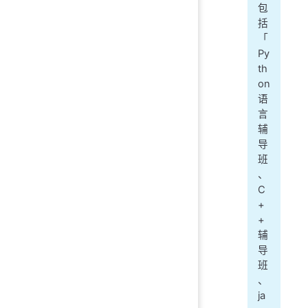
包
括
「
Py
th
on
语
言
辅
导
班
、
C
+
+
辅
导
班
、
ja