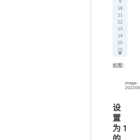
@d
"""
#!/
#co
imp
roo
roo
men
sub
如图：
sub
sub
image-
sub
202205
men
roo
roo
设
置
为 1
的