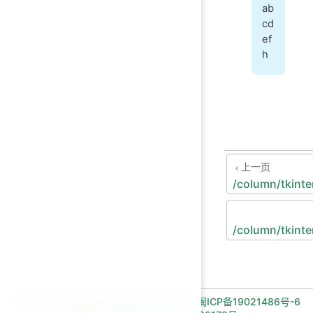
ab
cd
ef
h
上一页
/column/tkinte
/column/tkinte
长期招收编程一对一学员!微信:Jiabcdefh,
闽ICP备19021486号-6