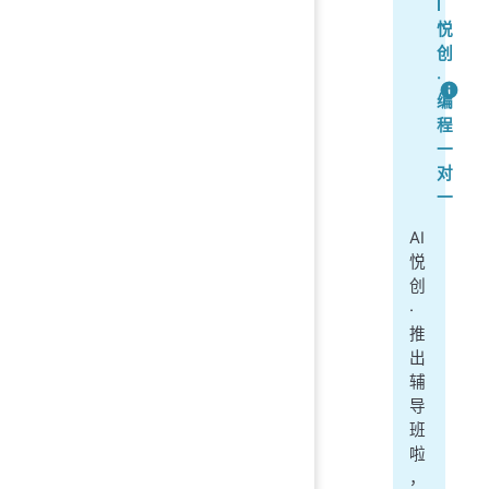
I
悦
创
·
编
程
一
对
一
AI
悦
创
·
推
出
辅
导
班
啦
，