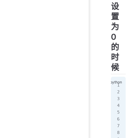
设
置
为
0
的
时
候
# -
"""
@Ti
@A
@Fi
@So
@B
@公