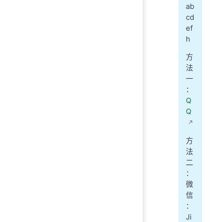
ab
cd
ef
h
方
法
一
：
Q
Q
方
法
二
：
微
信
：
Ji