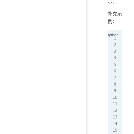
示。
补充示
例：
# -
"""
@Ti
@A
@Fi
@So
@B
@公
@d
"""
fro
if
 
   
   