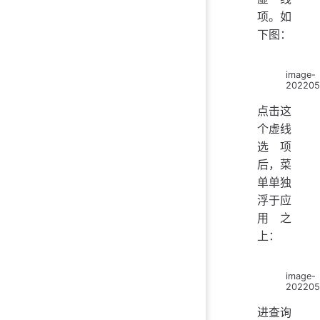
项。如
下图：
image-
202205
点击这
个虚线
选项
后，菜
单单独
浮于应
用之
上：
image-
202205
进查询