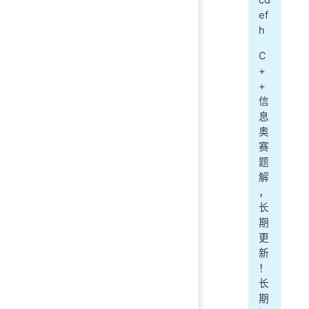
ef
h
C
+
+
信
息
奥
赛
题
解
，
长
期
更
新
！
长
期