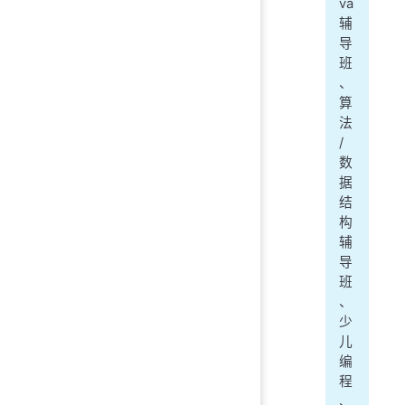
va
辅
导
班
、
算
法
/
数
据
结
构
辅
导
班
、
少
儿
编
程
、