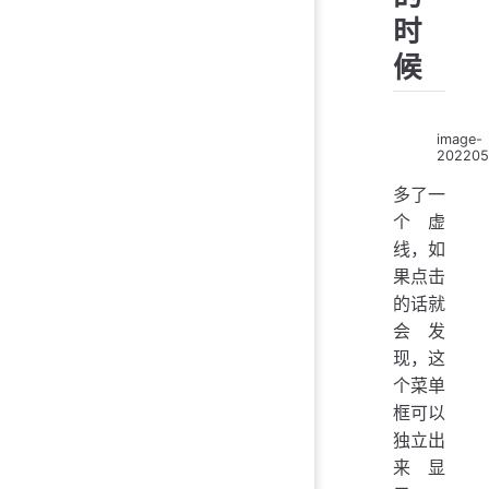
时
候
image-
202205
多了一
个虚
线，如
果点击
的话就
会发
现，这
个菜单
框可以
独立出
来显