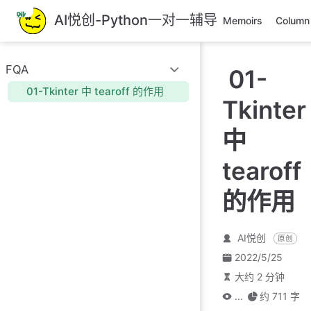
跳
AI悦创-Python一对一辅导
Memoirs
Column
至
主
要
FQA
01-
內
容
01-Tkinter 中 tearoff 的作用
Tkinter
中
tearoff
的作用
AI悦创
原创
2022/5/25
大约 2 分钟
...
约 711 字