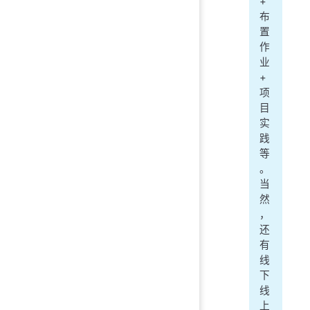
+
布
置
作
业
+
项
目
实
践
等
。
当
然
，
还
有
线
下
线
上