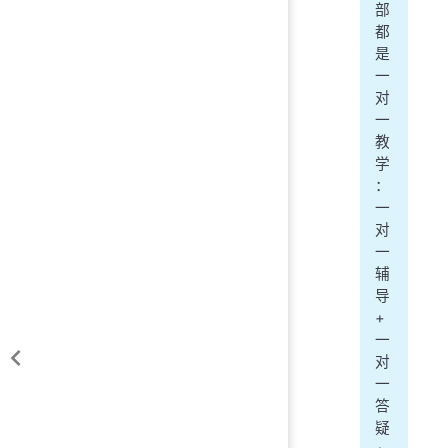
部
都
是
一
对
一
教
学
：
一
对
一
辅
导
+
一
对
一
答
疑