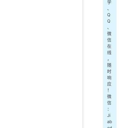
学
、
Q
Q
、
微
信
在
线
，
随
时
响
应
！
微
信
：
Ji
ab
cd