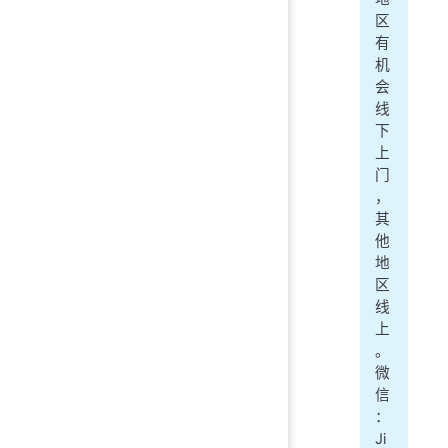
区
有
机
会
线
下
上
门
，
其
他
地
区
线
上
。
微
信
：
Ji