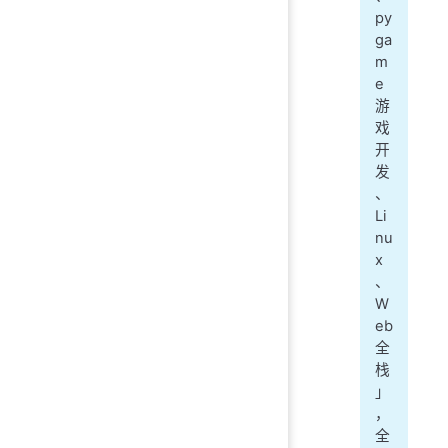
py
ga
m
e
游
戏
开
发
、
Li
nu
x
、
W
eb
全
栈
」
，
全