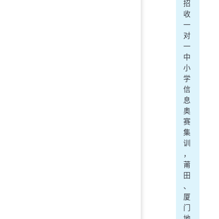
招
收
一
对
一
中
小
学
信
息
奥
赛
集
训
，
莆
田
、
厦
门
地