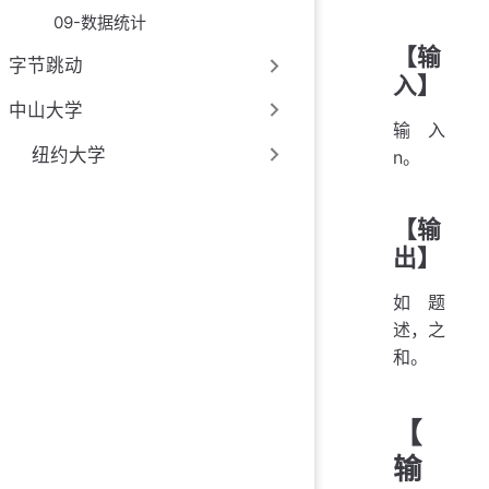
09-数据统计
【输
字节跳动
入】
中山大学
输入
纽约大学
n。
【输
出】
如题
述，之
和。
【
输