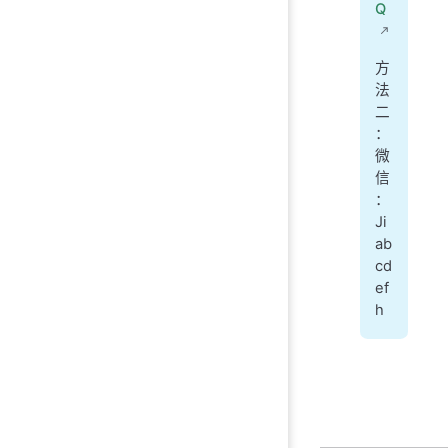
Q
方
法
二
：
微
信
：
Ji
ab
cd
ef
h