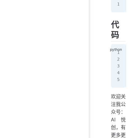
55
代
码
n 
=
tot
for
   
pri
欢迎关
注我公
众号：
AI悦
创，有
更多更