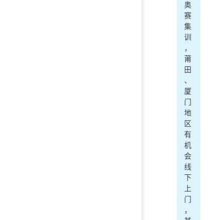
奥
赛
集
训
，
莆
田
、
厦
门
地
区
有
机
会
线
下
上
门
，