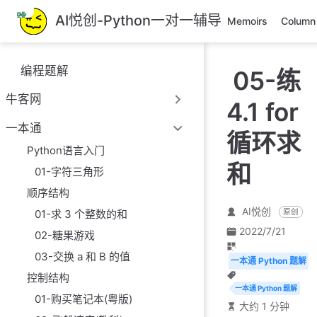
跳
AI悦创-Python一对一辅导
Memoirs
Column
至
主
要
编程题解
05-练
內
容
牛客网
4.1 for
一本通
循环求
Python语言入门
和
01-字符三角形
顺序结构
AI悦创
01-求 3 个整数的和
原创
2022/7/21
02-糖果游戏
03-交换 a 和 B 的值
一本通 Python 题解
控制结构
一本通 Python 题解
01-购买笔记本(粤版)
大约 1 分钟