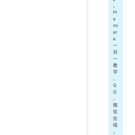
、
Pr
e
mi
er
e
一
对
一
教
学
、
Q
Q
、
微
信
在
线
，