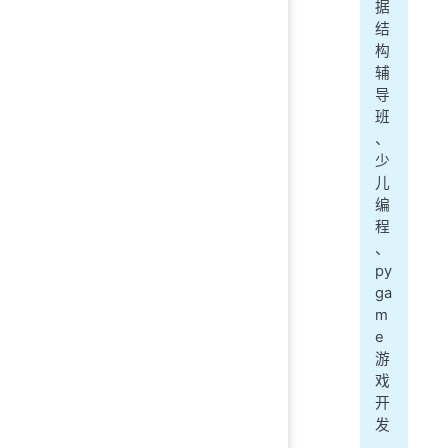
据
结
构
辅
导
班
、
少
儿
编
程
、
py
ga
m
e
游
戏
开
发
，