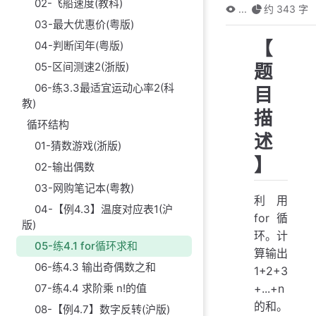
02-飞船速度(教科)
...
约 343 字
03-最大优惠价(粤版)
【
04-判断闰年(粤版)
05-区间测速2(浙版)
题
06-练3.3最适宜运动心率2(科
目
教)
描
循环结构
述
01-猜数游戏(浙版)
】
02-输出偶数
03-网购笔记本(粤教)
利用
04-【例4.3】温度对应表1(沪
for循
版)
环。计
05-练4.1 for循环求和
算输出
06-练4.3 输出奇偶数之和
1+2+3
07-练4.4 求阶乘 n!的值
+...+n
的和。
08-【例4.7】数字反转(沪版)