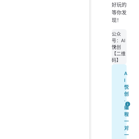
好玩的
等你发
现！
公众
号：AI
悦创
【二维
码】
A
I
悦
创
·
编
程
一
对
一