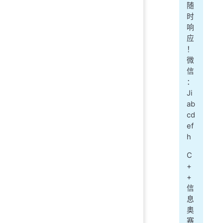
随
时
响
应
！
微
信
：
Ji
ab
cd
ef
h
C
+
+
信
息
奥
赛