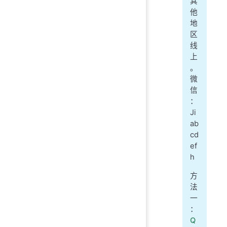
其
他
地
区
线
上
。
微
信
：
Ji
ab
cd
ef
h
方
法
一
：
Q