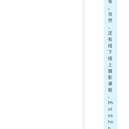
等
。
当
然
，
还
有
线
下
线
上
摄
影
课
程
、
Ph
ot
os
ho
p