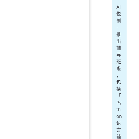
AI
悦
创
·
推
出
辅
导
班
啦
，
包
括
「
Py
th
on
语
言
辅