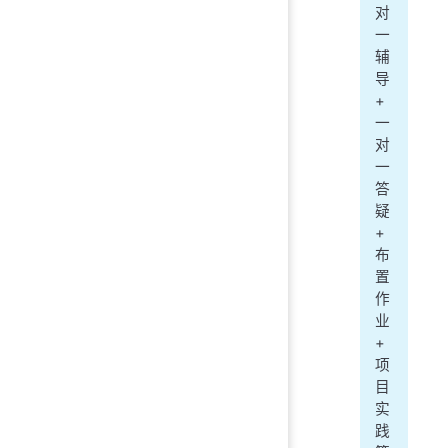
对
一
辅
导
+
一
对
一
答
疑
+
布
置
作
业
+
项
目
实
践