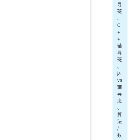
导
班
、
C
+
+
辅
导
班
、
ja
va
辅
导
班
、
算
法
/
数