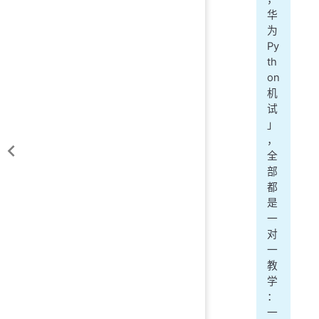
华
为
Py
th
on
机
试
」
，
全
部
都
是
一
对
一
教
学
：
一