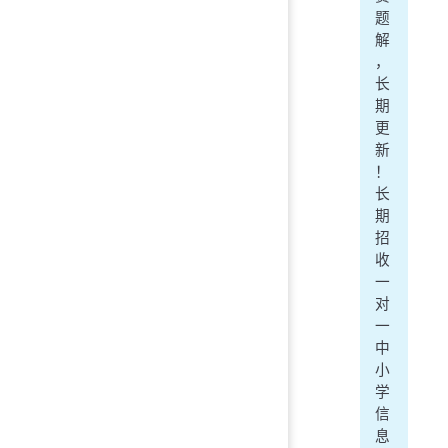
题
解
，
长
期
更
新
！
长
期
招
收
一
对
一
中
小
学
信
息