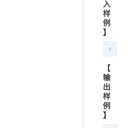
入
样
例
】
10
【
输
出
样
例
】