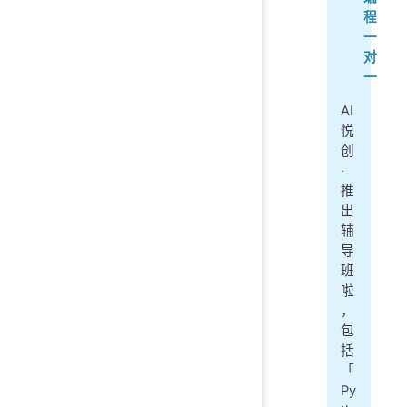
程
一
对
一
AI
悦
创
·
推
出
辅
导
班
啦
，
包
括
「
Py