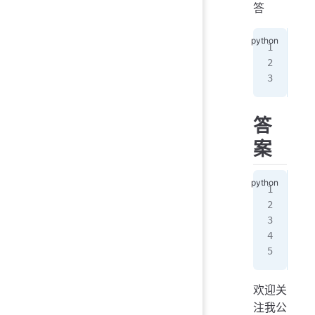
答
#
ci 
cf 
答
案
#
ci 
cf 
a 
=
pri
欢迎关
注我公