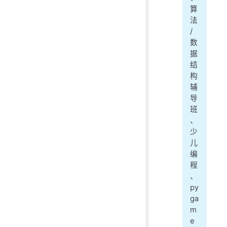
算
法
/
数
据
结
构
辅
导
班
、
少
儿
编
程
、
py
ga
m
e