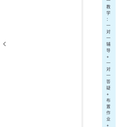
一
教
学
：
一
对
一
辅
导
+
一
对
一
答
疑
+
布
置
作
业
+