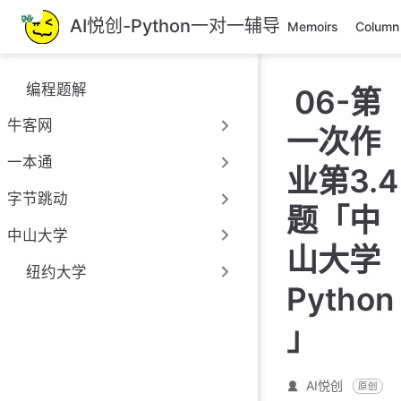
跳
AI悦创-Python一对一辅导
Memoirs
Column
至
主
要
编程题解
06-第
內
容
牛客网
一次作
一本通
业第3.4
字节跳动
题「中
中山大学
山大学
纽约大学
Python
」
AI悦创
原创