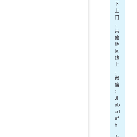
下
上
门
，
其
他
地
区
线
上
。
微
信
：
Ji
ab
cd
ef
h
方