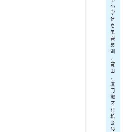
小
学
信
息
奥
赛
集
训
，
莆
田
、
厦
门
地
区
有
机
会
线