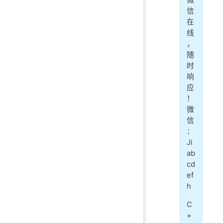
微
信
在
线
，
随
时
响
应
！
微
信
：
Ji
ab
cd
ef
h
C
+