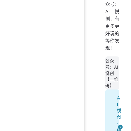
众号：
AI悦
创，有
更多更
好玩的
等你发
现！
公众
号：AI
悦创
【二维
码】
A
I
悦
创
·
编