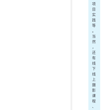
项
目
实
践
等
。
当
然
，
还
有
线
下
线
上
摄
影
课
程
、