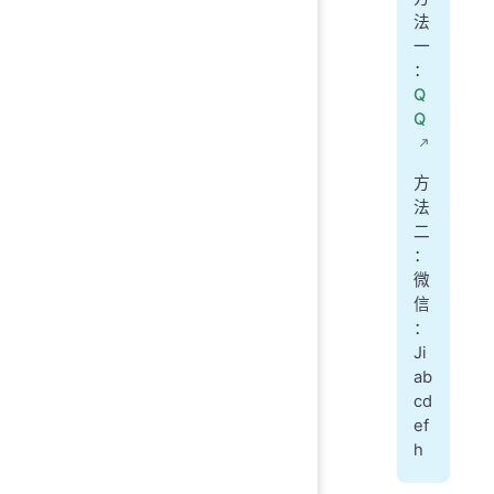
法
一
：
Q
Q
方
法
二
：
微
信
：
Ji
ab
cd
ef
h