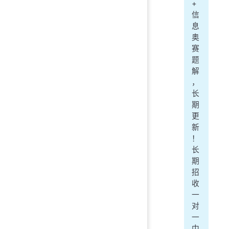
+
信
息
奥
赛
题
解
，
长
期
更
新
！
长
期
招
收
一
对
一
中