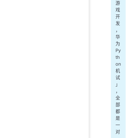
游
戏
开
发
，
华
为
Py
th
on
机
试
」
，
全
部
都
是
一
对