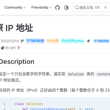
Ctrl
K
Community
Friendship
搜索文档
 IP 地址
2022/12/14
字节跳动校园
中山大学
中山大学Python
字节跳动校园
约 391 字
Description
给定一个只包含数字的字符串，请实现
类的
Solution
restor
IP 地址格式。
有效的 IP 地址（IPv4）正好由四个整数（每个整数位于 0 到 25
class
 Solution
:
    def
 restoreIpAddresses
(
self
,
 s
:
 str
):