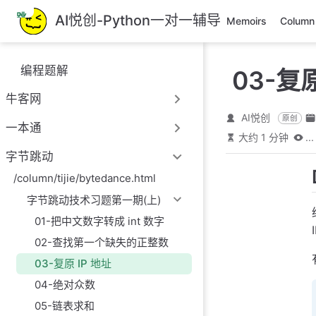
跳
AI悦创-Python一对一辅导
Memoirs
Column
至
主
要
编程题解
03-复原
內
容
牛客网
AI悦创
原创
一本通
大约 1 分钟
...
字节跳动
/column/tijie/bytedance.html
字节跳动技术习题第一期(上)
01-把中文数字转成 int 数字
02-查找第一个缺失的正整数
03-复原 IP 地址
04-绝对众数
05-链表求和