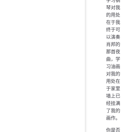
琴对我
的用处
在于我
终于可
以演奏
肖邦的
那首夜
曲，学
习油画
对我的
用处在
于家里
墙上已
经挂满
了我的
画作。
你是否