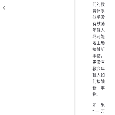
们的教
育体系
似乎没
有鼓励
年轻人
尽可能
地主动
接触新
事物，
更没有
教会年
轻人如
何接触
新事
物。
如果
“一万