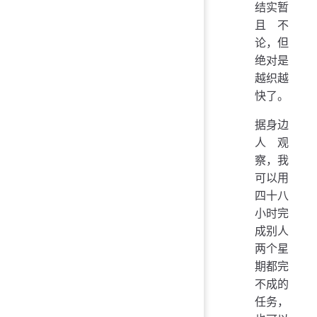
结实暂
且不
论，但
绝对是
越织越
快了。
据身边
人观
察，我
可以用
四十八
小时完
成别人
两个星
期都完
不成的
任务，