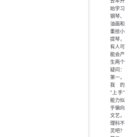
去年开
始学习
钢琴、
油画和
重拾小
提琴，
有人可
能会产
生两个
疑问：
第一，
我的
“上手”
能力似
乎偏向
文艺，
理科不
灵吧？