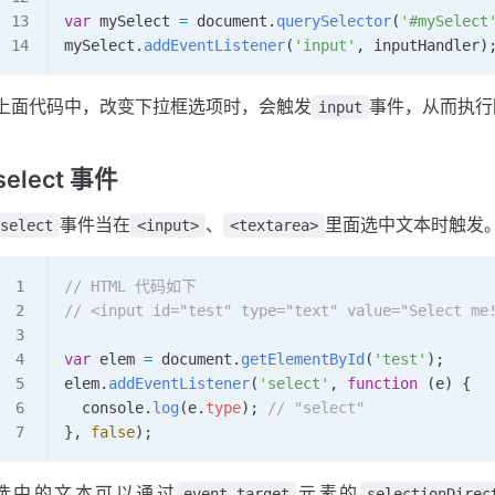
var
 mySelect
 =
 document
.
querySelector
(
'#mySelect
mySelect
.
addEventListener
(
'input'
, 
inputHandler
)
上面代码中，改变下拉框选项时，会触发
事件，从而执行
input
select 事件
事件当在
、
里面选中文本时触发
select
<input>
<textarea>
// HTML 代码如下
// <input id="test" type="text" value="Select me
var
 elem
 =
 document
.
getElementById
(
'test'
);
elem
.
addEventListener
(
'select'
, 
function
 (
e
) {
  console
.
log
(
e
.
type
); 
// "select"
}, 
false
);
选中的文本可以通过
元素的
event.target
selectionDirec