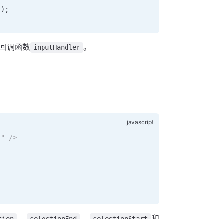
'
);
;
回调函数
。
inputHandler
。
!" />
、
、
和
tion
selectionEnd
selectionStart