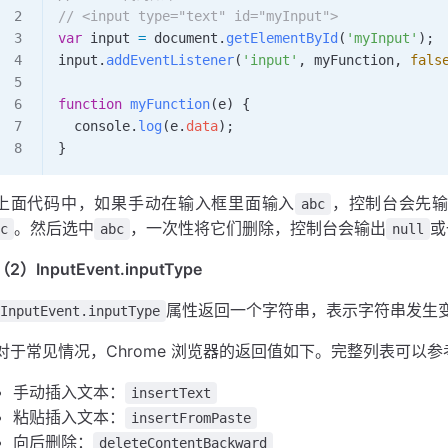
// <input type="text" id="myInput">
var
 input
 =
 document
.
getElementById
(
'myInput'
);
input
.
addEventListener
(
'input'
, 
myFunction
, 
fals
function
 myFunction
(
e
) {
  console
.
log
(
e
.
data
);
}
上面代码中，如果手动在输入框里面输入
，控制台会先
abc
。然后选中
，一次性将它们删除，控制台会输出
或
c
abc
null
（2）InputEvent.inputType
属性返回一个字符串，表示字符串发生
InputEvent.inputType
对于常见情况，Chrome 浏览器的返回值如下。完整列表可以参
手动插入文本：
insertText
粘贴插入文本：
insertFromPaste
向后删除：
deleteContentBackward