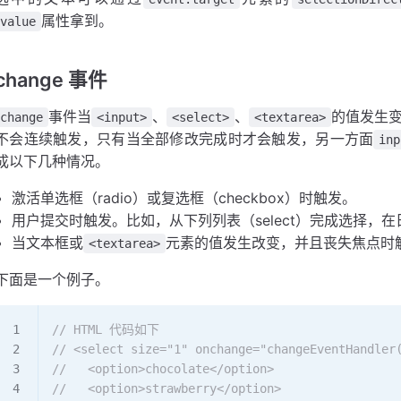
属性拿到。
value
change 事件
事件当
、
、
的值发生
change
<input>
<select>
<textarea>
不会连续触发，只有当全部修改完成时才会触发，另一方面
inp
成以下几种情况。
激活单选框（radio）或复选框（checkbox）时触发。
用户提交时触发。比如，从下列列表（select）完成选择，
当文本框或
元素的值发生改变，并且丧失焦点时
<textarea>
下面是一个例子。
// HTML 代码如下
// <select size="1" onchange="changeEventHandler
//   <option>chocolate</option>
//   <option>strawberry</option>