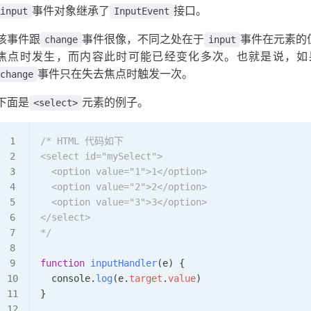
事件对象继承了
接口。
input
InputEvent
该事件跟
事件很像，不同之处在于
事件在元素的
change
input
焦点时发生，而内容此时可能已经变化多次。也就是说，如
事件只在失去焦点时触发一次。
change
下面是
元素的例子。
<select>
/* HTML 代码如下
<select id="mySelect">
  <option value="1">1</option>
  <option value="2">2</option>
  <option value="3">3</option>
</select>
*/
function
 inputHandler
(
e
) {
  console
.
log
(
e
.
target
.
value
)
}