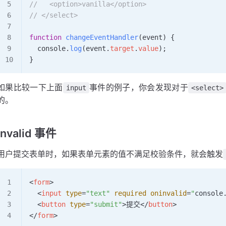
//   <option>vanilla</option>
// </select>
function
 changeEventHandler
(
event
) {
  console
.
log
(
event
.
target
.
value
);
}
如果比较一下上面
事件的例子，你会发现对于
input
<select>
的。
invalid 事件
用户提交表单时，如果表单元素的值不满足校验条件，就会触发
<
form
>
  <
input
 type
=
"text"
 required
 oninvalid
=
"
console
  <
button
 type
=
"submit"
>提交</
button
>
</
form
>