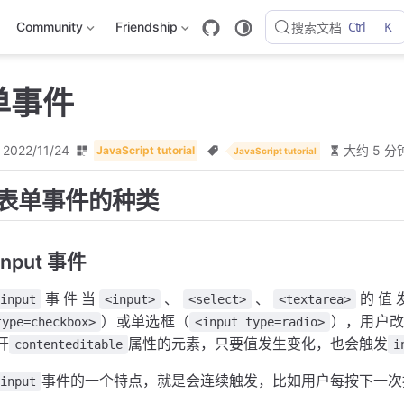
Ctrl
K
Community
Friendship
搜索文档
表单事件
2022/11/24
大约 5 分
JavaScript tutorial
JavaScript tutorial
表单事件的种类
input 事件
事件当
、
、
的值
input
<input>
<select>
<textarea>
）或单选框（
），用户改
type=checkbox>
<input type=radio>
开
属性的元素，只要值发生变化，也会触发
contenteditable
i
事件的一个特点，就是会连续触发，比如用户每按下一次
input