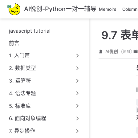
跳
AI悦创-Python一对一辅导
Memoirs
Column
至
主
要
javascript tutorial
9.7 
內
容
前言
AI悦创
原创
1. 入门篇
2. 数据类型
3. 运算符
4. 语法专题
5. 标准库
6. 面向对象编程
7. 异步操作