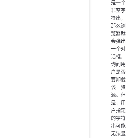
是一个
非空字
符串，
那么浏
览器就
会弹出
一个对
话框，
询问用
户是否
要卸载
该资
源。但
是，用
户指定
的字符
串可能
无法显