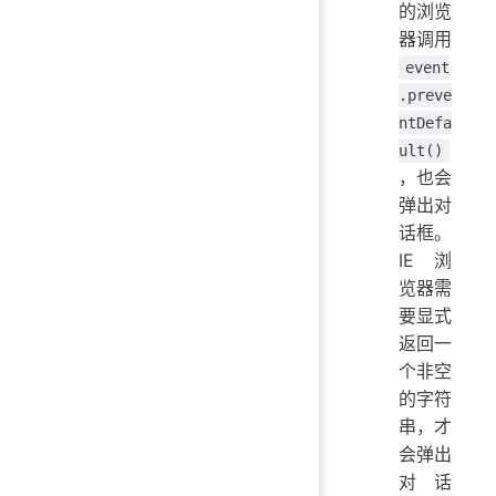
的浏览
器调用
event
.preve
ntDefa
ult()
，也会
弹出对
话框。
IE 浏
览器需
要显式
返回一
个非空
的字符
串，才
会弹出
对话