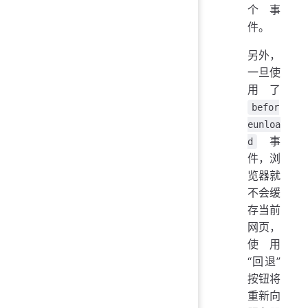
个事
件。
另外，
一旦使
用了
befor
eunloa
事
d
件，浏
览器就
不会缓
存当前
网页，
使用
“回退”
按钮将
重新向