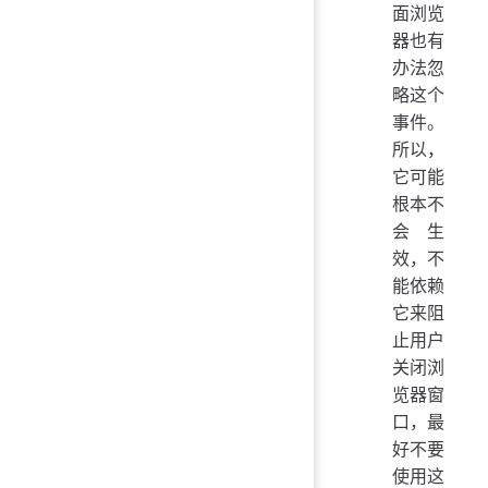
面浏览
器也有
办法忽
略这个
事件。
所以，
它可能
根本不
会生
效，不
能依赖
它来阻
止用户
关闭浏
览器窗
口，最
好不要
使用这