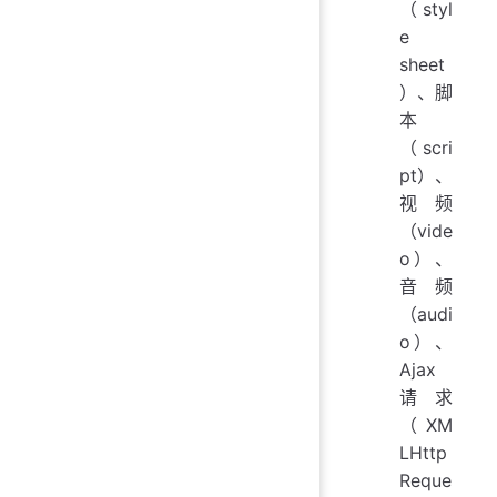
（styl
e
sheet
）、脚
本
（scri
pt）、
视频
（vide
o）、
音频
（audi
o）、
Ajax
请求
（XM
LHttp
Reque