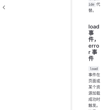
代
ide
替。
load
事
件，
erro
r 事
件
load
事件在
页面或
某个资
源加载
成功时
触发。