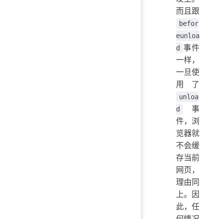
而且跟
befor
eunloa
事件
d
一样，
一旦使
用了
unloa
事
d
件，浏
览器就
不会缓
存当前
网页，
理由同
上。因
此，任
何情况