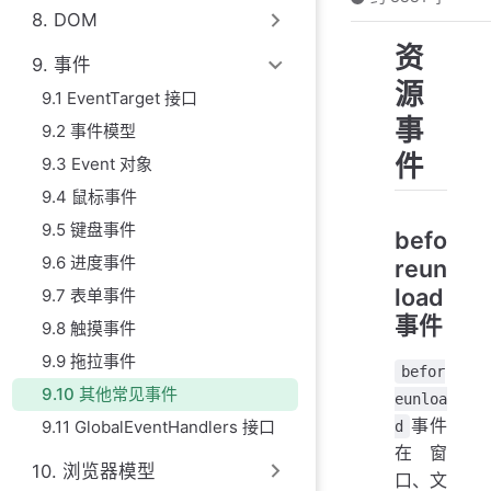
8. DOM
资
9. 事件
源
9.1 EventTarget 接口
事
9.2 事件模型
件
9.3 Event 对象
9.4 鼠标事件
9.5 键盘事件
befo
9.6 进度事件
reun
load
9.7 表单事件
事件
9.8 触摸事件
9.9 拖拉事件
befor
9.10 其他常见事件
eunloa
事件
9.11 GlobalEventHandlers 接口
d
在窗
10. 浏览器模型
口、文