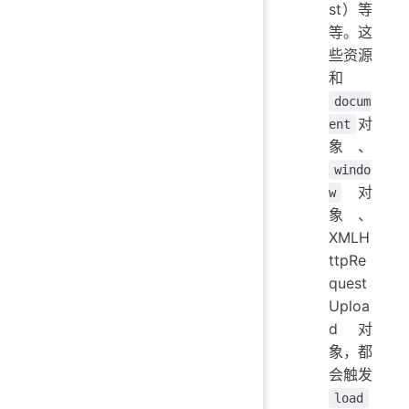
st）等
等。这
些资源
和
docum
对
ent
象、
windo
对
w
象、
XMLH
ttpRe
quest
Uploa
d 对
象，都
会触发
load