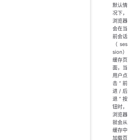
默认情
况下，
浏览器
会在当
前会话
（ses
sion）
缓存页
面，当
用户点
击“前
进/后
退”按
钮时，
浏览器
就会从
缓存中
加载页