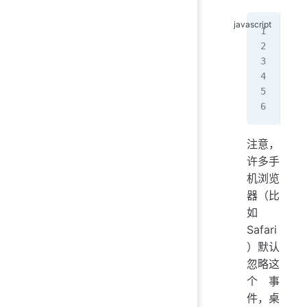
win
  v
  e
  r
});
注意，
许多手
机浏览
器（比
如
Safari
）默认
忽略这
个事
件，桌