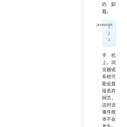
的卸
载。
win
  c
});
手机
上，浏
览器或
系统可
能会直
接丢弃
网页，
这时该
事件根
本不会
发生。