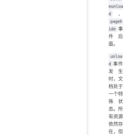
eunloa
、
d
pageh
事
ide
件后
面。
unloa
事件
d
发生
时，文
档处于
一个特
殊状
态。所
有资源
依然存
在，但