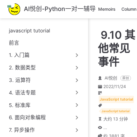
跳
AI悦创-Python一对一辅导
Memoirs
Column
至
主
要
javascript tutorial
9.10 其
內
容
前言
他常见
1. 入门篇
事件
2. 数据类型
AI悦创
原创
3. 运算符
2022/11/24
4. 语法专题
JavaScript tutorial
5. 标准库
JavaScript tutorial
6. 面向对象编程
大约 13 分钟
...
7. 异步操作
约 3881 字