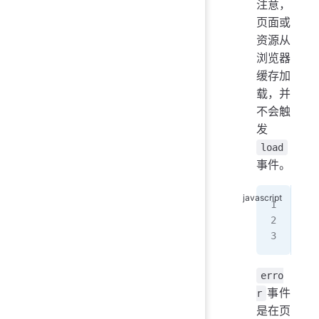
注意，
页面或
资源从
浏览器
缓存加
载，并
不会触
发
load
事件。
win
  c
});
erro
事件
r
是在页