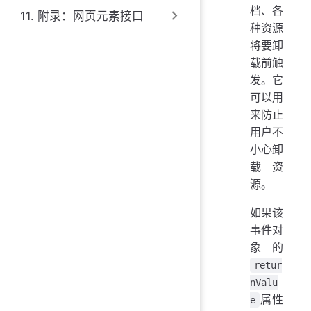
档、各
11. 附录：网页元素接口
种资源
将要卸
载前触
发。它
可以用
来防止
用户不
小心卸
载资
源。
如果该
事件对
象的
retur
nValu
属性
e