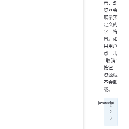
示，浏
览器会
展示预
定义的
字符
串。如
果用户
点击
“取消”
按钮，
资源就
不会卸
载。
win
  e
});