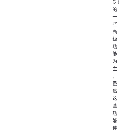
Git
的
一
些
高
级
功
能
为
主
，
虽
然
这
些
功
能
使