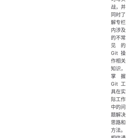
战，并
同时了
解专栏
内涉及
的不常
见的
Git 操
作相关
知识，
掌握
Git 工
具在实
际工作
中的问
题解决
思路和
方法。
相信通