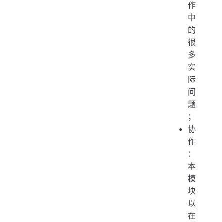
作
中
的
很
多
实
际
问
题
；
协
作
：
本
模
块
以
在