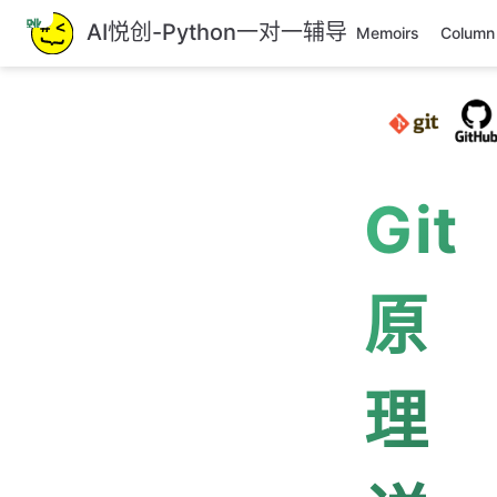
跳
AI悦创-Python一对一辅导
Memoirs
Column
至
主
要
內
容
Git
原
理