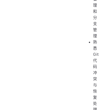
理
和
分
支
管
理
熟
悉
Git
代
码
冲
突
与
恢
复
处
理