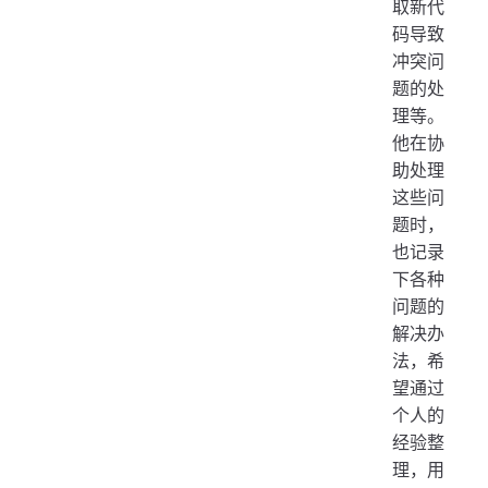
取新代
码导致
冲突问
题的处
理等。
他在协
助处理
这些问
题时，
也记录
下各种
问题的
解决办
法，希
望通过
个人的
经验整
理，用