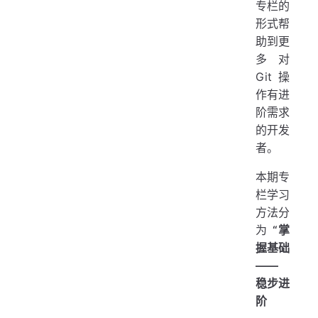
专栏的
形式帮
助到更
多对
Git 操
作有进
阶需求
的开发
者。
本期专
栏学习
方法分
为
“掌
握基础
——
稳步进
阶