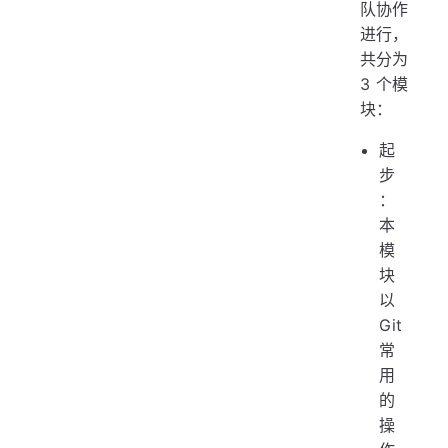
队协作
进行，
共分为
3 个模
块：
起
步
：
本
模
块
以
Git
常
用
的
操