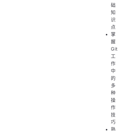
础
知
识
点
掌
握
Git
工
作
中
的
多
种
操
作
技
巧
熟