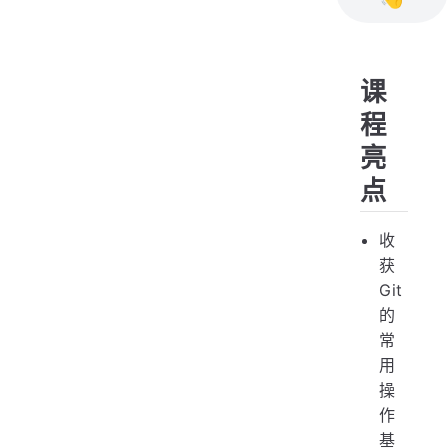
课
程
亮
点
收
获
Git
的
常
用
操
作
基