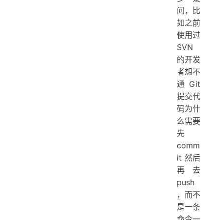
问，比
如之前
使用过
SVN
的开发
者想不
通 Git
提交代
码为什
么需要
先
comm
it 然后
再去
push
，而不
是一条
命令一