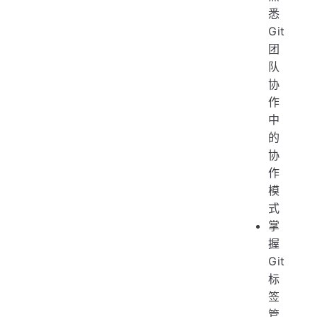
悉
Git
团
队
协
作
中
的
协
作
模
式
掌
握
Git
标
签
管