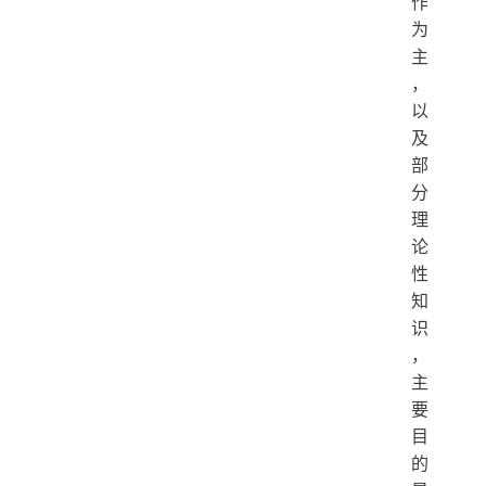
作
为
主
，
以
及
部
分
理
论
性
知
识
，
主
要
目
的