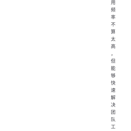
用
频
率
不
算
太
高
，
但
能
够
快
速
解
决
团
队
工