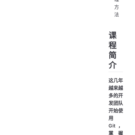
方
法
课
程
简
介
这几年
越来越
多的开
发团队
开始使
用
Git，
掌握