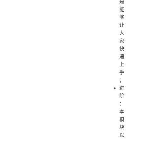
是
能
够
让
大
家
快
速
上
手
；
进
阶
：
本
模
块
以