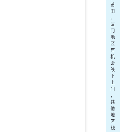
莆
田
、
厦
门
地
区
有
机
会
线
下
上
门
，
其
他
地
区
线