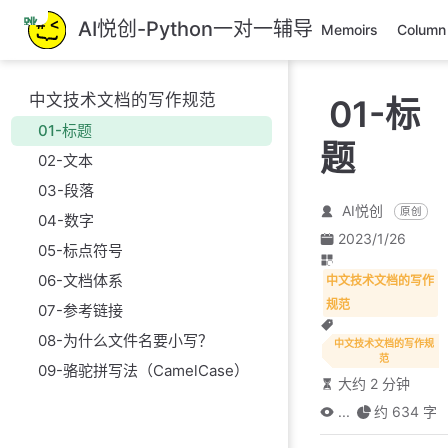
跳
AI悦创-Python一对一辅导
Memoirs
Column
至
主
要
中文技术文档的写作规范
01-标
內
01-标题
容
题
02-文本
03-段落
AI悦创
原创
04-数字
2023/1/26
05-标点符号
06-文档体系
中文技术文档的写作
规范
07-参考链接
08-为什么文件名要小写？
中文技术文档的写作规
范
09-骆驼拼写法（CamelCase）
大约 2 分钟
...
约 634 字