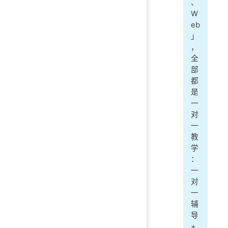
、
W
eb
」
，
全
部
都
是
一
对
一
教
学
：
一
对
一
辅
导
+