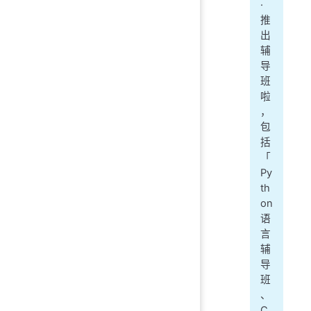
·
推
出
辅
导
班
啦
，
包
括
「
Py
th
on
语
言
辅
导
班
、
C