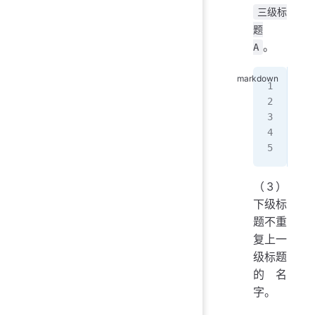
三级标
题
。
A
##
##
##
（3）
下级标
题不重
复上一
级标题
的名
字。