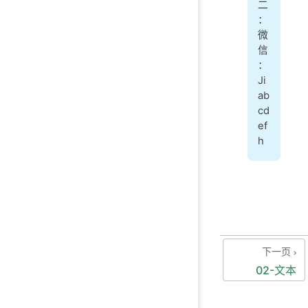
二
：
微
信
：
Ji
ab
cd
ef
h
下一页
02-文本