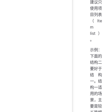
建议只
使用项
目列表
（Ite
m
list）
。
示例：
下面的
结构二
要好于
结构
一。结
构一适
用的场
景，主
要是较