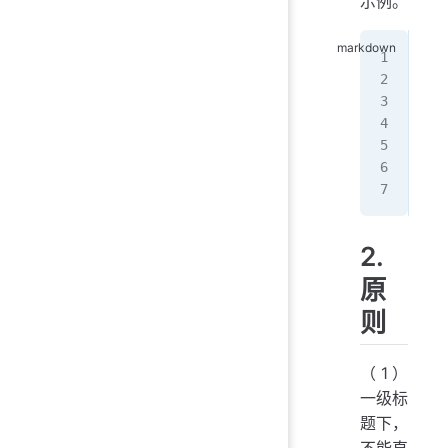
示例。
# 
##
##
##
2.
原
则
（1）
一级标
题下，
不能直