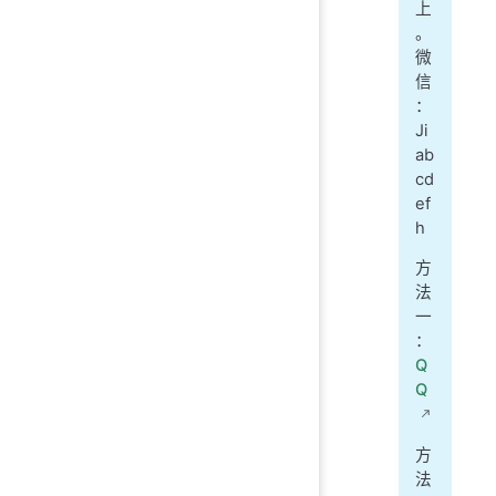
上
。
微
信
：
Ji
ab
cd
ef
h
方
法
一
：
Q
Q
方
法