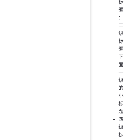
标
题
：
二
级
标
题
下
面
一
级
的
小
标
题
四
级
标