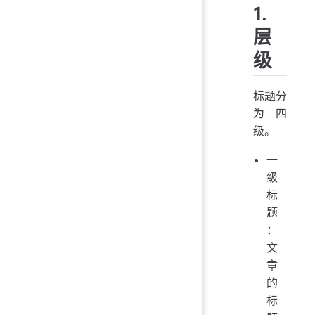
1.
层
级
标题分
为四
级。
一
级
标
题
：
文
章
的
标