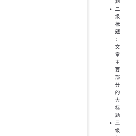
题
二
级
标
题
：
文
章
主
要
部
分
的
大
标
题
三
级