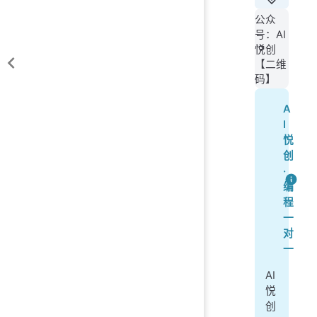
**
公众
号：AI
**
悦创
【二维
码】
A
I
悦
创
·
编
程
一
对
一
AI
悦
创