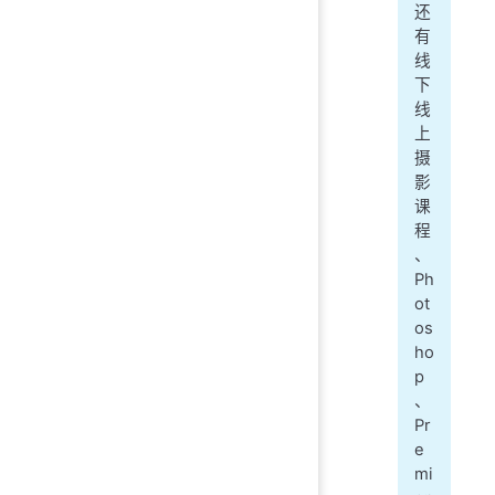
还
有
线
下
线
上
摄
影
课
程
、
Ph
ot
os
ho
p
、
Pr
e
mi