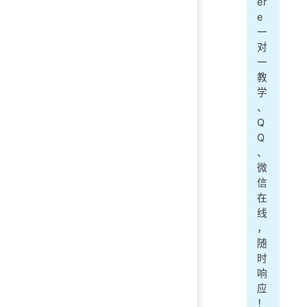
er
e
一
对
一
教
学
、
Q
Q
、
微
信
在
线
，
随
时
响
应
！