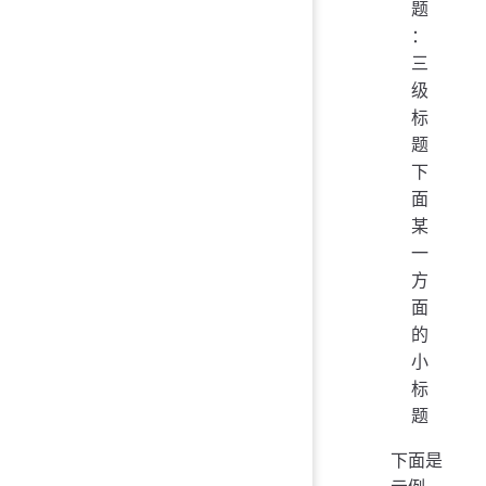
题
：
三
级
标
题
下
面
某
一
方
面
的
小
标
题
下面是