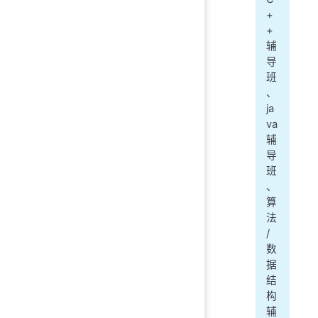
+
+
辅
导
班
、
ja
va
辅
导
班
、
算
法
/
数
据
结
构
辅