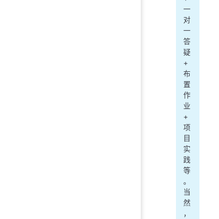
一
对
一
答
疑
+
布
置
作
业
+
项
目
实
践
等
。
当
然
，