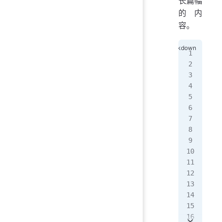
长篇幅
的内
容。
结
##
##
##
##
结
##
**