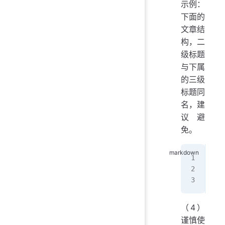
示例：
下面的
文章结
构，二
级标题
与下属
的三级
标题同
名，建
议避
免。
##
##
（4）
谨慎使