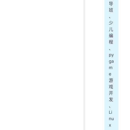
导
班
、
少
儿
编
程
、
py
ga
m
e
游
戏
开
发
、
Li
nu
x