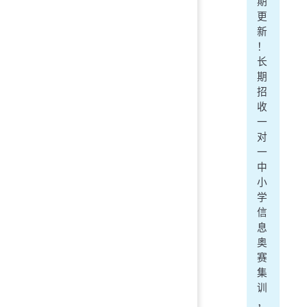
期
更
新
！
长
期
招
收
一
对
一
中
小
学
信
息
奥
赛
集
训
，