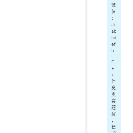
微
信
：
Ji
ab
cd
ef
h
C
+
+
信
息
奥
赛
题
解
，
长