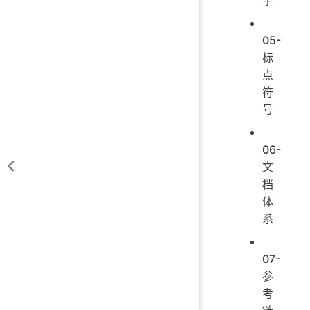
05-
标
点
符
号
06-
文
档
体
系
07-
参
考