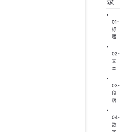
录
01-
标
题
02-
文
本
03-
段
落
04-
数
字