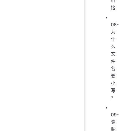
链
接
08-
为
什
么
文
件
名
要
小
写
？
09-
骆
驼