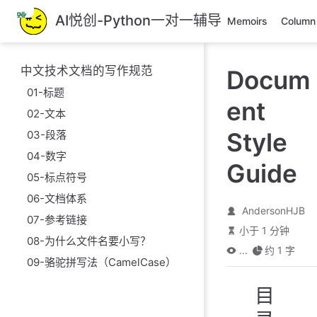
跳
AI悦创-Python一对一辅导
Memoirs
Column
至
主
要
中文技术文档的写作规范
Docum
內
01-标题
容
ent
02-文本
Style
03-段落
04-数字
Guide
05-标点符号
06-文档体系
AndersonHJB
07-参考链接
小于 1 分钟
08-为什么文件名要小写？
...
约 1 字
09-骆驼拼写法（CamelCase）
目