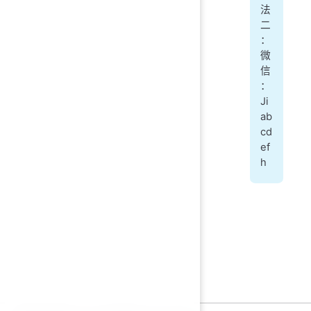
法
二
：
微
信
：
Ji
ab
cd
ef
h