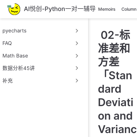
跳
AI悦创-Python一对一辅导
Memoirs
Column
至
主
要
pyecharts
02-标
內
容
FAQ
准差和
Math Base
方差
数据分析45讲
「Stan
补充
dard
Deviati
on and
Varianc