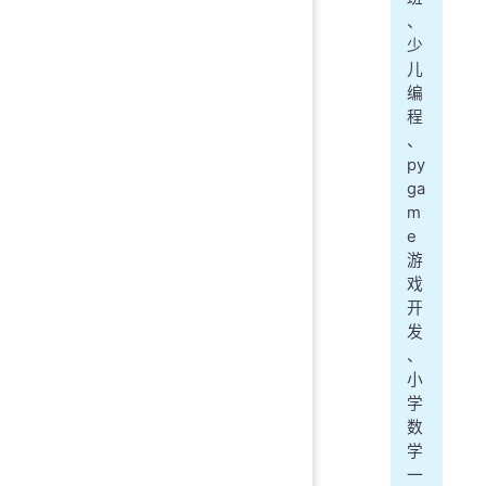
、
少
儿
编
程
、
py
ga
m
e
游
戏
开
发
、
小
学
数
学
一