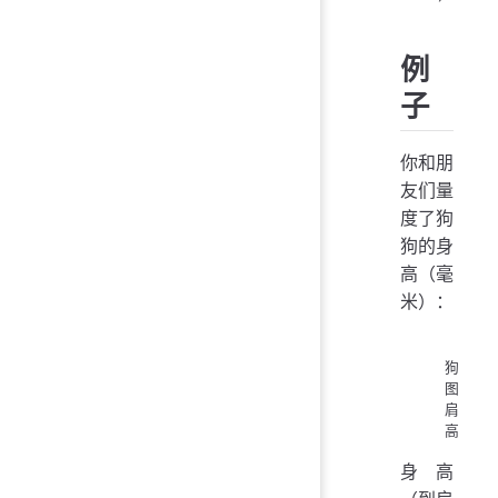
例
子
你和朋
友们量
度了狗
狗的身
高（毫
米）：
狗
图
肩
高
身高