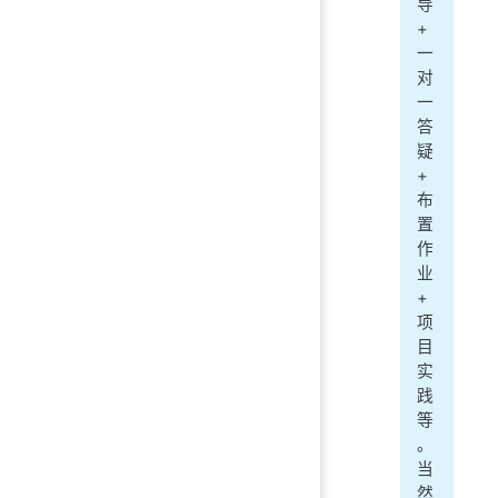
导
+
一
对
一
答
疑
+
布
置
作
业
+
项
目
实
践
等
。
当
然