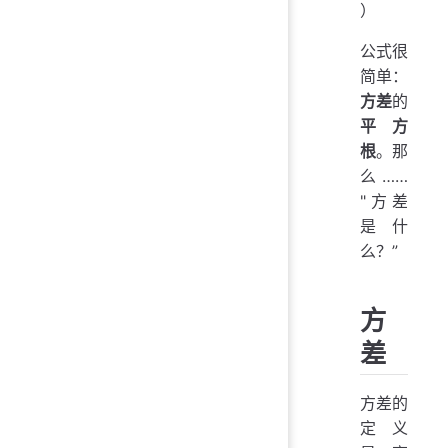
）
公式很
简单：
方差
的
平方
根
。那
么……
"方差
是什
么？”
方
差
方差的
定义