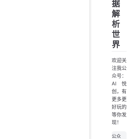
据
解
析
世
界
欢迎关
注我公
众号：
AI悦
创，有
更多更
好玩的
等你发
现！
公众