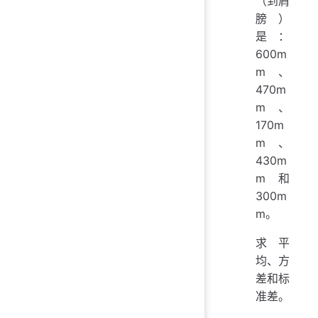
（到肩
膀）
是：
600m
m、
470m
m、
170m
m、
430m
m 和
300m
m。
求平
均、方
差和标
准差。