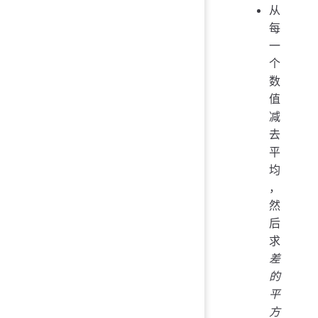
从
每
一
个
数
值
减
去
平
均
，
然
后
求
差
的
平
方