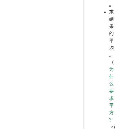
。
求
结
果
的
平
均
。
（
为
什
么
要
求
平
方
？
)