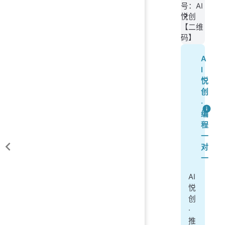
号：AI
悦创
【二维
码】
A
I
悦
创
·
编
程
一
对
一
AI
悦
创
·
推