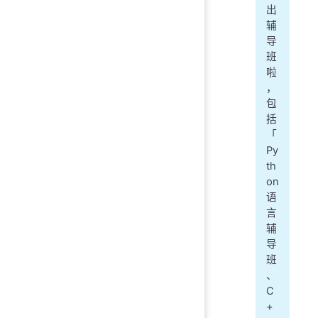
出
辅
导
班
啦
，
包
括
「
Py
th
on
语
言
辅
导
班
、
C
+