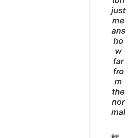
ion
just
me
ans
ho
w
far
fro
m
the
nor
mal
标