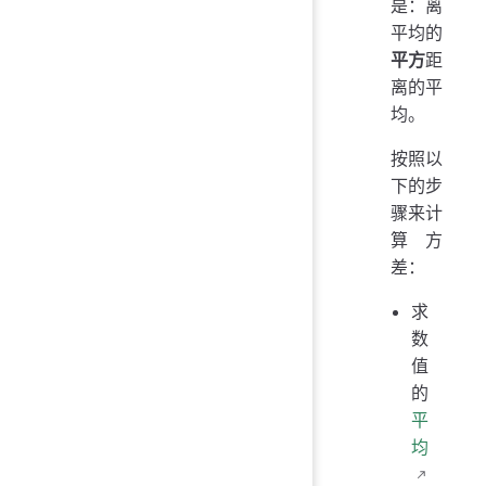
是：离
平均的
平方
距
离的平
均。
按照以
下的步
骤来计
算方
差：
求
数
值
的
平
均