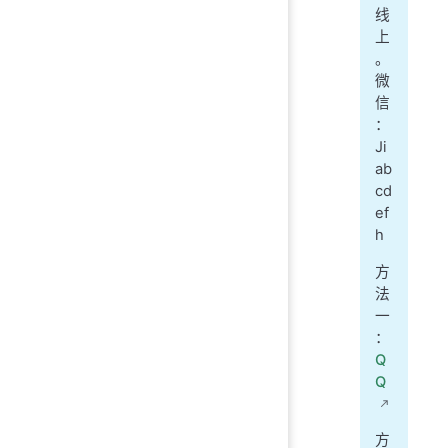
线
上
。
微
信
：
Ji
ab
cd
ef
h
方
法
一
：
Q
Q
方