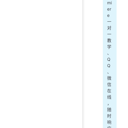
mi
er
e
一
对
一
教
学
、
Q
Q
、
微
信
在
线
，
随
时
响