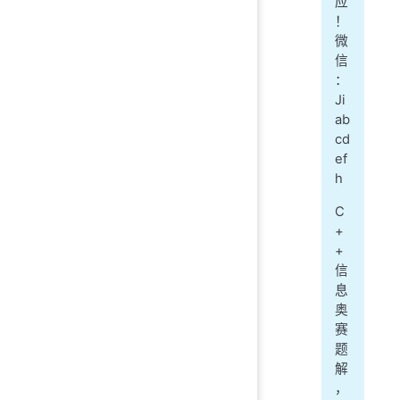
应
！
微
信
：
Ji
ab
cd
ef
h
C
+
+
信
息
奥
赛
题
解
，