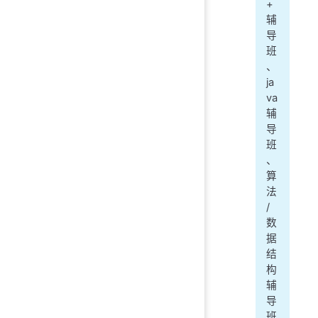
+
辅
导
班
、
ja
va
辅
导
班
、
算
法
/
数
据
结
构
辅
导
班