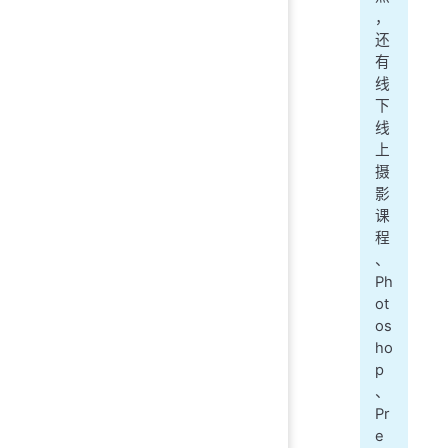
，
还
有
线
下
线
上
摄
影
课
程
、
Ph
ot
os
ho
p
、
Pr
e