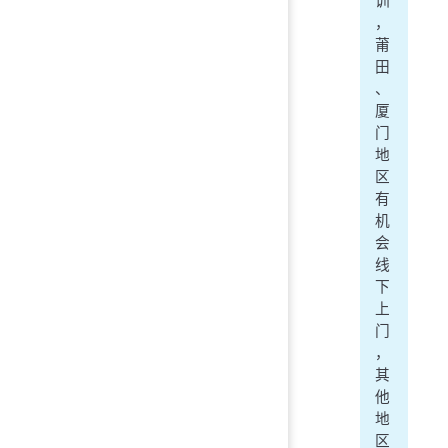
训
，
莆
田
、
厦
门
地
区
有
机
会
线
下
上
门
，
其
他
地
区