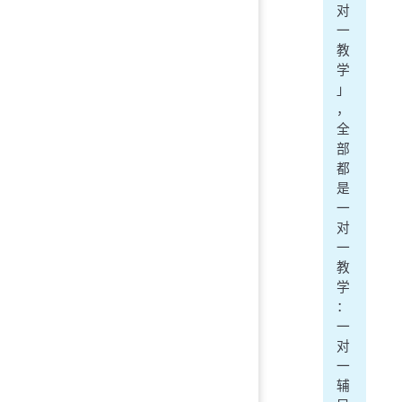
对
一
教
学
」
，
全
部
都
是
一
对
一
教
学
：
一
对
一
辅