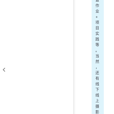
置
作
业
+
项
目
实
践
等
。
当
然
，
还
有
线
下
线
上
摄
影