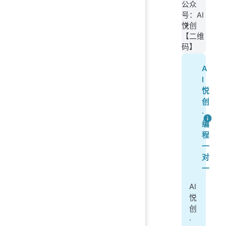
公众
号：AI
悦创
【二维
码】
A
I
悦
创
·
编
程
一
对
一
AI
悦
创
·