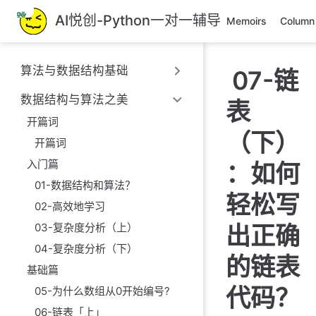
跳
AI悦创-Python一对一辅导
Memoirs
Column
至
主
要
算法与数据结构基础
07-链
內
容
数据结构与算法之美
表
开篇词
（下）
开篇词
入门篇
：如何
01-数据结构和算法？
轻松写
02-高效地学习
03-复杂度分析（上）
出正确
04-复杂度分析（下）
的链表
基础篇
代码？
05-为什么数组从0开始编号?
06-链表「上」