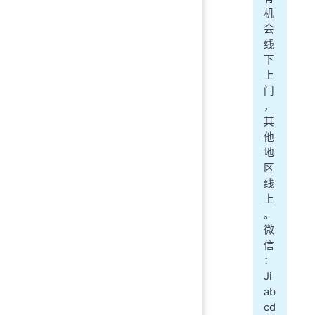
机
会
线
下
上
门
，
其
他
地
区
线
上
。
微
信
：
Ji
ab
cd