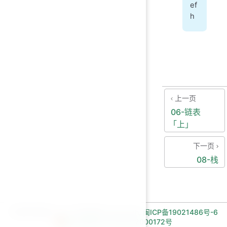
ef
h
上一页
06-链表
「上」
下一页
08-栈
长期招收编程一对一学员!微信:Jiabcdefh,
闽ICP备19021486号-6
闽公网安备 35030502000172号