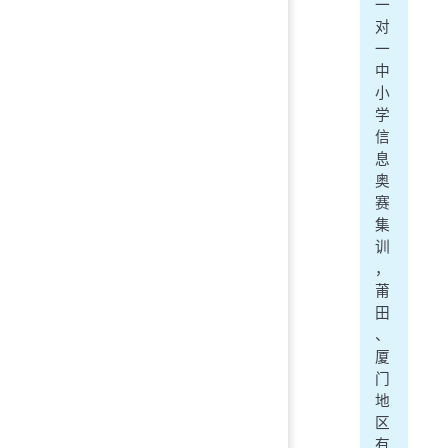
一
对
一
中
小
学
信
息
奥
赛
集
训
，
莆
田
、
厦
门
地
区
有