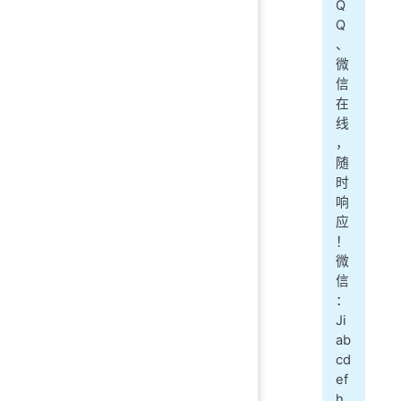
Q
Q
、
微
信
在
线
，
随
时
响
应
！
微
信
：
Ji
ab
cd
ef
h