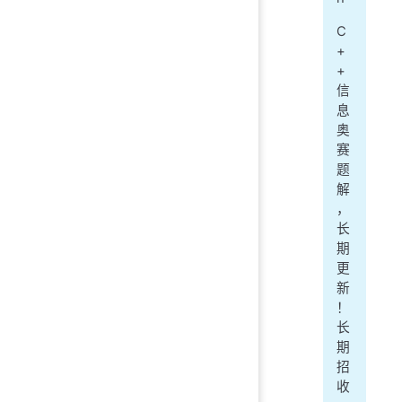
C
+
+
信
息
奥
赛
题
解
，
长
期
更
新
！
长
期
招
收