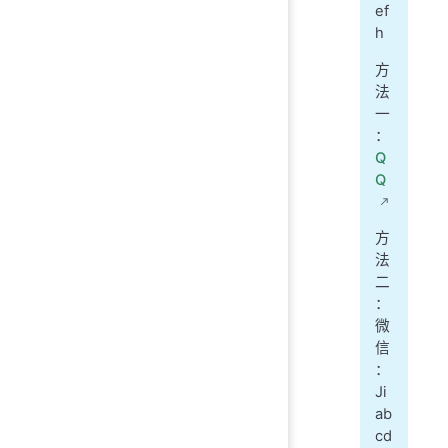
ef
h
方
法
一
：
Q
Q
方
法
二
：
微
信
：
Ji
ab
cd