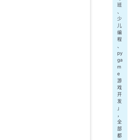
班
、
少
儿
编
程
、
py
ga
m
e
游
戏
开
发
」
，
全
部
都