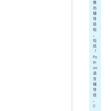
推
出
辅
导
班
啦
，
包
括
「
Py
th
on
语
言
辅
导
班
、
C