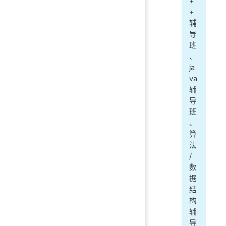
+
+
辅
导
班
、
ja
va
辅
导
班
、
算
法
/
数
据
结
构
辅
导