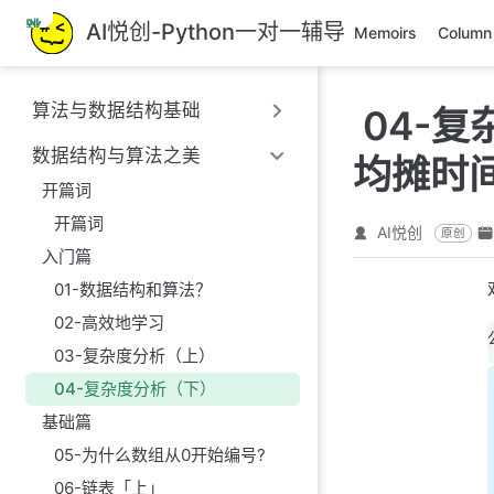
跳
AI悦创-Python一对一辅导
Memoirs
Column
至
主
要
算法与数据结构基础
04-
內
容
数据结构与算法之美
均摊时
开篇词
开篇词
AI悦创
原创
入门篇
01-数据结构和算法？
02-高效地学习
03-复杂度分析（上）
04-复杂度分析（下）
基础篇
05-为什么数组从0开始编号?
06-链表「上」