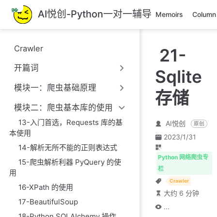
跳
AI悦创-Python一对一辅导
Memoirs
Column
至
主
要
Crawler
21-
內
容
开篇词
Sqlite
模块一：爬虫基础原理
存储
模块二：爬虫基本库的使用
13-入门首选，Requests 库的基
AI悦创
原创
本使用
2023/1/31
14-解析无所不能的正则表达式
Python 网络爬虫专
15-爬虫解析利器 PyQuery 的使
栏
用
Crawler
16-XPath 的使用
大约 6 分钟
17-BeautifulSoup
...
18-Python SQLAIchemy 操作