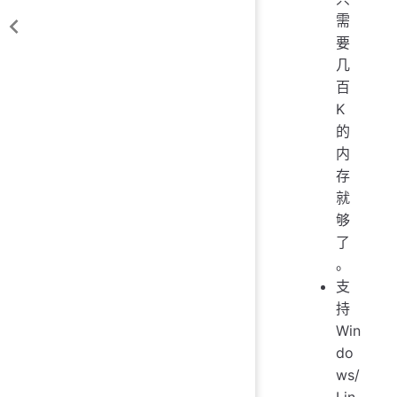
需
要
几
百
K
的
内
存
就
够
了
。
支
持
Win
do
ws/
Lin