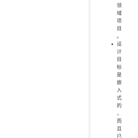
领
域
项
目
。
设
计
目
标
是
嵌
入
式
的
，
而
且
已