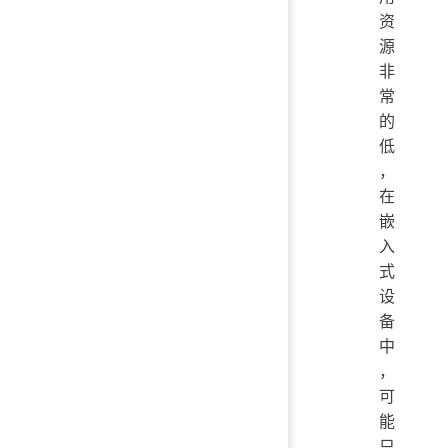
资
源
非
常
的
低
，
在
嵌
入
式
设
备
中
，
可
能
只