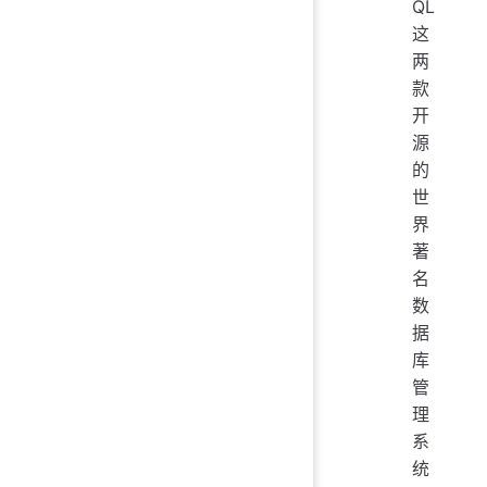
QL
这
两
款
开
源
的
世
界
著
名
数
据
库
管
理
系
统