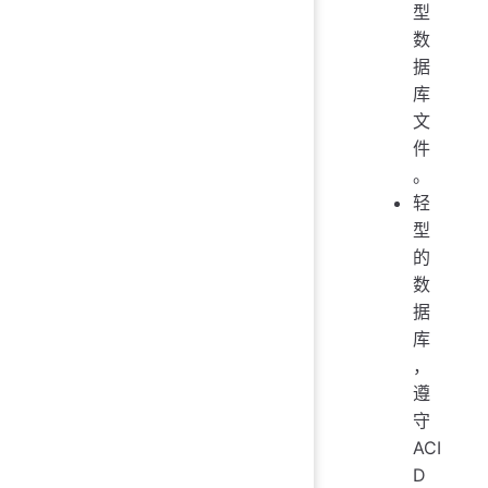
型
数
据
库
文
件
。
轻
型
的
数
据
库
，
遵
守
ACI
D