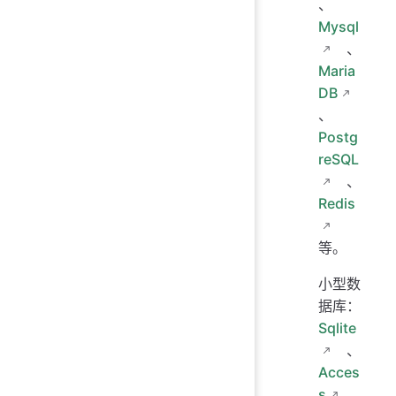
、
Mysql
、
Maria
DB
、
Postg
reSQL
、
Redis
等。
小型数
据库：
Sqlite
、
Acces
s
。