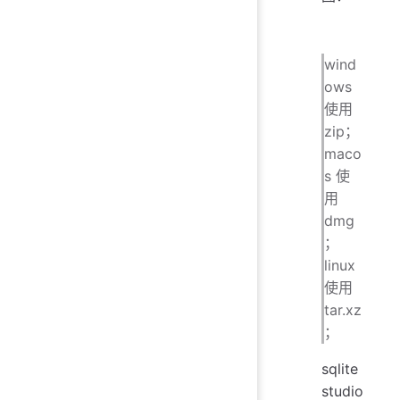
wind
ows
使用
zip；
maco
s 使
用
dmg
；
linux
使用
tar.xz
；
sqlite
studio