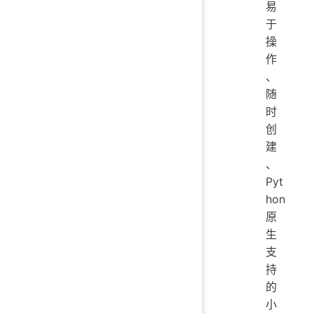
易
于
操
作
、
随
时
创
建
、
Pyt
hon
原
生
支
持
的
小