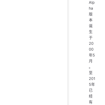
Alp
ha
版
本
诞
生
于
20
00
年5
月
。
至
201
5年
已
经
有