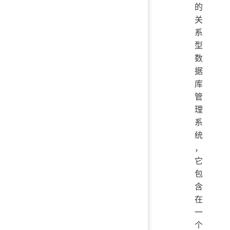
的
关
系
型
数
据
库
管
理
系
统
，
它
包
含
在
一
个