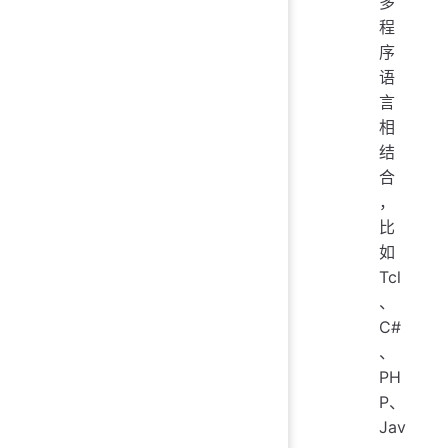
多
程
序
语
言
相
结
合
，
比
如
Tcl
、
C#
、
PH
P、
Jav