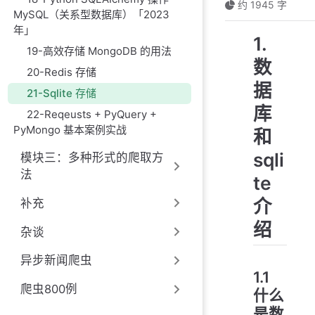
约 1945 字
MySQL（关系型数据库）「2023
年」
1.
19-高效存储 MongoDB 的用法
数
20-Redis 存储
据
21-Sqlite 存储
库
22-Reqeusts + PyQuery +
PyMongo 基本案例实战
和
sqli
模块三：多种形式的爬取方
法
te
介
补充
绍
杂谈
异步新闻爬虫
1.1
爬虫800例
什么
是数