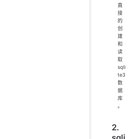
直
接
的
创
建
和
读
取
sqli
te3
数
据
库
。
2.
sqli