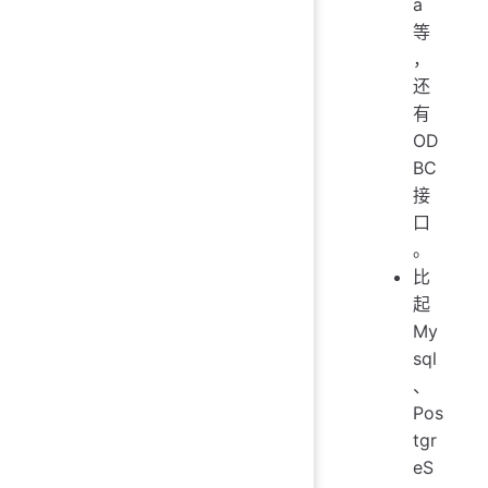
a
等
，
还
有
OD
BC
接
口
。
比
起
My
sql
、
Pos
tgr
eS