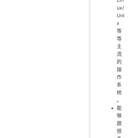
ux/
Uni
x
等
等
主
流
的
操
作
系
统
。
能
够
跟
很