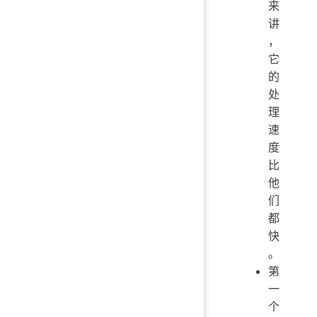
来
讲
，
它
的
处
理
速
度
比
他
们
都
快
。
第
一
个