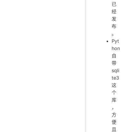
已
经
发
布
。
Pyt
hon
自
带
sqli
te3
这
个
库
，
方
便
且