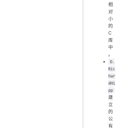
相
对
小
的
C
库
中
。
D.
Ric
har
dHi
pp
建
立
的
公
有