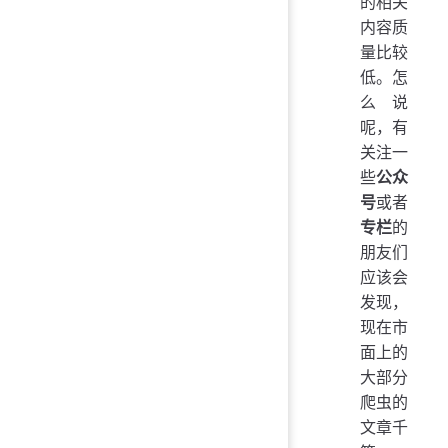
的相关
内容质
量比较
低。怎
么说
呢，有
关注一
些
公众
号
或者
专栏
的
朋友们
应该会
发现，
现在市
面上的
大部分
爬虫的
文章千