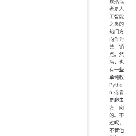
数据或
者是人
工智能
之类的
热门方
向作为
营销
点。然
后，也
有一些
单纯教
Pytho
n 或者
是爬虫
方向
的。不
过呢，
不管他