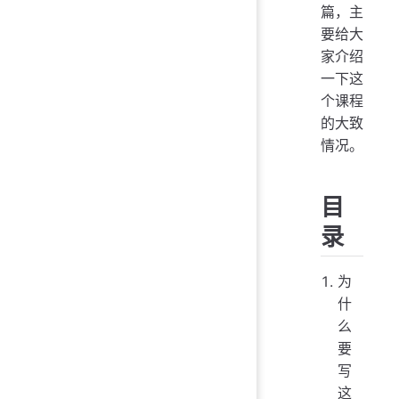
篇，主
要给大
家介绍
一下这
个课程
的大致
情况。
目
录
为
什
么
要
写
这