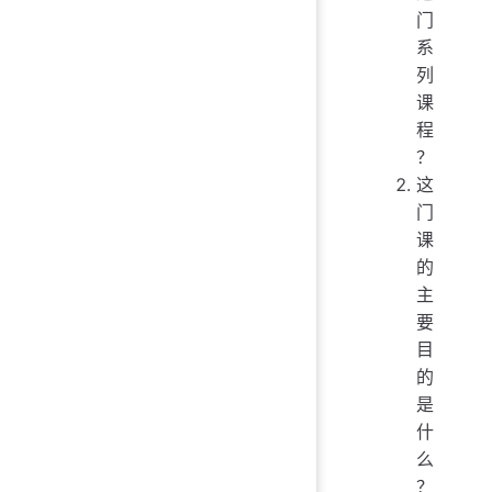
门
系
列
课
程
？
这
门
课
的
主
要
目
的
是
什
么
？