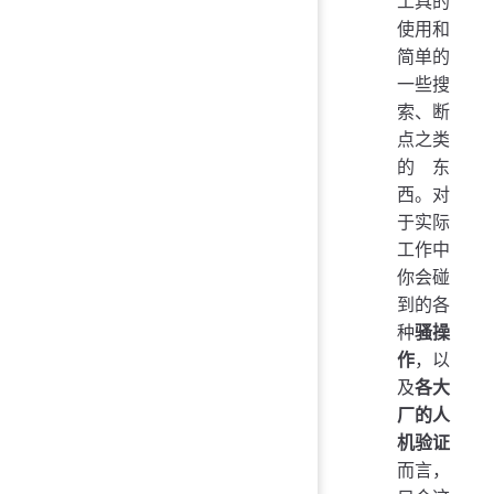
工具的
使用和
简单的
一些搜
索、断
点之类
的东
西。对
于实际
工作中
你会碰
到的各
种
骚操
作
，以
及
各大
厂的人
机验证
而言，