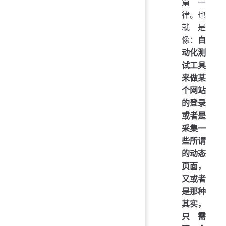
篇一
律。也
就是
像：
自
动化测
试工具
来做某
个网站
的登录
或者是
采集一
些所谓
的动态
页面，
又或者
是那种
其实，
只需