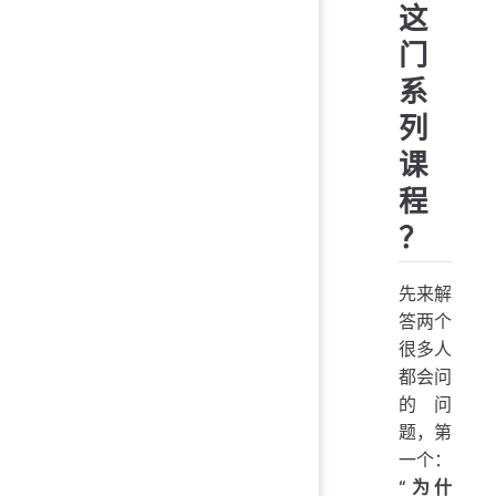
这
门
系
列
课
程
？
先来解
答两个
很多人
都会问
的问
题，第
一个：
“为什