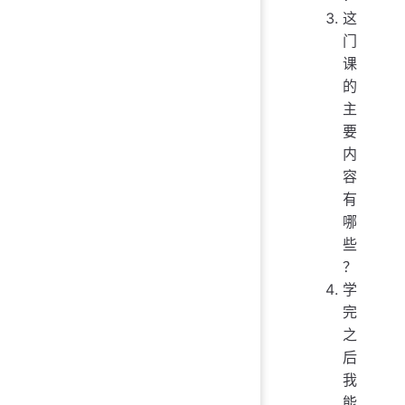
这
门
课
的
主
要
内
容
有
哪
些
？
学
完
之
后
我
能