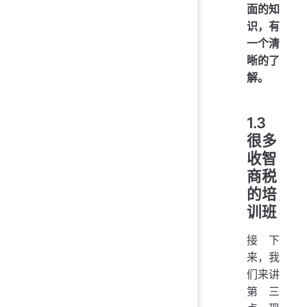
面的知
识，有
一个清
晰的了
解。
1.3
很多
收智
商税
的培
训班
接下
来，我
们来讲
第三