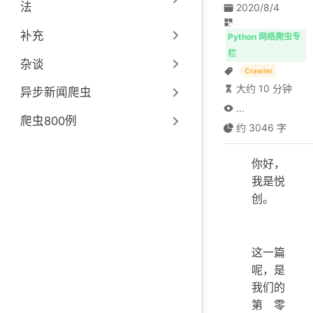
法
2020/8/4
补充
Python 网络爬虫专
栏
杂谈
Crawler
大约 10 分钟
异步新闻爬虫
...
爬虫800例
约 3046 字
你好，
我是悦
创。
这一篇
呢，是
我们的
第零