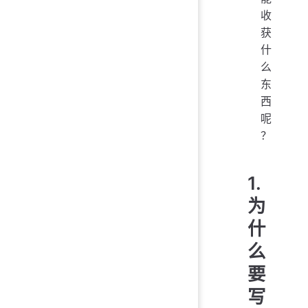
收
获
什
么
东
西
呢
？
1.
为
什
么
要
写