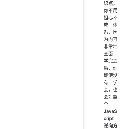
识点
。
你不用
担心不
成体
系，因
为内容
非常地
全面，
学完之
后，你
即使没
有学
会，也
会对整
个
JavaS
cript
逆向方