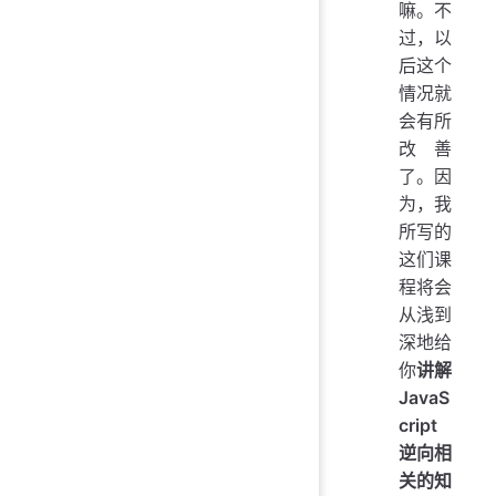
嘛。不
过，以
后这个
情况就
会有所
改善
了。因
为，我
所写的
这们课
程将会
从浅到
深地给
你
讲解
JavaS
cript
逆向相
关的知