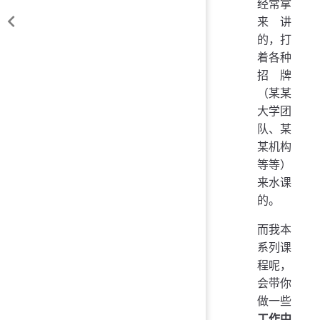
经常拿
来讲
的，打
着各种
招牌
（某某
大学团
队、某
某机构
等等）
来水课
的。
而我本
系列课
程呢，
会带你
做一些
工作中