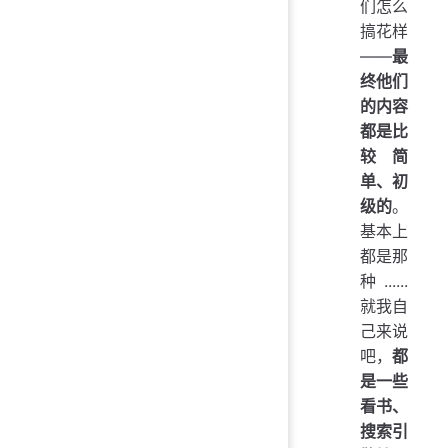
们怎么
搞花样
——
最
终他们
的内容
都是比
较简
单、初
级的
。
基本上
都是那
种......
就我自
己来说
吧，
都
是一些
看书、
搜索引