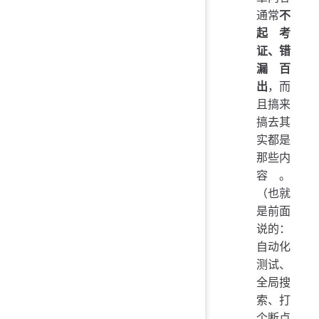
通常
不
起考
证、错
漏百
出
，而
且搞来
搞去其
实都是
那些内
容。
（也就
是前面
说的：
自动化
测试、
全局搜
索、打
个断点