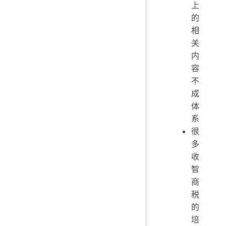
上
的
相
关
内
容
不
成
体
系
很
多
收
智
商
税
的
培