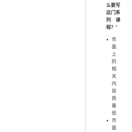
么要写
这门系
列课
程？”
市
面
上
的
相
关
内
容
质
量
低
市
面