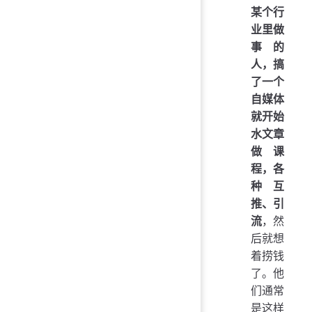
某个行
业里做
事的
人，搞
了一个
自媒体
就开始
水文章
做课
程，各
种互
推、引
流
，然
后就想
着捞钱
了。他
们通常
是这样