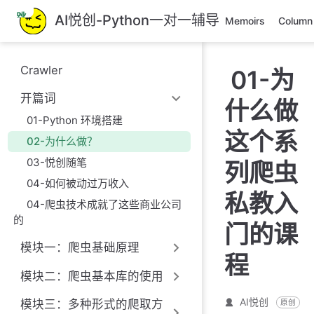
跳
AI悦创-Python一对一辅导
Memoirs
Column
至
主
要
Crawler
01-为
內
容
开篇词
什么做
01-Python 环境搭建
这个系
02-为什么做？
03-悦创随笔
列爬虫
04-如何被动过万收入
私教入
04-爬虫技术成就了这些商业公司
的
门的课
模块一：爬虫基础原理
程
模块二：爬虫基本库的使用
AI悦创
模块三：多种形式的爬取方
原创