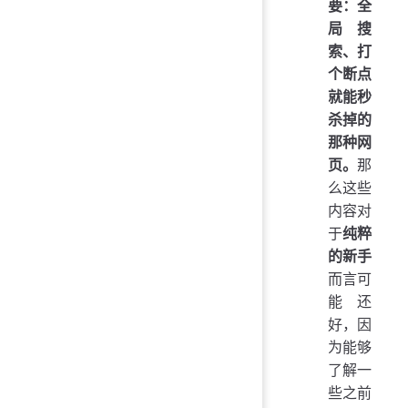
要：全
局搜
索、打
个断点
就能秒
杀掉的
那种网
页。
那
么这些
内容对
于
纯粹
的新手
而言可
能还
好，因
为能够
了解一
些之前