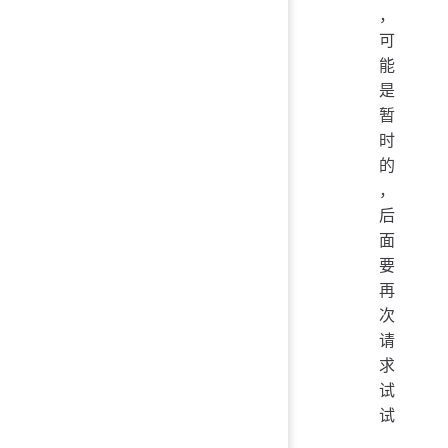
，
可
能
是
暂
时
的
，
后
面
要
再
次
请
求
试
试