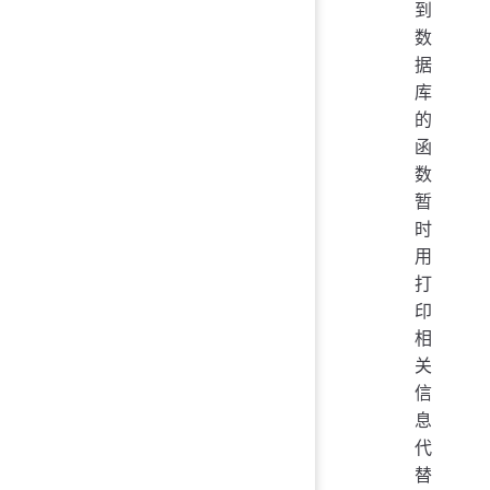
到
数
据
库
的
函
数
暂
时
用
打
印
相
关
信
息
代
替