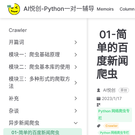
跳
AI悦创-Python一对一辅导
Memoirs
Column
至
主
要
Crawler
01-简
內
容
开篇词
单的百
模块一：爬虫基础原理
度新闻
模块二：爬虫基本库的使用
爬虫
模块三：多种形式的爬取方
法
AI悦创
原创
补充
2023/1/17
杂谈
Python 网络爬虫专
栏
异步新闻爬虫
Crawler
01-简单的百度新闻爬虫
Python 网络爬虫专栏