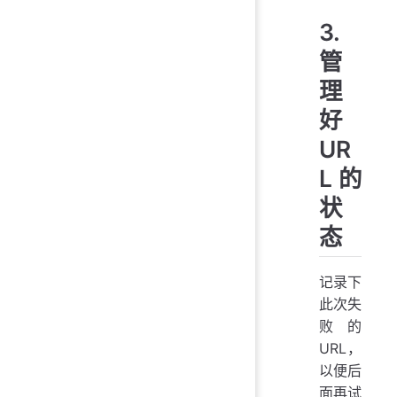
3.
管
理
好
UR
L 的
状
态
记录下
此次失
败的
URL，
以便后
面再试