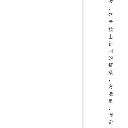
接
；
然
后
找
出
新
闻
的
链
接
，
方
法
是
：
假
定