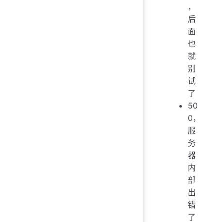
，
后
面
也
就
别
试
了
50
0，
服
务
器
内
部
出
错
了