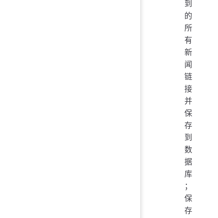
到
的
所
有
新
闻
链
接
并
保
存
到
数
据
库
；
保
存