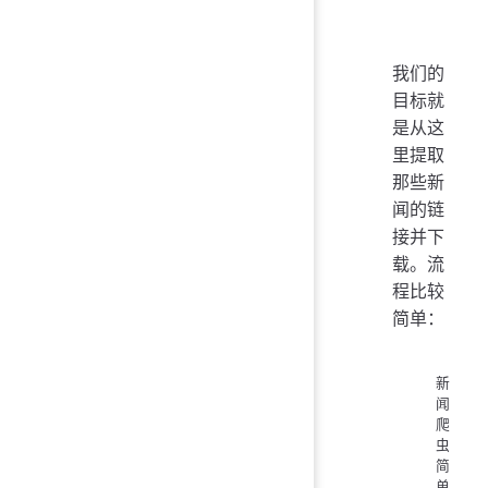
我们的
目标就
是从这
里提取
那些新
闻的链
接并下
载。流
程比较
简单：
新
闻
爬
虫
简
单