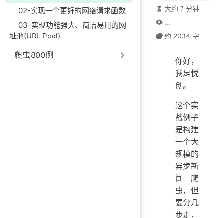
大约 7 分钟
02-实现一个更好的网络请求函数
...
03-实现功能强大、简洁易用的网
址池(URL Pool)
约 2034 字
爬虫800例
你好，
我是悦
创。
这个实
战例子
是构建
一个大
规模的
异步新
闻爬
虫，但
要分几
步走，