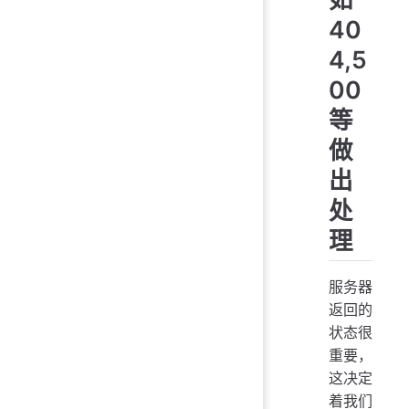
40
4,5
00
等
做
出
处
理
服务器
返回的
状态很
重要，
这决定
着我们