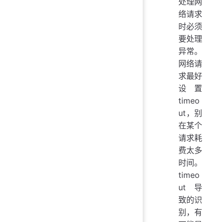
处理网
络请求
时必须
要处理
异常。
网络请
求最好
设置
timeo
ut，别
在某个
请求耗
费太多
时间。
timeo
ut 导
致的识
别，有