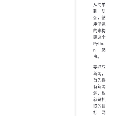
从简单
到复
杂，循
序渐进
的来构
建这个
Pytho
n 爬
虫。
要抓取
新闻，
首先得
有新闻
源，也
就是抓
取的目
标网