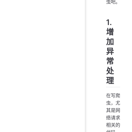
虫吧。
1.
增
加
异
常
处
理
在写爬
虫，尤
其是网
络请求
相关的