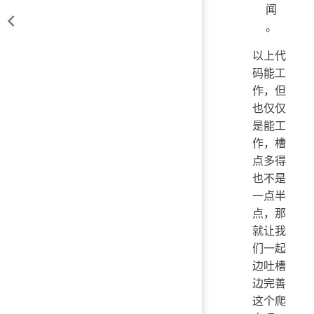
闻
。
以上代
码能工
作，但
也仅仅
是能工
作，槽
点多得
也不是
一点半
点，那
就让我
们一起
边吐槽
边完善
这个爬