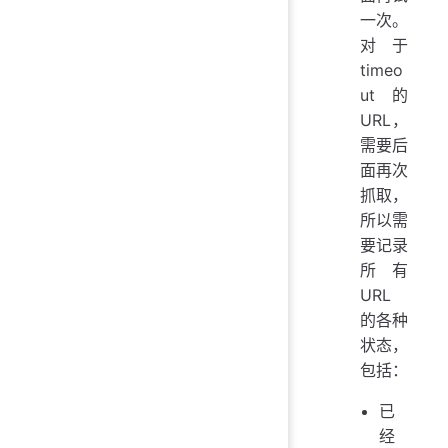
一次。
对于
timeo
ut 的
URL，
需要后
面再次
抓取，
所以需
要记录
所有
URL
的各种
状态，
包括：
已
经