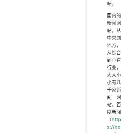
站。
国内的
新闻网
站，从
中央到
地方，
从综合
到垂直
行业，
大大小
小有几
千家新
闻网
站。百
度新闻
（
http
s://ne