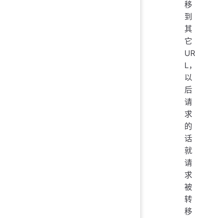
移
到
其
它
UR
L，
以
后
请
求
的
话
就
请
求
被
转
移