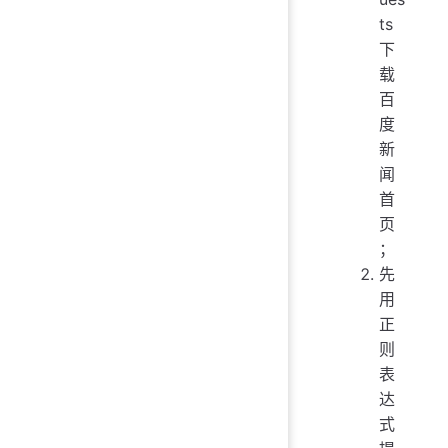
   
ts
   
下
   
载
   
百
   
度
   
新
   
闻
   
首
   
   
页
；
   
先
   
用
   
正
   
则
   
表
   
达
式
def