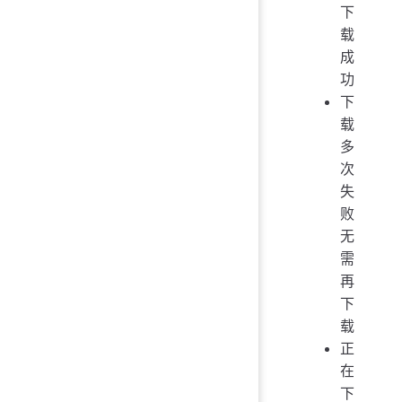
下
载
成
功
下
载
多
次
失
败
无
需
再
下
载
正
在
下