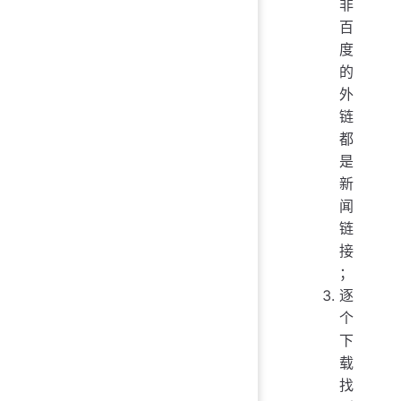
非
百
度
的
外
链
都
是
新
闻
链
接
；
逐
个
下
载
找