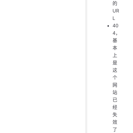
的
UR
L
40
4，
基
本
上
是
这
个
网
站
已
经
失
效
了