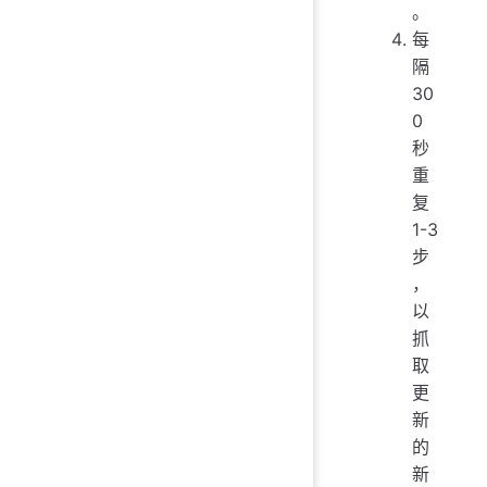
。
每
隔
30
0
秒
重
复
1-3
步
，
以
抓
取
更
新
的
新