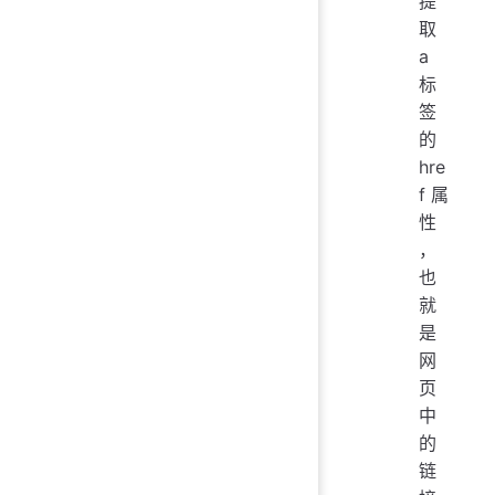
提
   
取
   
a
   
标
签
if
 
的
   
hre
f 属
性
，
也
就
是
网
页
中
的
链