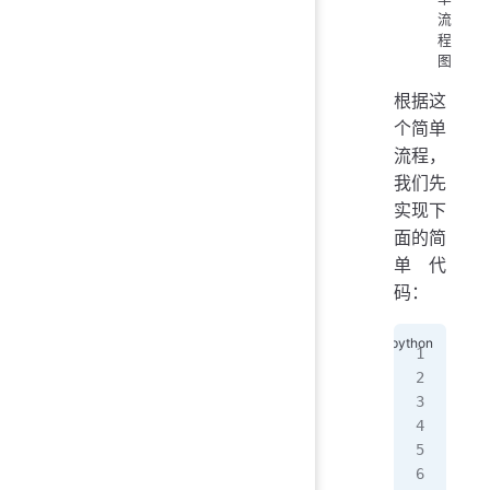
流
程
图
根据这
个简单
流程，
我们先
实现下
面的简
单代
码：
# -
# @
# 
# @
# @
# 