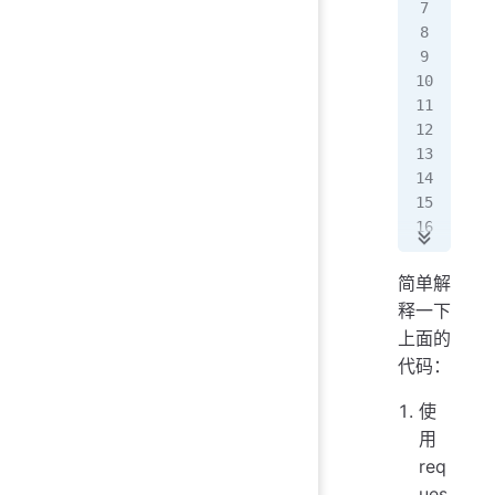
imp
imp
imp
imp
def
 
   
简单解
def
释一下
   
上面的
   
代码：
   
   
使
用
   
req
   
ues
   