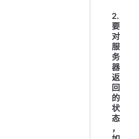
2.
要
对
服
务
器
返
回
的
状
态
，
如