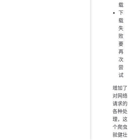
载
下
载
失
败
要
再
次
尝
试
增加了
对网络
请求的
各种处
理，这
个爬虫
就健壮