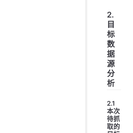
2.
目
标
数
据
源
分
析
2.1
本次
待抓
取的