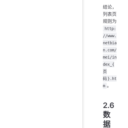
结论，
列表页
规则为
http:
//www.
netbia
n.com/
mei/in
dex_{
页
码}.ht
。
m
2.6
数
据