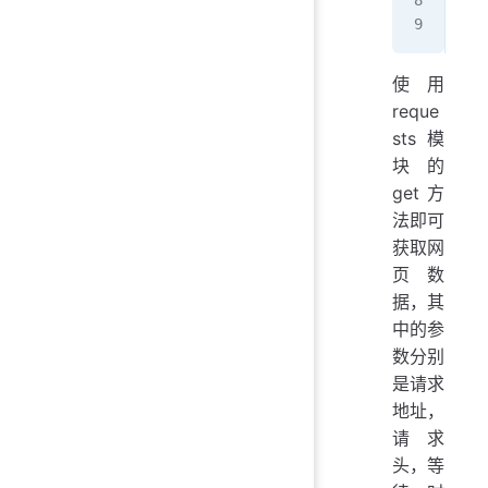
   
   
使用
reque
sts 模
块的
get 方
法即可
获取网
页数
据，其
中的参
数分别
是请求
地址，
请求
头，等