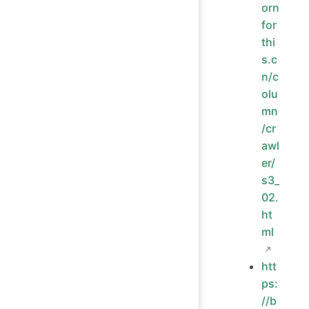
orn
for
thi
s.c
n/c
olu
mn
/cr
awl
er/
s3_
02.
ht
ml
htt
ps:
//b