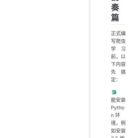
奏
篇
正式编
写爬虫
学习
前，以
下内容
先搞
定：
能安装
Pytho
n 环
境，例
如安装