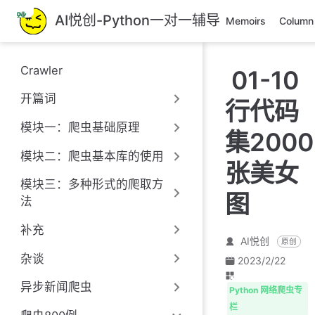
跳
AI悦创-Python一对一辅导
Memoirs
Column
至
主
要
Crawler
01-10
內
容
开篇词
行代码
模块一：爬虫基础原理
集2000
模块二：爬虫基本库的使用
张美女
模块三：多种形式的爬取方
图
法
补充
AI悦创
原创
杂谈
2023/2/22
异步新闻爬虫
Python 网络爬虫专
栏