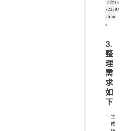
/desk
/23397
.htm
。
3.
整
理
需
求
如
下
生
成