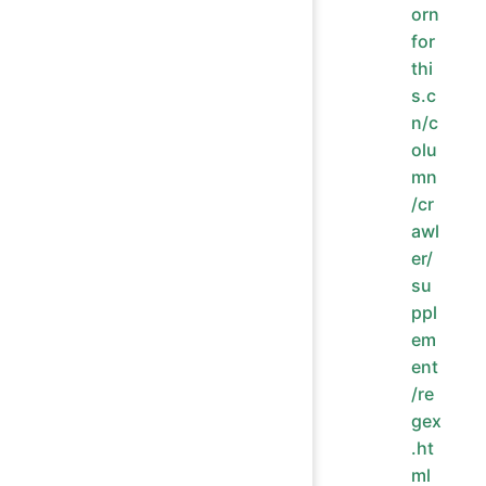
orn
for
thi
s.c
n/c
olu
mn
/cr
awl
er/
su
ppl
em
ent
/re
gex
.ht
ml