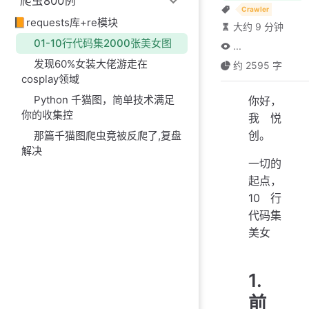
爬虫800例
Crawler
📙requests库+re模块
大约 9 分钟
01-10行代码集2000张美女图
...
发现60%女装大佬游走在
约 2595 字
cosplay领域
Python 千猫图，简单技术满足
你好，
你的收集控
我悦
创。
那篇千猫图爬虫竟被反爬了,复盘
解决
一切的
起点，
10 行
代码集
美女
1.
前