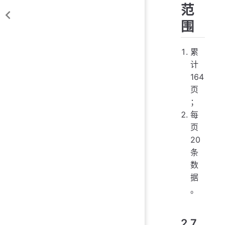
范
围
累
计
164
页
；
每
页
20
条
数
据
。
2.7