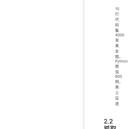
10
行
代
码
集
4000
张
美
女
图，
Python
爬
虫
800
例，
再
上
征
途
2.2
抓取