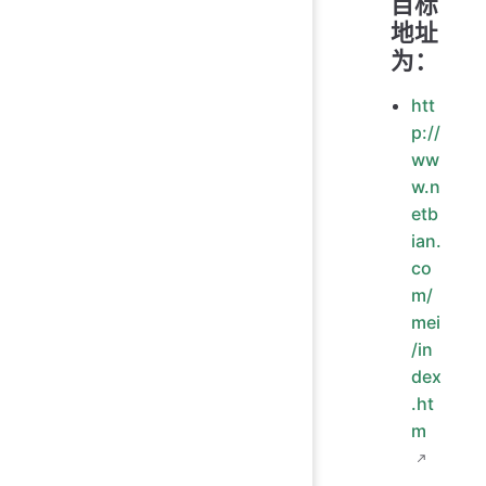
目标
地址
为：
htt
p://
ww
w.n
etb
ian.
co
m/
mei
/in
dex
.ht
m