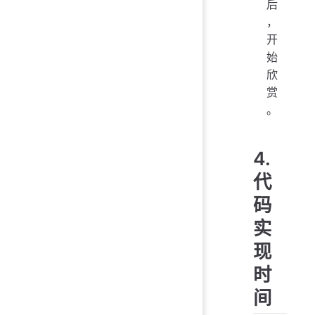
后
，
开
始
欣
赏
。
4.
代
码
实
现
时
间