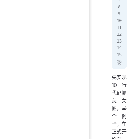
# 
def
   
# 
def
   
if
 
   
先实现
10 行
代码抓
美女
图，举
个例
子，在
正式开