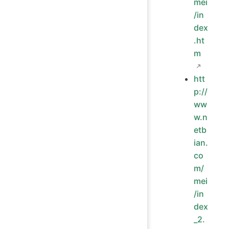
mei
/in
dex
.ht
m
htt
p://
ww
w.n
etb
ian.
co
m/
mei
/in
dex
_2.