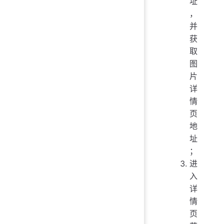
址
，
并
获
取
图
片
详
情
页
地
址
；
进
入
详
情
页