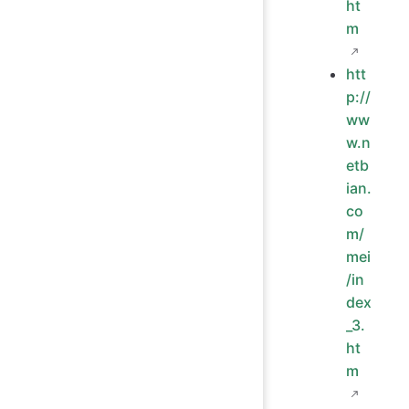
ht
m
htt
p://
ww
w.n
etb
ian.
co
m/
mei
/in
dex
_3.
ht
m