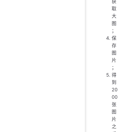
获
取
大
图
；
保
存
图
片
；
得
到
20
00
张
图
片
之