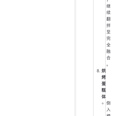
继
续
翻
拌
至
完
全
融
合
。
烘
烤
蛋
糕
体
倒
入
模