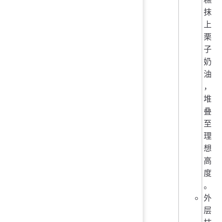
抹
上
栗
子
奶
油
，
堆
叠
至
理
想
高
度
。
外
层