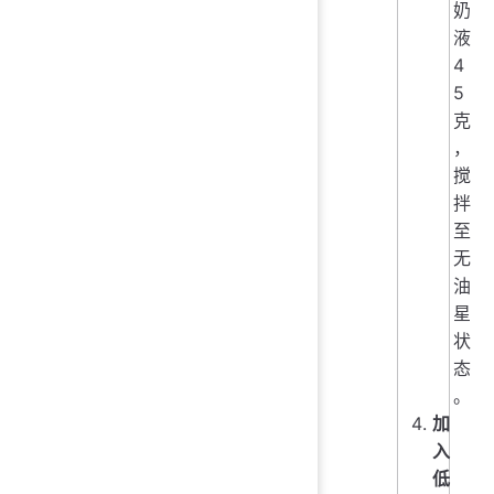
奶
液
4
5
克
，
搅
拌
至
无
油
星
状
态
。
加
入
低