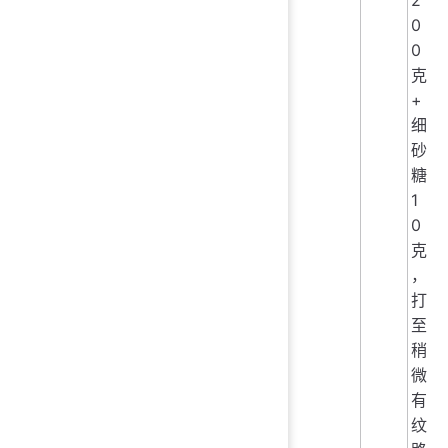
0
0
克
+
细
砂
糖
1
0
克
，
打
至
稍
微
有
纹