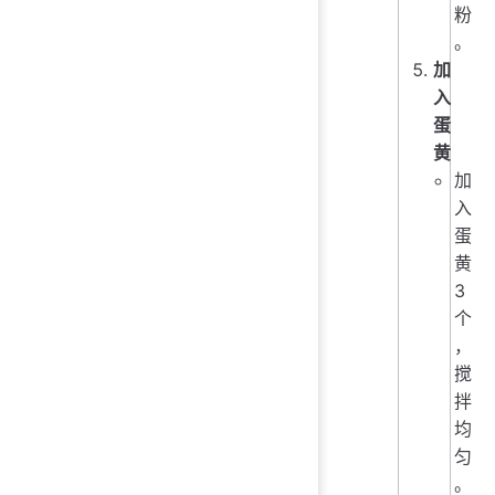
粉
。
加
入
蛋
黄
加
入
蛋
黄
3
个
，
搅
拌
均
匀
。