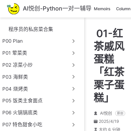
跳
AI悦创-Python一对一辅导
Memoirs
Column
至
主
要
程序员的私房菜合集
01-红
內
容
P00 Plan
茶戚风
P01 荤菜类
蛋糕
P02 凉菜小炒
「红茶
P03 海鲜类
栗子蛋
P04 烧烤类
糕」
P05 饭类主食面点
P06 火锅锅底类
AI悦创
原创
2025/4/19
P07 特色甜食小吃
大约 6 分钟