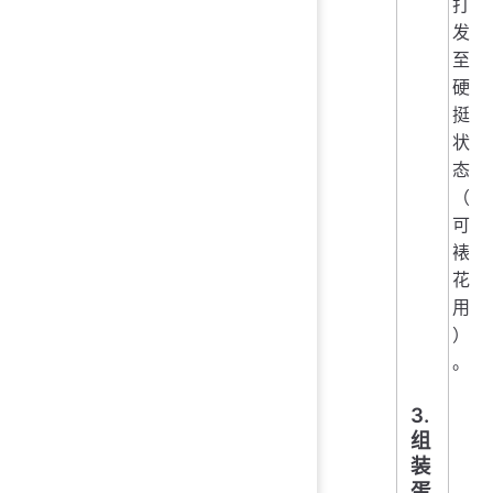
打
发
至
硬
挺
状
态
（
可
裱
花
用
）
。
3.
组
装
蛋