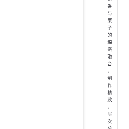
香
与
栗
子
的
绵
密
融
合
，
制
作
精
致
，
层
次
分