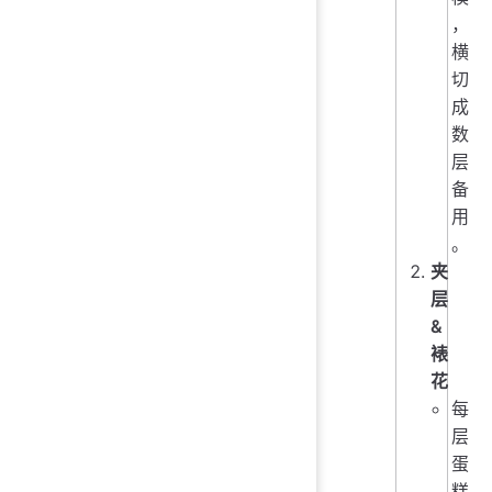
，
横
切
成
数
层
备
用
。
夹
层
&
裱
花
每
层
蛋
糕