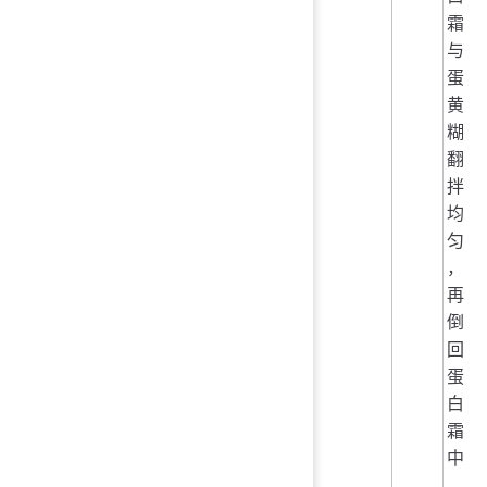
霜
与
蛋
黄
糊
翻
拌
均
匀
，
再
倒
回
蛋
白
霜
中
，