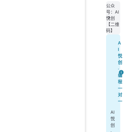
公众
号：AI
悦创
【二维
码】
A
I
悦
创
·
编
程
一
对
一
AI
悦
创
·