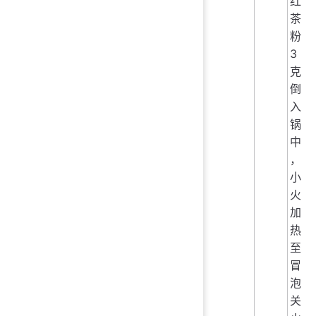
红
茶
粉
3
克
倒
入
锅
中
，
小
火
加
热
至
冒
泡
关