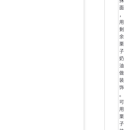
抹
面
，
用
剩
余
栗
子
奶
油
做
装
饰
。
可
用
栗
子