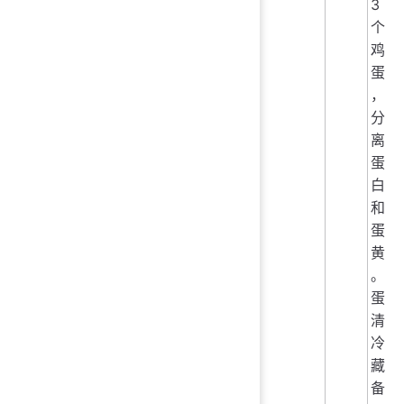
3
个
鸡
蛋
，
分
离
蛋
白
和
蛋
黄
。
蛋
清
冷
藏
备