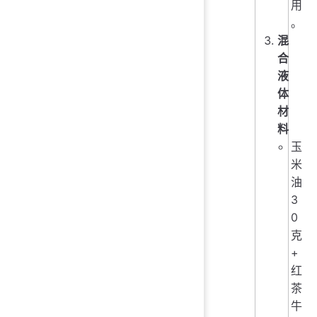
用
。
混
合
液
体
材
料
玉
米
油
3
0
克
+
红
茶
牛