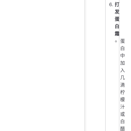
打
发
蛋
白
霜
蛋
白
中
加
入
几
滴
柠
檬
汁
或
白
醋