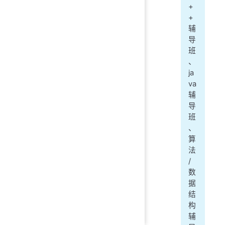
+
+
辅
导
班
、
ja
va
辅
导
班
、
算
法
/
数
据
结
构
辅