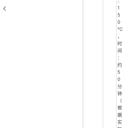
：
1
5
0
℃
，
时
间
：
约
5
0
分
钟
（
根
据
实