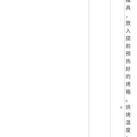
具
，
放
入
提
前
预
热
好
的
烤
箱
。
烘
烤
温
度