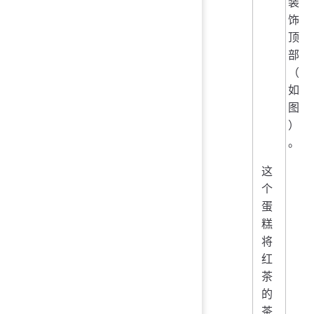
装
饰
顶
部
（
如
图
）
。
这
个
蛋
糕
将
红
茶
的
茶