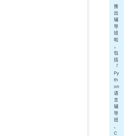
推
出
辅
导
班
啦
，
包
括
「
Py
th
on
语
言
辅
导
班
、
C