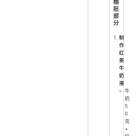
糕
胚
部
分
制
作
红
茶
牛
奶
液
牛
奶
5
0
克
+