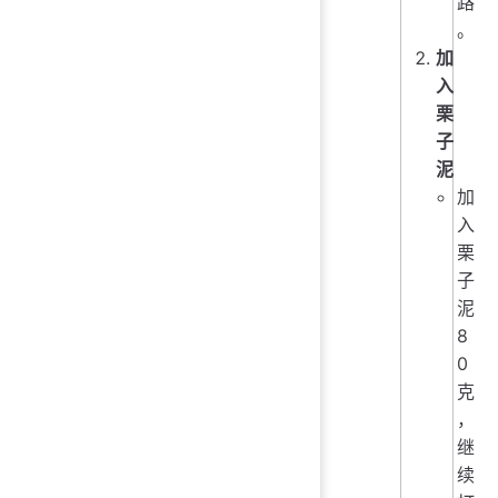
路
。
加
入
栗
子
泥
加
入
栗
子
泥
8
0
克
，
继
续