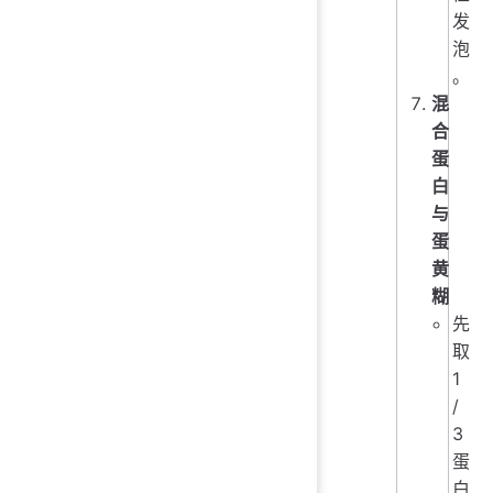
发
泡
。
混
合
蛋
白
与
蛋
黄
糊
先
取
1
/
3
蛋
白