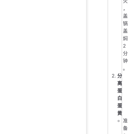
火
，
盖
锅
盖
焖
2
分
钟
。
分
离
蛋
白
蛋
黄
准
备