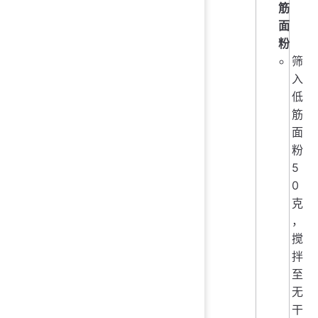
筋
面
粉
筛
入
低
筋
面
粉
5
0
克
，
搅
拌
至
无
干