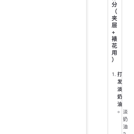
分
（
夹
层
+
裱
花
用
）
打
发
淡
奶
油
淡
奶
油
2