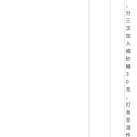
，
分
三
次
加
入
细
砂
糖
3
0
克
，
打
发
至
湿
性