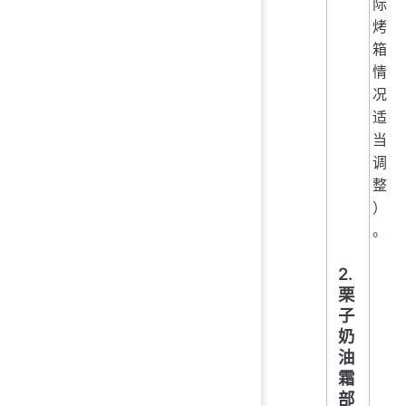
际
烤
箱
情
况
适
当
调
整
）
。
2.
栗
子
奶
油
霜
部