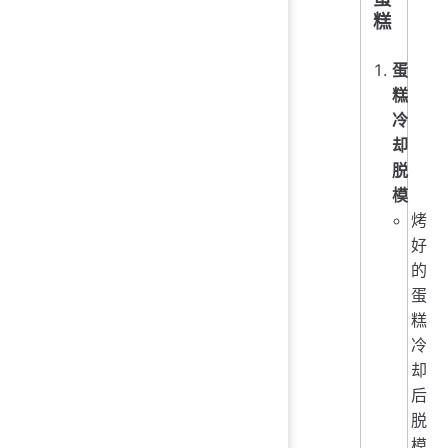
糕
蛋
糕
冷
却
脱
模
烤
好
的
蛋
糕
冷
却
后
脱
模