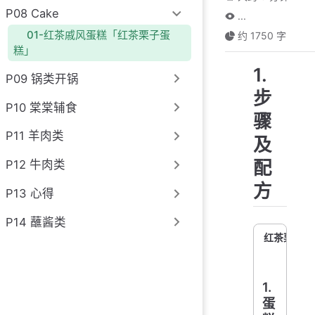
P08 Cake
...
01-红茶戚风蛋糕「红茶栗子蛋
约 1750 字
糕」
1.
P09 锅类开锅
步
P10 棠棠辅食
骤
P11 羊肉类
及
配
P12 牛肉类
方
P13 心得
P14 蘸酱类
红茶栗子蛋
1.
蛋