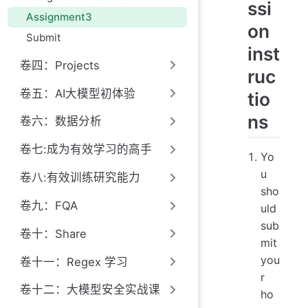
ssi
Assignment3
on
Submit
inst
卷四：Projects
ruc
卷五：AI大模型初体验
tio
ns
卷六：数据分析
卷七:成为有效学习的高手
Yo
u
卷八:有效训练研究能力
sho
卷九：FQA
uld
sub
卷十：Share
mit
you
卷十一：Regex 学习
r
卷十二：大模型安全实战课
ho