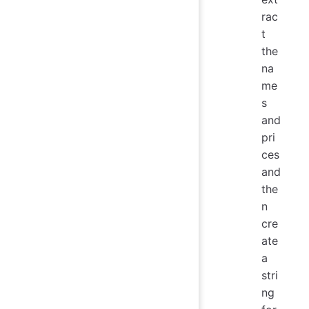
rac
t
the
na
me
s
and
pri
ces
and
the
n
cre
ate
a
stri
ng