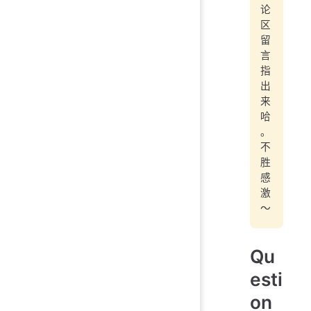
论
区
留
言
指
出
来
哈
。
不
胜
感
激
～
Qu
esti
on