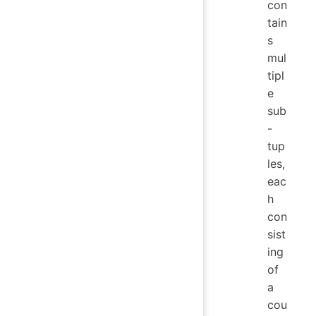
con
tain
s
mul
tipl
e
sub
-
tup
les,
eac
h
con
sist
ing
of
a
cou