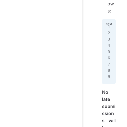
ow
s:
"""
Aut
Ass
Dat
I p
col
Bor
Aca
"""
No
late
submi
ssion
s will