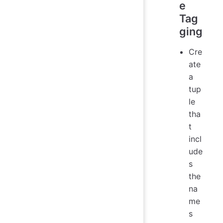
e
Tag
ging
Cre
ate
a
tup
le
tha
t
incl
ude
s
the
na
me
s