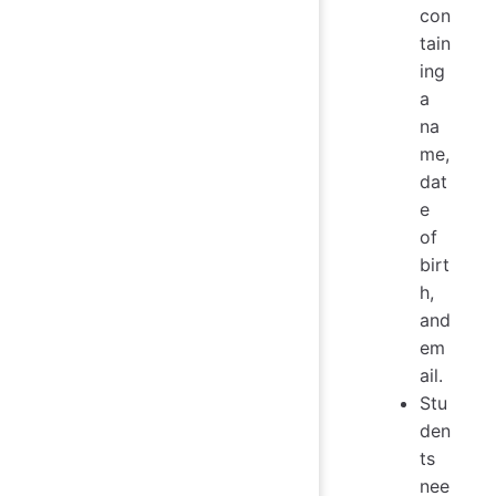
con
tain
ing
a
na
me,
dat
e
of
birt
h,
and
em
ail.
Stu
den
ts
nee