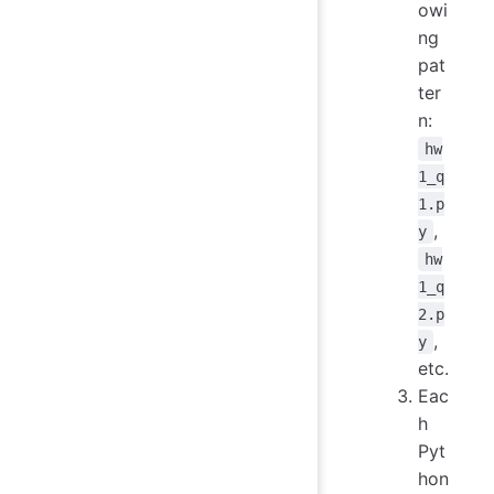
owi
ng
pat
ter
n:
hw
1_q
1.p
,
y
hw
1_q
2.p
,
y
etc.
Eac
h
Pyt
hon