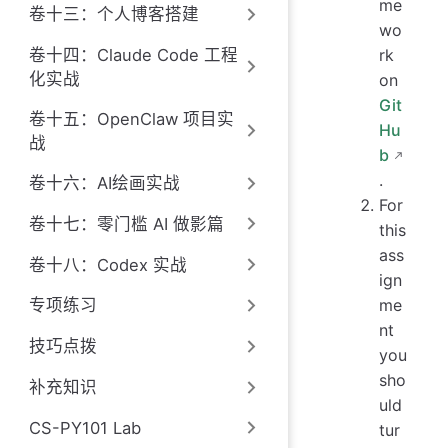
me
卷十三：个人博客搭建
wo
卷十四：Claude Code 工程
rk
化实战
on
Git
卷十五：OpenClaw 项目实
Hu
战
b
.
卷十六：AI绘画实战
For
卷十七：零门槛 AI 做影篇
this
ass
卷十八：Codex 实战
ign
me
专项练习
nt
技巧点拨
you
sho
补充知识
uld
CS-PY101 Lab
tur