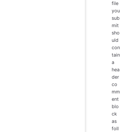
file
you
sub
mit
sho
uld
con
tain
a
hea
der
co
mm
ent
blo
ck
as
foll