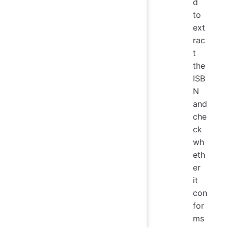
d
to
ext
rac
t
the
ISB
N
and
che
ck
wh
eth
er
it
con
for
ms