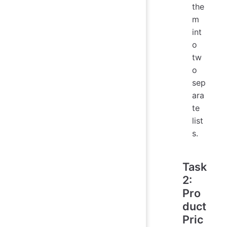
the
m
int
o
tw
o
sep
ara
te
list
s.
Task
2:
Pro
duct
Pric