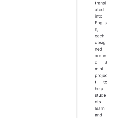
transl
ated
into
Englis
h,
each
desig
ned
aroun
d a
mini-
projec
t to
help
stude
nts
learn
and