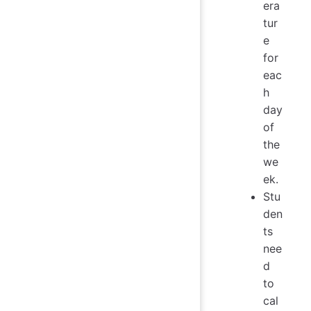
era
tur
e
for
eac
h
day
of
the
we
ek.
Stu
den
ts
nee
d
to
cal