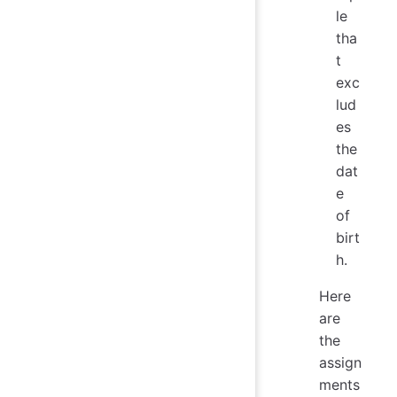
le
tha
t
exc
lud
es
the
dat
e
of
birt
h.
Here
are
the
assign
ments