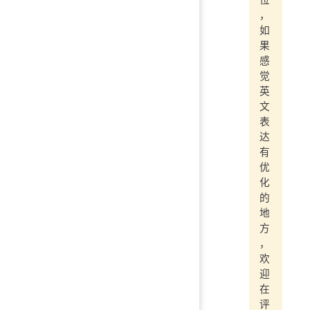
位
，
如
果
感
觉
英
文
表
达
有
优
化
的
地
方
，
欢
迎
在
评