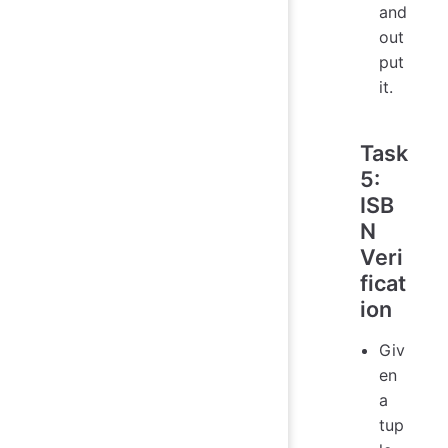
and
out
put
it.
Task
5:
ISB
N
Veri
ficat
ion
Giv
en
a
tup