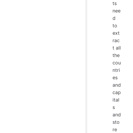
ts
nee
d
to
ext
rac
t all
the
cou
ntri
es
and
cap
ital
s
and
sto
re