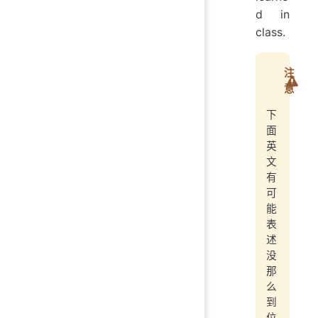
d in
class.
注
意
下
面
英
文
有
可
能
表
述
没
那
么
到