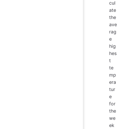
cul
ate
the
ave
rag
e
hig
hes
t
te
mp
era
tur
e
for
the
we
ek