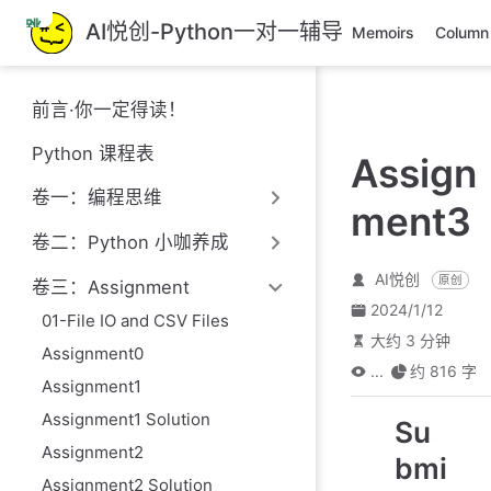
跳
AI悦创-Python一对一辅导
Memoirs
Column
至
主
要
前言·你一定得读！
內
容
Python 课程表
Assign
卷一：编程思维
ment3
卷二：Python 小咖养成
AI悦创
原创
卷三：Assignment
2024/1/12
01-File IO and CSV Files
大约 3 分钟
Assignment0
...
约 816 字
Assignment1
Assignment1 Solution
Su
Assignment2
bmi
Assignment2 Solution