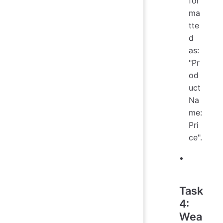
for
ma
tte
d
as:
"Pr
od
uct
Na
me:
Pri
ce".
Task
4:
Wea