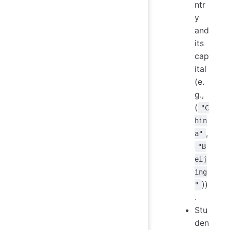
ntr
y
and
its
cap
ital
(e.
g.,
(
"C
hin
,
a"
"B
eij
ing
))
"
.
Stu
den