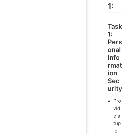
1:
Task
1:
Pers
onal
Info
rmat
ion
Sec
urity
Pro
vid
e a
tup
le