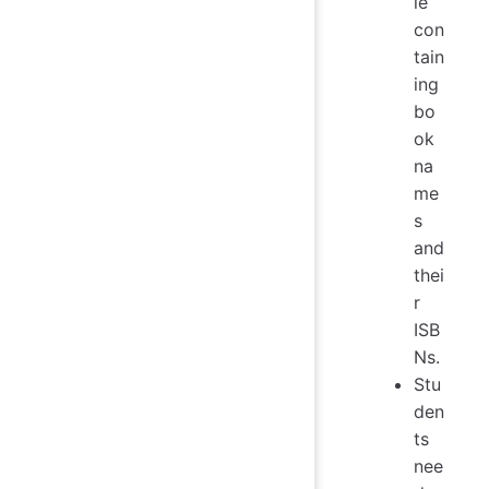
le
con
tain
ing
bo
ok
na
me
s
and
thei
r
ISB
Ns.
Stu
den
ts
nee