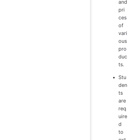
and
pri
ces
of
vari
ous
pro
duc
ts.
Stu
den
ts
are
req
uire
d
to
ext