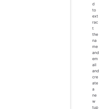
d
to
ext
rac
t
the
na
me
and
em
ail
and
cre
ate
a
ne
w
tup