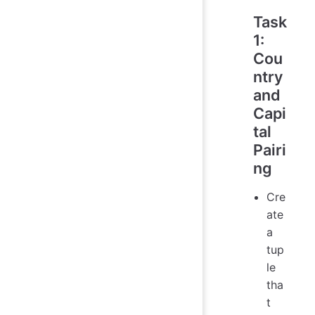
Task
1:
Cou
ntry
and
Capi
tal
Pairi
ng
Cre
ate
a
tup
le
tha
t