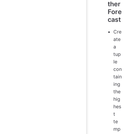
ther
Fore
cast
Cre
ate
a
tup
le
con
tain
ing
the
hig
hes
t
te
mp