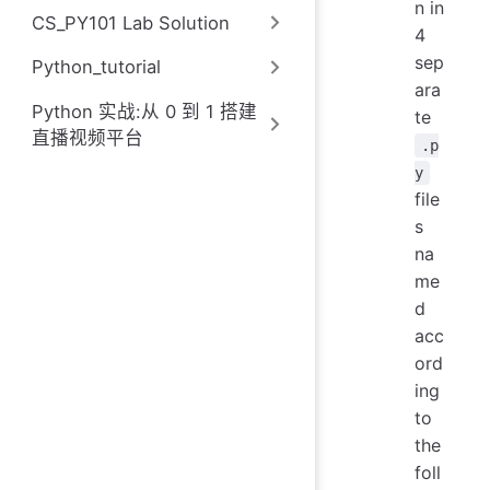
n in
CS_PY101 Lab Solution
4
sep
Python_tutorial
ara
Python 实战:从 0 到 1 搭建
te
直播视频平台
.p
y
file
s
na
me
d
acc
ord
ing
to
the
foll