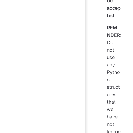
be
accep
ted.
REMI
NDER
:
Do
not
use
any
Pytho
n
struct
ures
that
we
have
not
learne