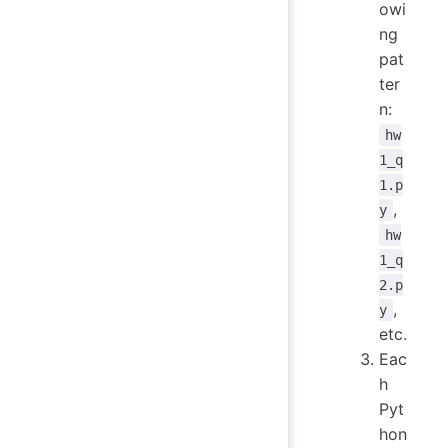
owi
ng
pat
ter
n:
hw
1_q
1.p
,
y
hw
1_q
2.p
,
y
etc.
Eac
h
Pyt
hon