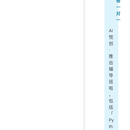
程
一
对
一
AI
悦
创
·
推
出
辅
导
班
啦
，
包
括
「
Py
th