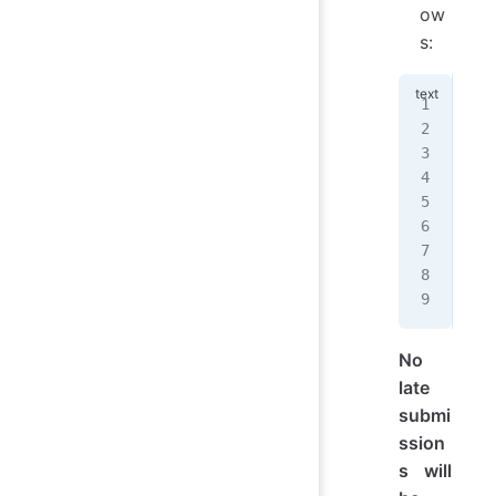
ow
s:
"""
Aut
Ass
Dat
I p
col
Bor
Aca
"""
No
late
submi
ssion
s will