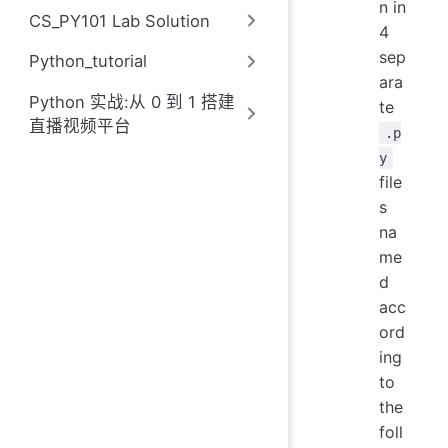
n in
CS_PY101 Lab Solution
4
sep
Python_tutorial
ara
Python 实战:从 0 到 1 搭建
te
直播视频平台
.p
y
file
s
na
me
d
acc
ord
ing
to
the
foll