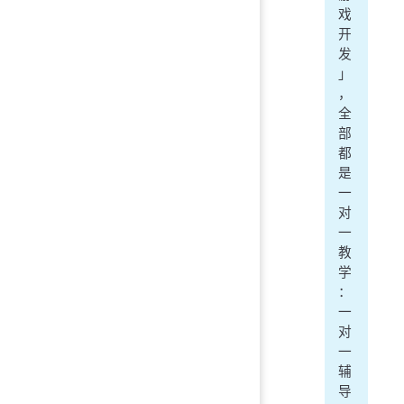
戏
开
发
」
，
全
部
都
是
一
对
一
教
学
：
一
对
一
辅
导