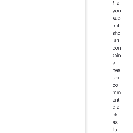
file
you
sub
mit
sho
uld
con
tain
a
hea
der
co
mm
ent
blo
ck
as
foll