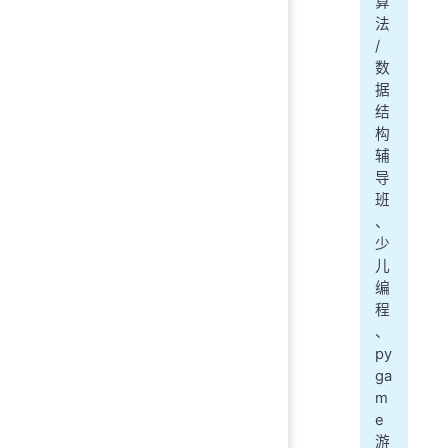
算
法
/
数
据
结
构
辅
导
班
、
少
儿
编
程
、
py
ga
m
e
游