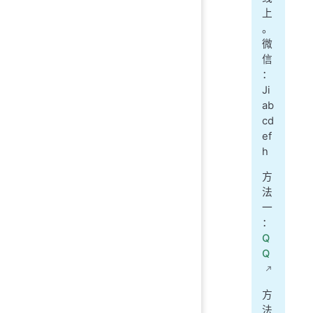
上
。
微
信
：
Ji
ab
cd
ef
h
方
法
一
：
Q
Q
方
法