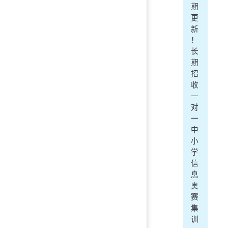
期
更
新
！
长
期
招
收
一
对
一
中
小
学
信
息
奥
赛
集
训