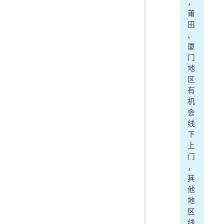
，
莆
田
、
厦
门
地
区
有
机
会
线
下
上
门
，
其
他
地
区
线