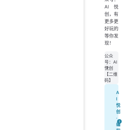
AI悦
创，有
更多更
好玩的
等你发
现！
公众
号：AI
悦创
【二维
码】
A
I
悦
创
·
编