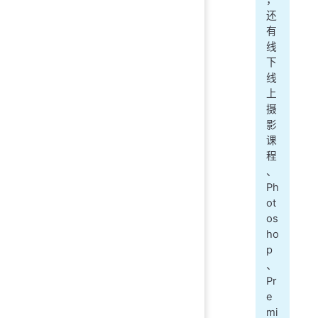
还
有
线
下
线
上
摄
影
课
程
、
Ph
ot
os
ho
p
、
Pr
e
mi