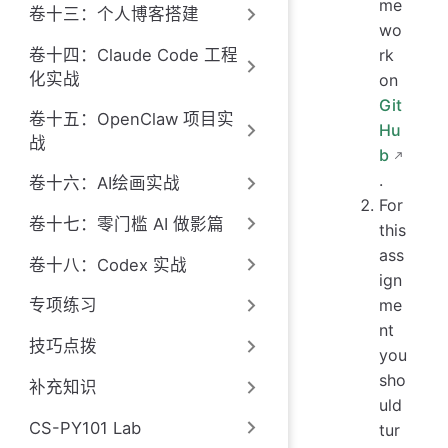
me
卷十三：个人博客搭建
wo
卷十四：Claude Code 工程
rk
化实战
on
Git
卷十五：OpenClaw 项目实
Hu
战
b
.
卷十六：AI绘画实战
For
卷十七：零门槛 AI 做影篇
this
ass
卷十八：Codex 实战
ign
me
专项练习
nt
技巧点拨
you
sho
补充知识
uld
CS-PY101 Lab
tur