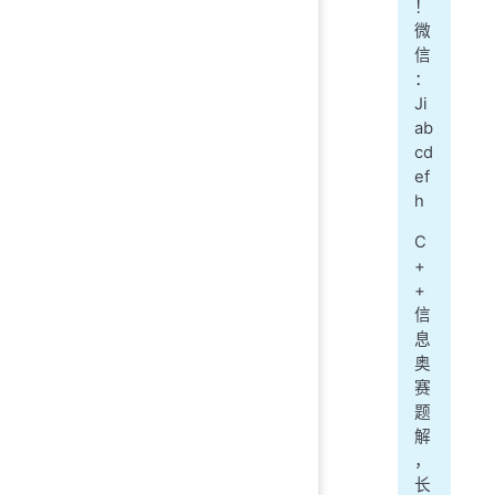
！
微
信
：
Ji
ab
cd
ef
h
C
+
+
信
息
奥
赛
题
解
，
长