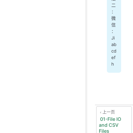
二
：
微
信
：
Ji
ab
cd
ef
h
上一页
01-File IO
and CSV
Files