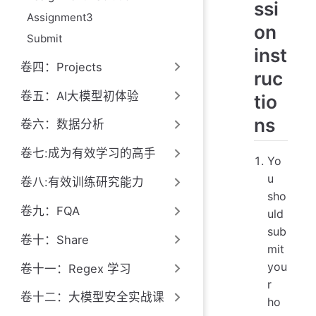
ssi
Assignment3
on
Submit
inst
卷四：Projects
ruc
卷五：AI大模型初体验
tio
ns
卷六：数据分析
卷七:成为有效学习的高手
Yo
u
卷八:有效训练研究能力
sho
卷九：FQA
uld
sub
卷十：Share
mit
you
卷十一：Regex 学习
r
卷十二：大模型安全实战课
ho