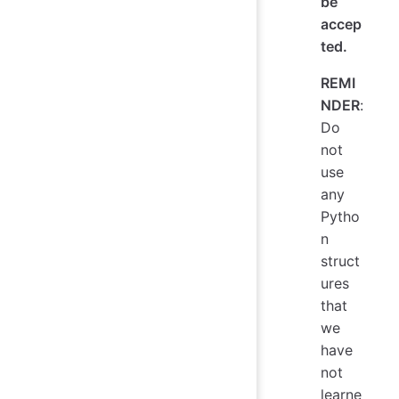
be
accep
ted.
REMI
NDER
:
Do
not
use
any
Pytho
n
struct
ures
that
we
have
not
learne