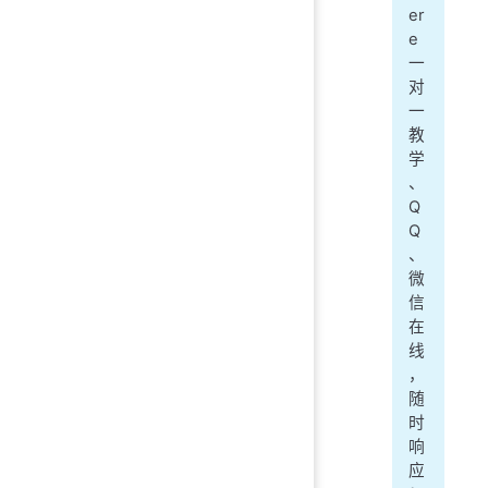
er
e
一
对
一
教
学
、
Q
Q
、
微
信
在
线
，
随
时
响
应