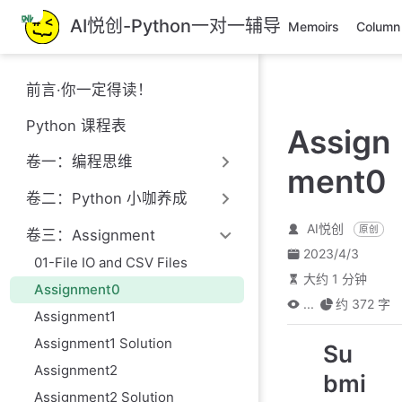
跳
AI悦创-Python一对一辅导
Memoirs
Column
至
主
要
前言·你一定得读！
內
容
Python 课程表
Assign
卷一：编程思维
ment0
卷二：Python 小咖养成
AI悦创
原创
卷三：Assignment
2023/4/3
01-File IO and CSV Files
大约 1 分钟
Assignment0
...
约 372 字
Assignment1
Assignment1 Solution
Su
Assignment2
bmi
Assignment2 Solution