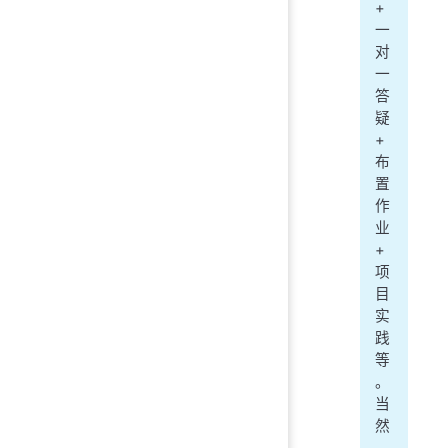
+
一
对
一
答
疑
+
布
置
作
业
+
项
目
实
践
等
。
当
然
，