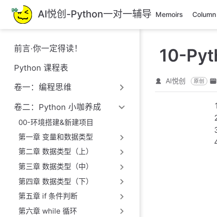
跳
AI悦创-Python一对一辅导
Memoirs
Column
至
主
要
前言·你一定得读！
10-P
內
容
Python 课程表
AI悦创
原创
卷一：编程思维
卷二：Python 小咖养成
00-环境搭建&新建项目
第一章 变量和数据类型
第二章 数据类型（上）
第三章 数据类型（中）
第四章 数据类型（下）
第五章 if 条件判断
第六章 while 循环