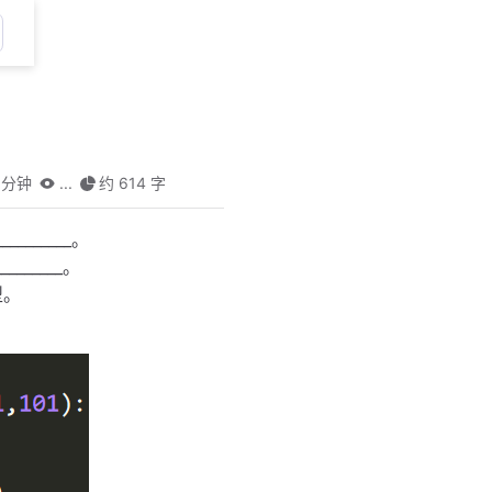
 分钟
...
约 614 字
_______。
_______。
型。