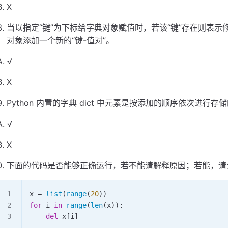
B. X
当以指定“键”为下标给字典对象赋值时，若该“键”存在则表示修
对象添加一个新的“键-值对”。
A. √
B. X
Python 内置的字典 dict 中元素是按添加的顺序依次进行存
A. √
B. X
下面的代码是否能够正确运行，若不能请解释原因；若能，请
x 
=
 list
(
range
(
20
))
for
 i 
in
 range
(
len
(x)):
    del
 x[i]