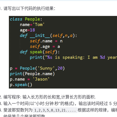
请写出以下代码的执行结果：
编写程序: 输入长方形的长和宽,计算长方形的面积.
输入一个时间(以“小时:分钟:秒”的格式)，输出该时间经过 5 分
斐波那契数列为
根据这样的规律，编程
1,2,3,5,8,13,21.....
他是第几个斐波那契数。