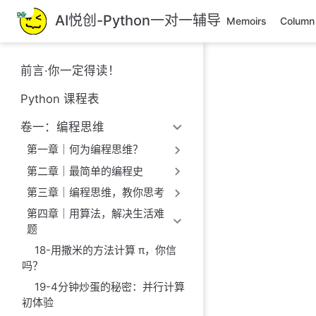
跳
AI悦创-Python一对一辅导
Memoirs
Column
至
主
要
前言·你一定得读！
內
容
Python 课程表
卷一：编程思维
第一章｜何为编程思维？
第二章｜最简单的编程史
第三章｜编程思维，教你思考
第四章｜用算法，解决生活难
题
18-用撒米的方法计算 π，你信
吗？
19-4分钟炒蛋的秘密：并行计算
初体验