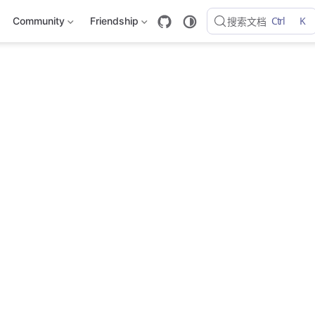
Ctrl
K
Community
Friendship
搜索文档