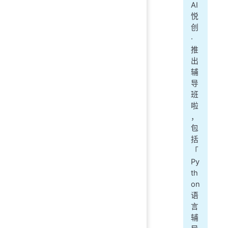
AI
悦
创
·
推
出
辅
导
班
啦
，
包
括
「
Py
th
on
语
言
辅