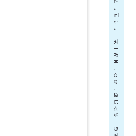
Pr
e
mi
er
e
一
对
一
教
学
、
Q
Q
、
微
信
在
线
，
随
时