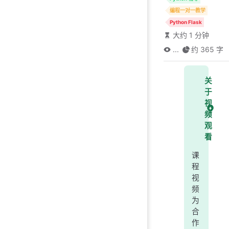
编程一对一教学
Python Flask
大约 1 分钟
...
约 365 字
关
于
视
频
观
看
课
程
视
频
为
合
作