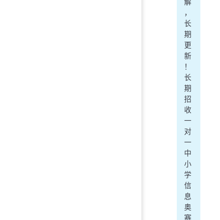
解
，
长
期
更
新
！
长
期
招
收
一
对
一
中
小
学
信
息
奥
赛