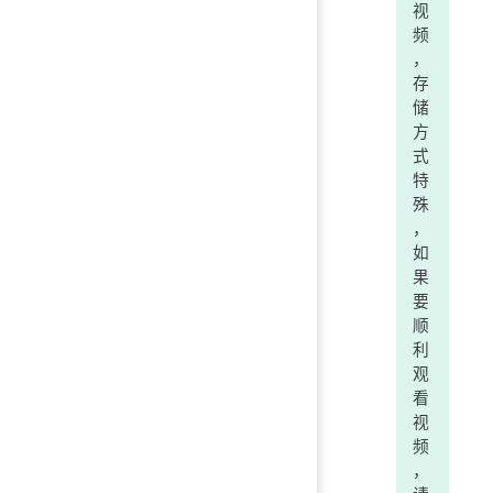
视
频
，
存
储
方
式
特
殊
，
如
果
要
顺
利
观
看
视
频
，