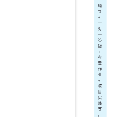
辅
导
+
一
对
一
答
疑
+
布
置
作
业
+
项
目
实
践
等
。