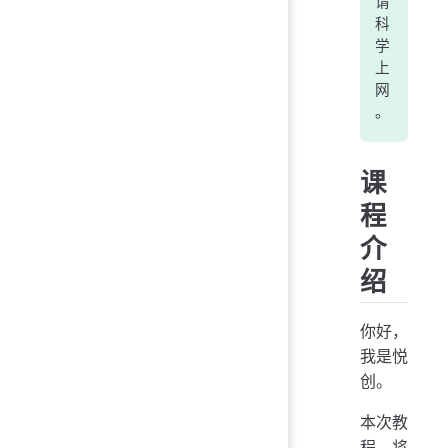
请
科
学
上
网
。
课
程
介
绍
你好，
我是悦
创。
本次教
程，将