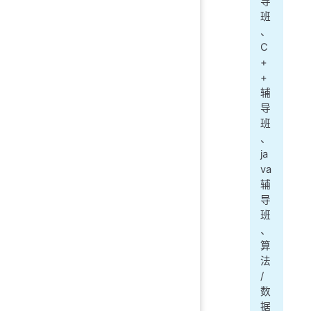
导
班
、
C
+
+
辅
导
班
、
ja
va
辅
导
班
、
算
法
/
数
据