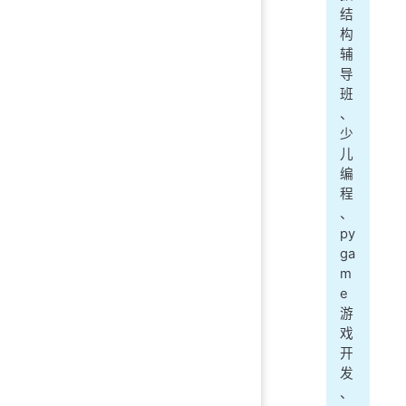
结
构
辅
导
班
、
少
儿
编
程
、
py
ga
m
e
游
戏
开
发
、