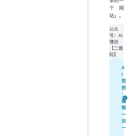
单的一
个网
站」。
公众
号：AI
悦创
【二维
码】
A
I
悦
创
·
编
程
一
对
一