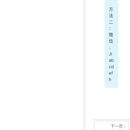
方
法
二
：
微
信
：
Ji
ab
cd
ef
h
下一页