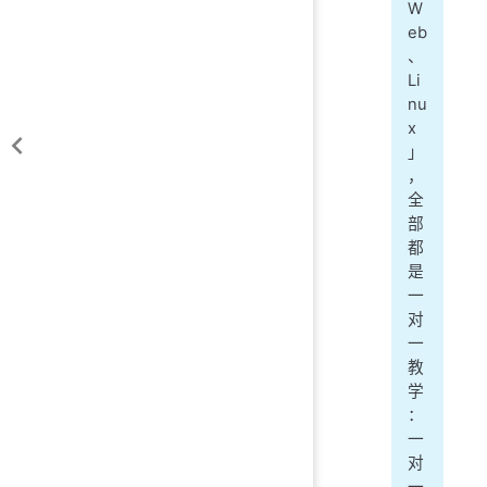
W
eb
、
Li
nu
x
」
，
全
部
都
是
一
对
一
教
学
：
一
对
一