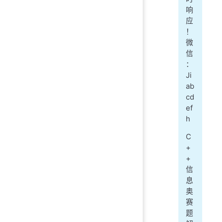
响
应
！
微
信
：
Ji
ab
cd
ef
h
C
+
+
信
息
奥
赛
题