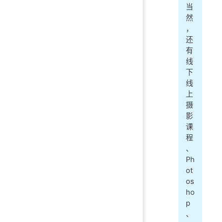
当
然
，
还
有
线
下
线
上
摄
影
课
程
、
Ph
ot
os
ho
p
、