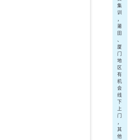
集
训
，
莆
田
、
厦
门
地
区
有
机
会
线
下
上
门
，
其
他