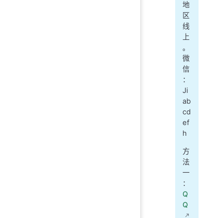
地
区
线
上
。
微
信
：
Ji
ab
cd
ef
h
方
法
一
：
Q
Q