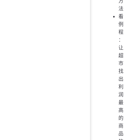
方
法
看
例
程
：
让
超
市
找
出
利
润
最
高
的
商
品