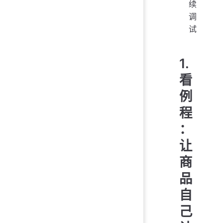
续
调
试
1.
看
例
程
：
让
商
品
自
己