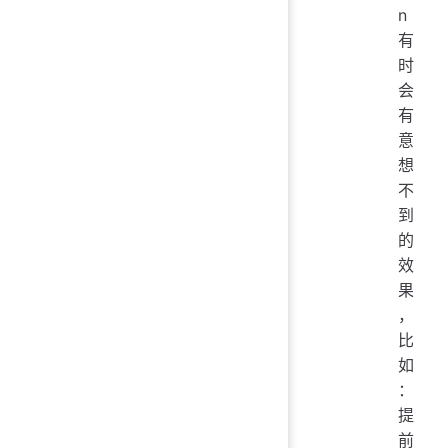
n
有
时
会
有
意
想
不
到
的
效
果
，
比
如
：
提
前