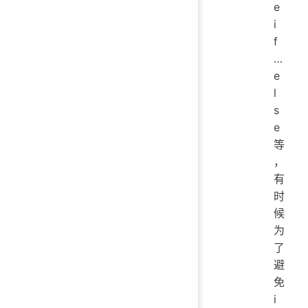
e
i
f
…
e
l
s
e
等
，
有
时
候
为
了
避
免
i