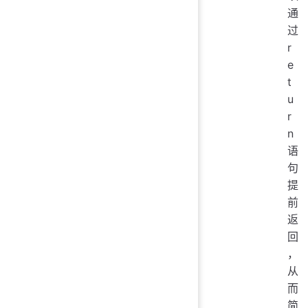
通
过
r
e
t
u
r
n
语
句
提
前
返
回
，
从
而
简