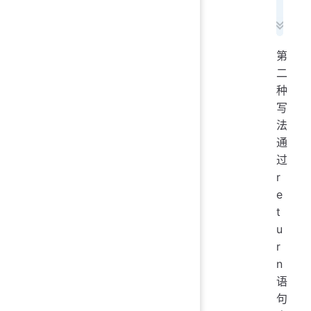
第
二
种
写
法
通
过
r
e
t
u
r
n
语
句