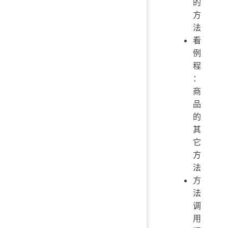
的
方
法
看
例
程
：
商
品
的
其
它
方
法
方
法
调
用