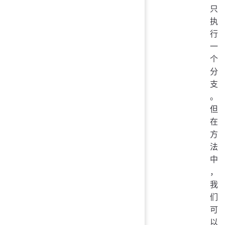
只
执
行
一
个
分
支
。
但
在
方
法
中
，
我
们
可
以