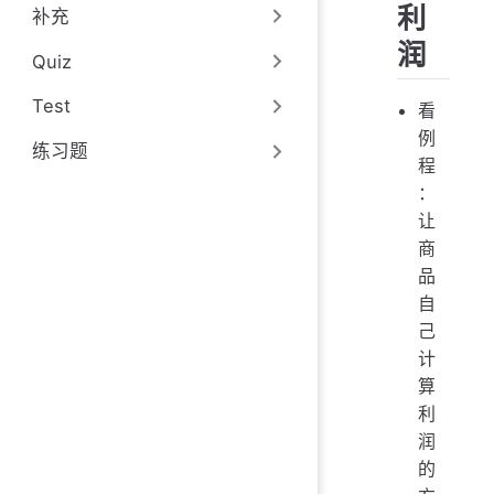
利
补充
润
Quiz
Test
看
例
练习题
程
：
让
商
品
自
己
计
算
利
润
的