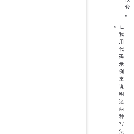
套
。
让
我
用
代
码
示
例
来
说
明
这
两
种
写
法