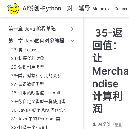
跳
AI悦创-Python一对一辅导
Memoirs
Column
至
主
要
第一章 Java 编程基础
35-返
內
容
第二章 Java面向对象编程
回值：
23-类「class」
让
24-初探类和对象
25-认识引用类型
Mercha
26-类，对象和引用的关系
ndise
27-认识数组类型
28-引用的缺省值——null
计算利
29-像自定义类型一样使用类
润
30-Java 中的包和访问修饰符
31-Java 中的 Random 类
AI悦创
原创
32-打造一个小超市