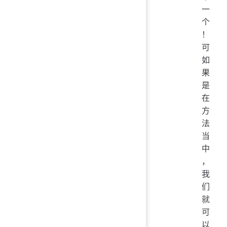
一
个
！
可
如
果
是
在
方
法
当
中
，
我
们
就
可
以