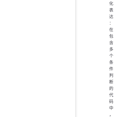
化
表
达
：
在
包
含
多
个
条
件
判
断
的
代
码
中
，