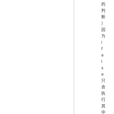
的
判
断
）
因
为
i
f
e
l
s
e
只
会
执
行
其
中