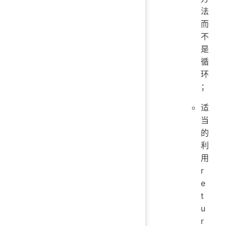
法
而
不
是
循
环
；
适
当
的
利
用
r
e
t
u
r