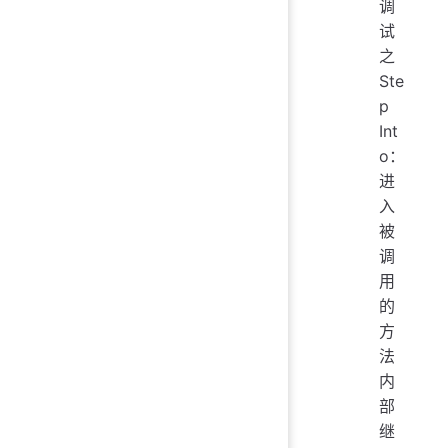
调
试
之
Ste
p
Int
o：
进
入
被
调
用
的
方
法
内
部
继