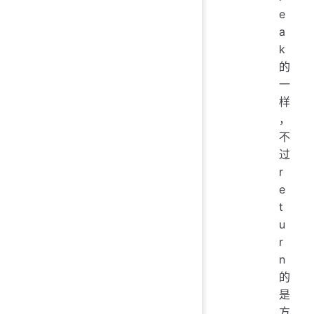
e
a
k
的
一
样
，
不
过
r
e
t
u
r
n
的
是
方