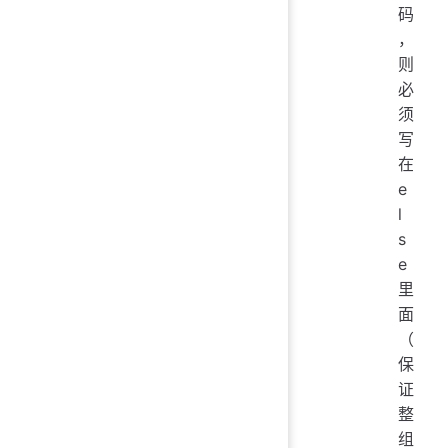
码
，
则
必
须
写
在
e
l
s
e
里
面
（
保
证
整
组