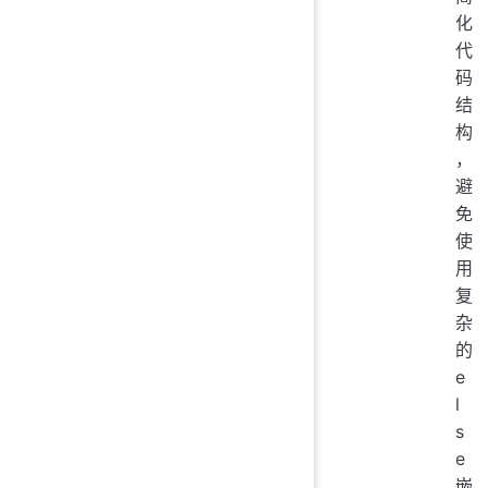
化
代
码
结
构
，
避
免
使
用
复
杂
的
e
l
s
e
嵌