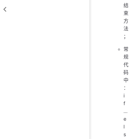
结
束
方
法
；
常
规
代
码
中
：
i
f
…
e
l
s