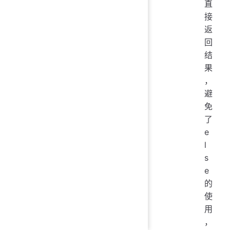
直
接
返
回
结
果
，
避
免
了
e
l
s
e
的
使
用
，