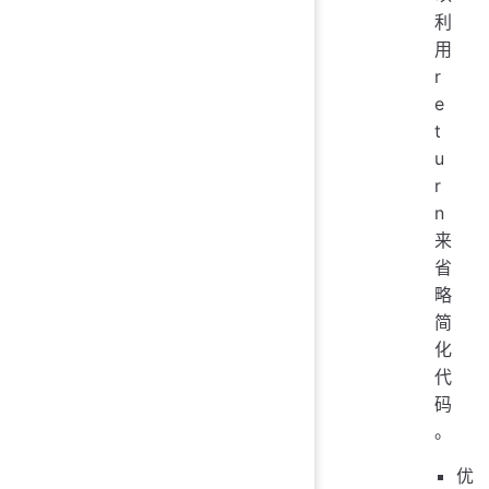
利
用
r
e
t
u
r
n
来
省
略
简
化
代
码
。
优