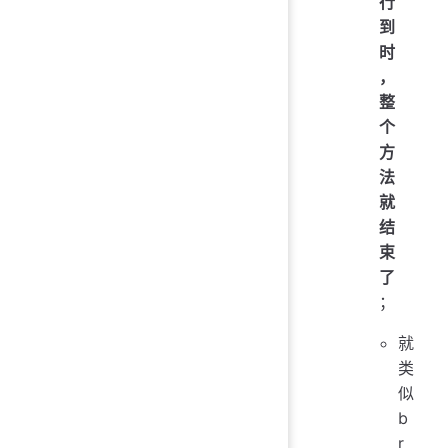
行
到
时
，
整
个
方
法
就
结
束
了
；
就
类
似
b
r