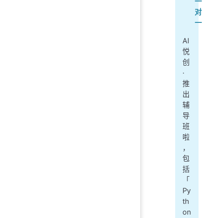
一
对
一
AI
悦
创
·
推
出
辅
导
班
啦
，
包
括
「
Py
th
on