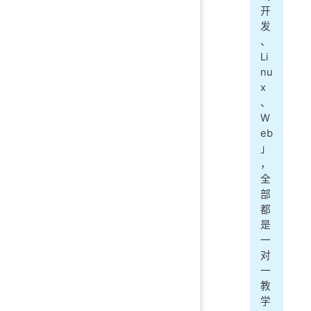
开
发
、
Li
nu
x
、
W
eb
」
，
全
部
都
是
一
对
一
教
学