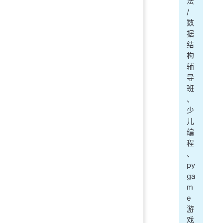
法
/
数
据
结
构
辅
导
班
、
少
儿
编
程
、
py
ga
m
e
游
戏