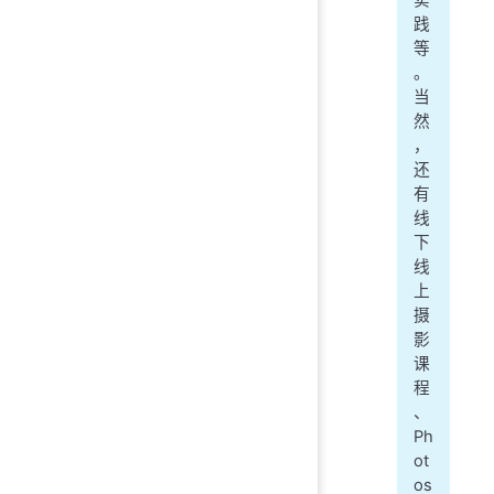
践
等
。
当
然
，
还
有
线
下
线
上
摄
影
课
程
、
Ph
ot
os