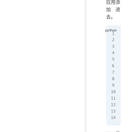
应用添
加进
去。
# f
##
INS
   
   
   
   
   
   
   
]
##