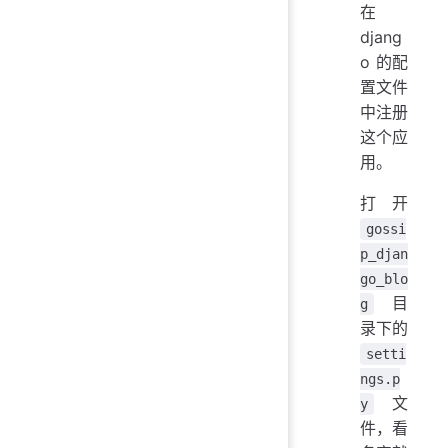
在
djang
o 的配
置文件
中注册
这个应
用。
打开
gossi
p_djan
go_blo
目
g
录下的
setti
ngs.p
文
y
件，看