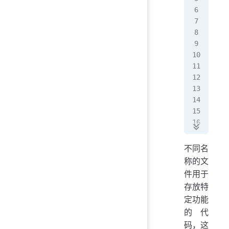
│  
│  
│  
│  
│  
│  
│  
│  
├──
├──
│  
│  
│  
不同名
│  
称的文
│  
件用于
└──
存放特
定功能
的代
码，这