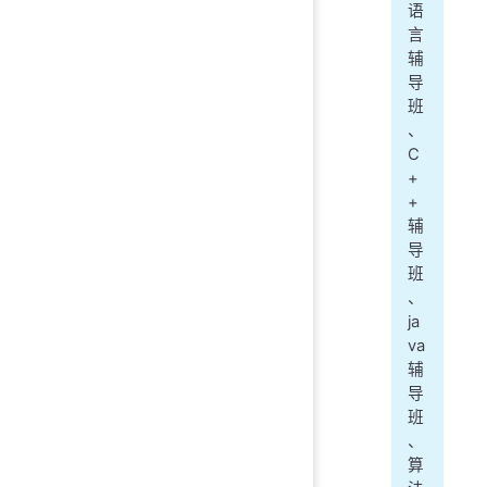
语
言
辅
导
班
、
C
+
+
辅
导
班
、
ja
va
辅
导
班
、
算