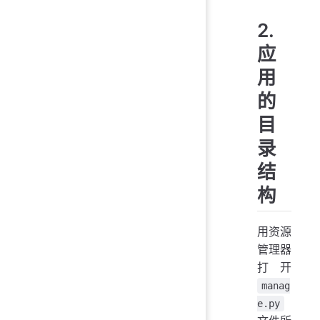
2.
应
用
的
目
录
结
构
用资源
管理器
打开
manag
e.py