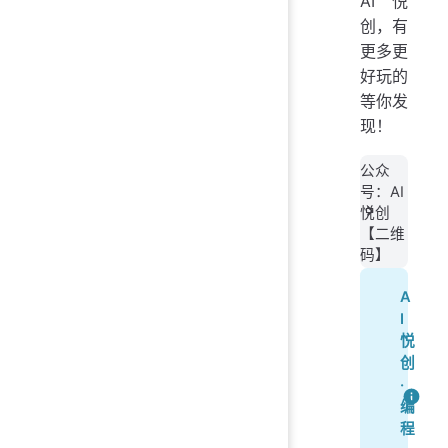
AI悦
创，有
更多更
好玩的
等你发
现！
公众
号：AI
悦创
【二维
码】
A
I
悦
创
·
编
程