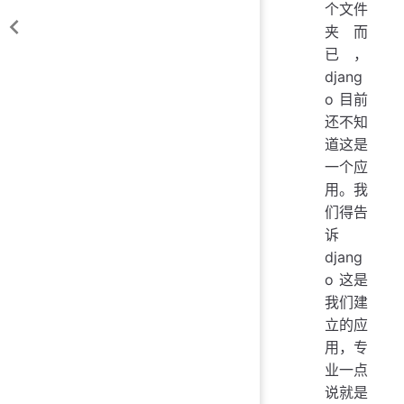
个文件
夹而
已，
djang
o 目前
还不知
道这是
一个应
用。我
们得告
诉
djang
o 这是
我们建
立的应
用，专
业一点
说就是