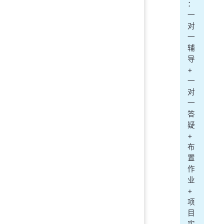
：
一
对
一
辅
导
+
一
对
一
答
疑
+
布
置
作
业
+
项
目
实