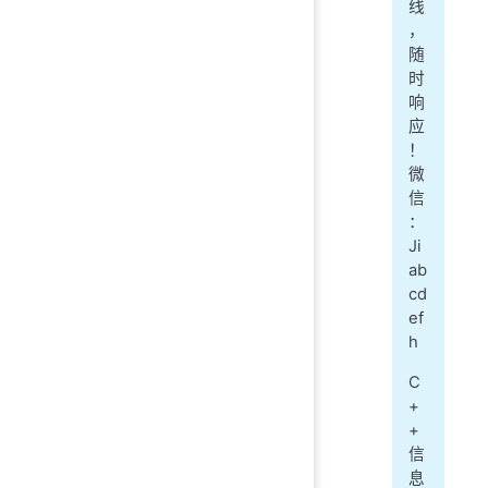
线
，
随
时
响
应
！
微
信
：
Ji
ab
cd
ef
h
C
+
+
信
息