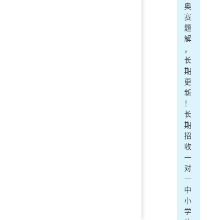
奥
赛
题
解
，
长
期
更
新
！
长
期
招
收
一
对
一
中
小
学