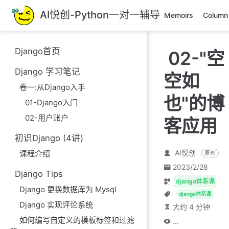
跳
AI悦创-Python一对一辅导
Memoirs
Column
至
主
要
Django首页
02-"空
內
容
Django 学习笔记
空如
卷一:从Django入手
也"的博
01-Django入门
02-用户账户
客应用
初识Django (4讲)
AI悦创
课程介绍
原创
2023/2/28
Django Tips
django体系课
Django 更换数据库为 Mysql
django体系课
Django 实现评论系统
大约 4 分钟
如何编写自定义的模板标签和过滤
...